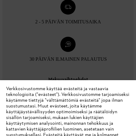
2 - 5 PÄIVÄN TOIMITUSAIKA
30 PÄIVÄN ILMAINEN PALAUTUS
Maksuvaihtoehdot
Verkkosivustomme käyttää evästeitä ja vastaavia
teknologioita ("evästeet"). Verkkosivustomme tarjoamiseksi
käytämme tiettyjä "välttämättömiä evästeitä" jopa ilman
suostumustasi. Muut evästeet, joita käytämme
käyttäjäystävällisyyden optimoimiseksi ja räätälöidyn
sisällön tarjoamiseksi, mukaan lukien käyttäjien
käyttäytymisen analysointi, mainonnan tehokkuus ja
Yritys
kattavien käyttäjäprofiilien luominen, asetetaan vain
suostumuksellasi. Evästeitä käyttävät me ja kolmannet