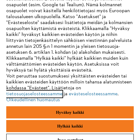
osapuolet (esim. Google tai Tealium). Nämä kolmannet
osapuolet voivat käsitellä henkilötietojasi myös Euroopan
STIHL FAQ
talousalueen ulkopuolella. Katso "Asetukset" ja
"Evästeseloste" saadaksesi lisätietoja meidän ja kolmansien
osapuolten käyttämistä evästeistä. Klikkaamalla "Hyväksy
kaikki" hyväksyt kaikkien evästeiden käytön ja niihin
IHR BROWSER WIRD NICHT
liittyvän tietojenkäsittelyn sähköisen viestinnän palveluista
Palvelut
annetun lain 205 §:n 1 momentin ja yleisen tietosuoja-
UNTERSTÜTZT
asetuksen 6. artiklan 1. kohdan (a) alakohdan mukaisesti.
Klikkaamalla "Hylkää kaikki" hylkäät kaikkien muiden kuin
välttämättömien evästeiden käytön. Asetuksissa voit
Sie nutzen einen Browser, den wir noch nicht unterstützen. Für
hyväksyä tai hylätä yksittäisiä evästeitä.
eine optimale Nutzung unserer Seite empfehlen wir Ihnen, zu
Voit peruuttaa suostumuksesi yksittäisten evästeiden tai
Yleiset ehdot
Tietosuojakäytäntö
Impressum
kaikkien evästeiden käyttöön milloin tahansa alatunnisteen
einem der folgenden Browser zu wechseln:
kohdassa "Evästeet". Lisätietoja on
Evästeet
Takuuehdot
Oikeudelliset tiedot
tietosuojaselosteessamme
ja
evästeselosteessamme
.
Oikeudellinen huomautus
Firefox
Chrome
Hyväksy kaikki
Andreas Stihl Oy
Koivupuistontie 10 B
Safari
Edge
01510 Vantaa
Hylkää kaikki
Avaa asetukset