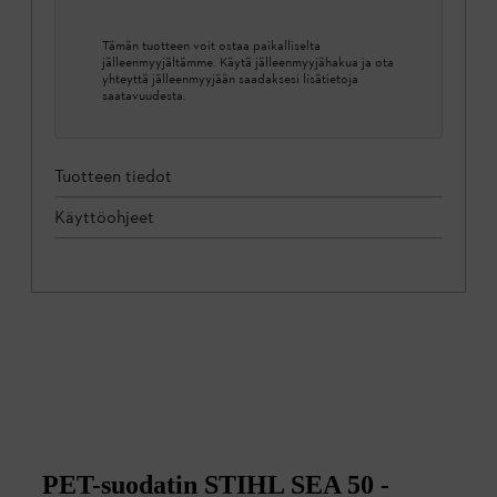
Tämän tuotteen voit ostaa paikalliselta
jälleenmyyjältämme. Käytä jälleenmyyjähakua ja ota
yhteyttä jälleenmyyjään saadaksesi lisätietoja
saatavuudesta.
Tuotteen tiedot
Käyttöohjeet
PET-suodatin STIHL SEA 50 -