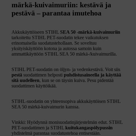
märkä-kuivaimuriin: kestävä ja
pestävä – parantaa imutehoa
Akkukäyttöiseen STIHL
SEA 50 -märkä-kuivaimuriin
tarkoitettu STIHL PET-suodatin tekee vaikutuksen
erinomaisella suodatustehollaan. Se soveltuu
yksityiskäyttöön kotona ja autossa samoin kuin
ammattikäyttöön STIHL SEA 50 märkä-/kuivaimurilla.
STIHL PET-suodatin on öljyn- ja vedenkestävä. Voit siis
pestä
suodattimen helposti
puhdistusaineella ja käyttää
sitä uudelleen
, kun se on täysin kuiva. Pesu pidentää
suodattimen käyttöikää.
STIHL-suodatin on yhteensopiva akkukäyttöisen STIHL
SEA 50 märkä-kuivaimurin kanssa.
Vinkki: Hyödynnä monisuodatinjärjestelmän edut. STIHL
PET-suodattimen ja STIHL
kuitukangaspölypussin
yhdistelmä parantaa suodatustehoa entisestään.