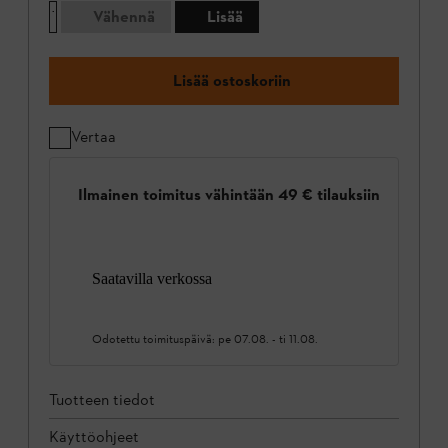
Vähennä
Lisää
Lisää ostoskoriin
Vertaa
Ilmainen toimitus vähintään 49 € tilauksiin
Saatavilla verkossa
Odotettu toimituspäivä:
pe 07.08.
-
ti 11.08.
Tuotteen tiedot
Käyttöohjeet