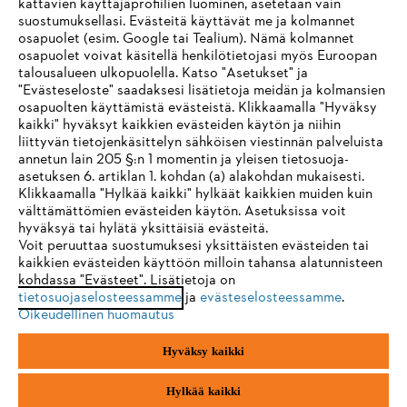
kattavien käyttäjäprofiilien luominen, asetetaan vain
suostumuksellasi. Evästeitä käyttävät me ja kolmannet
osapuolet (esim. Google tai Tealium). Nämä kolmannet
osapuolet voivat käsitellä henkilötietojasi myös Euroopan
STIHL FAQ
talousalueen ulkopuolella. Katso "Asetukset" ja
"Evästeseloste" saadaksesi lisätietoja meidän ja kolmansien
osapuolten käyttämistä evästeistä. Klikkaamalla "Hyväksy
kaikki" hyväksyt kaikkien evästeiden käytön ja niihin
IHR BROWSER WIRD NICHT
liittyvän tietojenkäsittelyn sähköisen viestinnän palveluista
Palvelut
annetun lain 205 §:n 1 momentin ja yleisen tietosuoja-
UNTERSTÜTZT
asetuksen 6. artiklan 1. kohdan (a) alakohdan mukaisesti.
Klikkaamalla "Hylkää kaikki" hylkäät kaikkien muiden kuin
välttämättömien evästeiden käytön. Asetuksissa voit
Sie nutzen einen Browser, den wir noch nicht unterstützen. Für
hyväksyä tai hylätä yksittäisiä evästeitä.
eine optimale Nutzung unserer Seite empfehlen wir Ihnen, zu
Voit peruuttaa suostumuksesi yksittäisten evästeiden tai
Yleiset ehdot
Tietosuojakäytäntö
Impressum
kaikkien evästeiden käyttöön milloin tahansa alatunnisteen
einem der folgenden Browser zu wechseln:
kohdassa "Evästeet". Lisätietoja on
tietosuojaselosteessamme
ja
evästeselosteessamme
.
Evästeet
Takuuehdot
Oikeudelliset tiedot
Oikeudellinen huomautus
Firefox
Chrome
Hyväksy kaikki
Andreas Stihl Oy
Koivupuistontie 10 B
Safari
Edge
01510 Vantaa
Hylkää kaikki