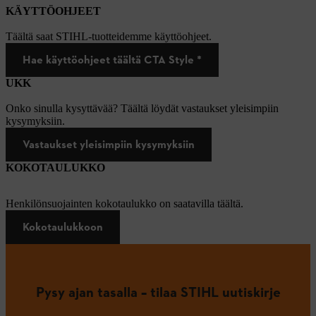
KÄYTTÖOHJEET
Täältä saat STIHL-tuotteidemme käyttöohjeet.
Hae käyttöohjeet täältä CTA Style *
UKK
Onko sinulla kysyttävää? Täältä löydät vastaukset yleisimpiin
kysymyksiin.
Vastaukset yleisimpiin kysymyksiin
KOKOTAULUKKO
Henkilönsuojainten kokotaulukko on saatavilla täältä.
Kokotaulukkoon
Pysy ajan tasalla – tilaa STIHL uutiskirje