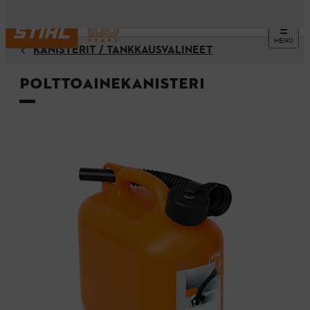
MENU
KANISTERIT / TANKKAUSVÄLINEET
Polttoainekanisteri