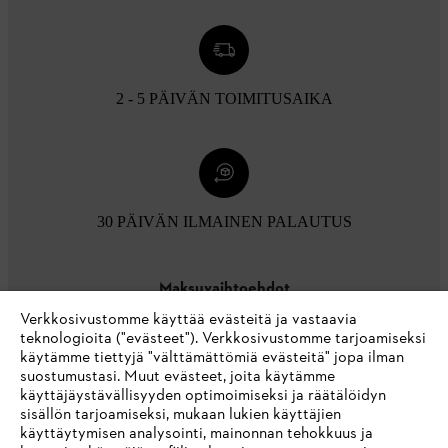
2 - 5 PÄIVÄN TOIMITUSAIKA
30 PÄIVÄN ILMAINEN PALAUTUS
Maksuvaihtoehdot
Verkkosivustomme käyttää evästeitä ja vastaavia
teknologioita ("evästeet"). Verkkosivustomme tarjoamiseksi
käytämme tiettyjä "välttämättömiä evästeitä" jopa ilman
suostumustasi. Muut evästeet, joita käytämme
käyttäjäystävällisyyden optimoimiseksi ja räätälöidyn
sisällön tarjoamiseksi, mukaan lukien käyttäjien
käyttäytymisen analysointi, mainonnan tehokkuus ja
Yritys