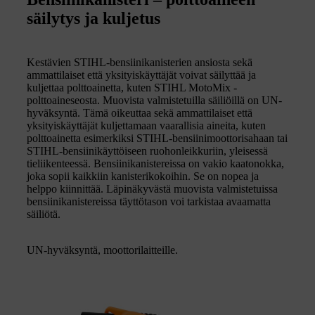
säilytys ja kuljetus
Kestävien STIHL-bensiinikanisterien ansiosta sekä
ammattilaiset että yksityiskäyttäjät voivat säilyttää ja
kuljettaa polttoainetta, kuten STIHL MotoMix -
polttoaineseosta. Muovista valmistetuilla säiliöillä on UN-
hyväksyntä. Tämä oikeuttaa sekä ammattilaiset että
yksityiskäyttäjät kuljettamaan vaarallisia aineita, kuten
polttoainetta esimerkiksi STIHL-bensiinimoottorisahaan tai
STIHL-bensiinikäyttöiseen ruohonleikkuriin, yleisessä
tieliikenteessä. Bensiinikanistereissa on vakio kaatonokka,
joka sopii kaikkiin kanisterikokoihin. Se on nopea ja
helppo kiinnittää. Läpinäkyvästä muovista valmistetuissa
bensiinikanistereissa täyttötason voi tarkistaa avaamatta
säiliötä.
UN-hyväksyntä, moottorilaitteille.