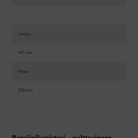
-
Leveys
147 mm
Pituus
265 mm
Bensiinikanisteri – polttoaineen