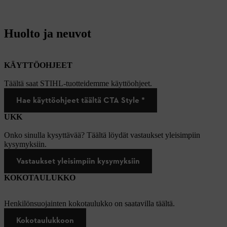
Huolto ja neuvot
KÄYTTÖOHJEET
Täältä saat STIHL-tuotteidemme käyttöohjeet.
Hae käyttöohjeet täältä CTA Style *
UKK
Onko sinulla kysyttävää? Täältä löydät vastaukset yleisimpiin
kysymyksiin.
Vastaukset yleisimpiin kysymyksiin
KOKOTAULUKKO
Henkilönsuojainten kokotaulukko on saatavilla täältä.
Kokotaulukkoon