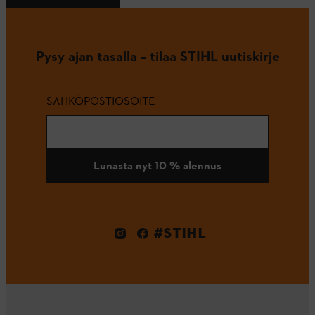
Pysy ajan tasalla – tilaa STIHL uutiskirje
SÄHKÖPOSTIOSOITE
Lunasta nyt 10 % alennus
#STIHL