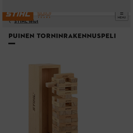
MENU
STIHL lelut
Puinen torninrakennuspeli