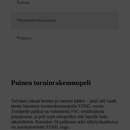
Ruskea
Materiaalin koostumus
Pinjapuu
Puinen torninrakennuspeli
Tarvitset vakaat hermot ja varman käden – juuri sitä vaatii
tämän klassisen torninrakennuspelin STIHL-versio.
Tornipelin palikat on valmistettu FSC-sertifioidusta
pinjapuusta, ja peli sopii taitopeliksi niin lapsille kuin
aikuisillekin. Kussakin 54 palikassa sekä säilytyslaatikossa
on laserkaiverrettu STIHL-logo.