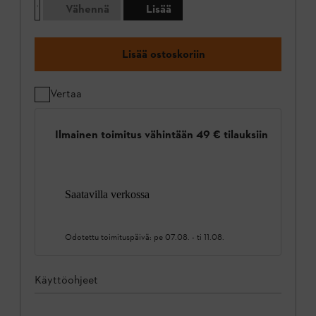
Vähennä
Lisää
Lisää ostoskoriin
Vertaa
Ilmainen toimitus vähintään 49 € tilauksiin
Saatavilla verkossa
Odotettu toimituspäivä:
pe 07.08.
-
ti 11.08.
Käyttöohjeet