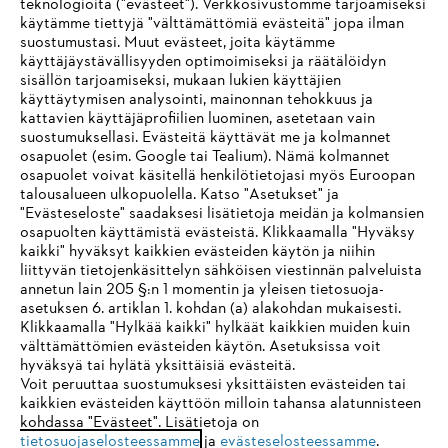
teknologioita ("evästeet"). Verkkosivustomme tarjoamiseksi
käytämme tiettyjä "välttämättömiä evästeitä" jopa ilman
suostumustasi. Muut evästeet, joita käytämme
käyttäjäystävällisyyden optimoimiseksi ja räätälöidyn
sisällön tarjoamiseksi, mukaan lukien käyttäjien
käyttäytymisen analysointi, mainonnan tehokkuus ja
Yritys
kattavien käyttäjäprofiilien luominen, asetetaan vain
suostumuksellasi. Evästeitä käyttävät me ja kolmannet
osapuolet (esim. Google tai Tealium). Nämä kolmannet
osapuolet voivat käsitellä henkilötietojasi myös Euroopan
STIHL FAQ
talousalueen ulkopuolella. Katso "Asetukset" ja
"Evästeseloste" saadaksesi lisätietoja meidän ja kolmansien
osapuolten käyttämistä evästeistä. Klikkaamalla "Hyväksy
kaikki" hyväksyt kaikkien evästeiden käytön ja niihin
IHR BROWSER WIRD NICHT
liittyvän tietojenkäsittelyn sähköisen viestinnän palveluista
Palvelut
annetun lain 205 §:n 1 momentin ja yleisen tietosuoja-
UNTERSTÜTZT
asetuksen 6. artiklan 1. kohdan (a) alakohdan mukaisesti.
Klikkaamalla "Hylkää kaikki" hylkäät kaikkien muiden kuin
välttämättömien evästeiden käytön. Asetuksissa voit
Sie nutzen einen Browser, den wir noch nicht unterstützen. Für
hyväksyä tai hylätä yksittäisiä evästeitä.
eine optimale Nutzung unserer Seite empfehlen wir Ihnen, zu
Voit peruuttaa suostumuksesi yksittäisten evästeiden tai
Yleiset ehdot
Tietosuojakäytäntö
Impressum
kaikkien evästeiden käyttöön milloin tahansa alatunnisteen
einem der folgenden Browser zu wechseln:
kohdassa "Evästeet". Lisätietoja on
Evästeet
Takuuehdot
Oikeudelliset tiedot
tietosuojaselosteessamme
ja
evästeselosteessamme
.