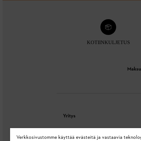
KOTIINKULJETUS
Maksu
Yritys
Tietoa meistä
Verkkosivustomme käyttää evästeitä ja vastaavia teknolo