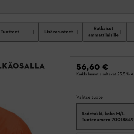
Ratkaisut
Tuotteet
Lisävarusteet
ammattilaisille
lkäosalla
56,60 €
Kaikki hinnat sisältävät 25.5 % A
Valitse tuote
Sadetakki, koko M/L
Tuotenumero
70018849