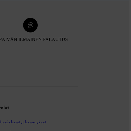
 PÄIVÄN ILMAINEN PALAUTUS
velut
Usein kysytyt kysymykset