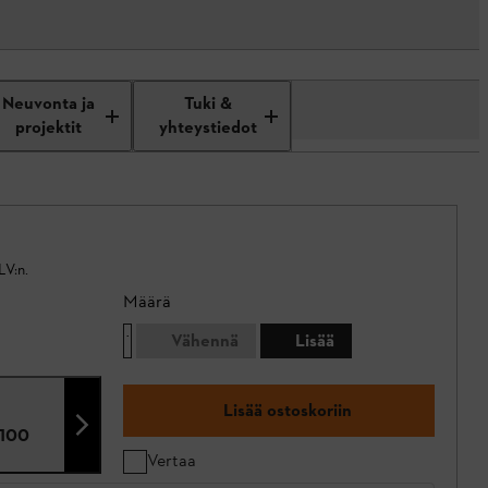
Neuvonta ja
Tuki &
projektit
yhteystiedot
LV:n.
Määrä
Vähennä
Lisää
Lisää ostoskoriin
100
Vertaa