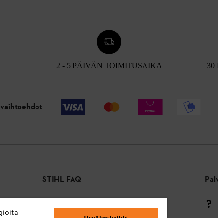
2 - 5 PÄIVÄN TOIMITUSAIKA
30
vaihtoehdot
STIHL FAQ
Pal
Maksutavat
gioita
Hyväksy kaikki