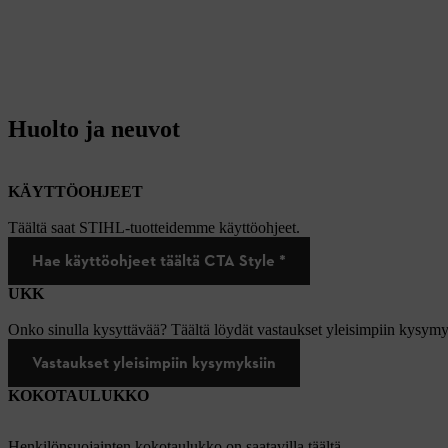
Huolto ja neuvot
KÄYTTÖOHJEET
Täältä saat STIHL-tuotteidemme käyttöohjeet.
Hae käyttöohjeet täältä CTA Style *
UKK
Onko sinulla kysyttävää? Täältä löydät vastaukset yleisimpiin kysymy
Vastaukset yleisimpiin kysymyksiin
KOKOTAULUKKO
Henkilönsuojainten kokotaulukko on saatavilla täältä.