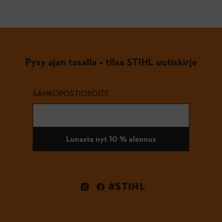
Pysy ajan tasalla – tilaa STIHL uutiskirje
SÄHKÖPOSTIOSOITE
Lunasta nyt 10 % alennus
#STIHL