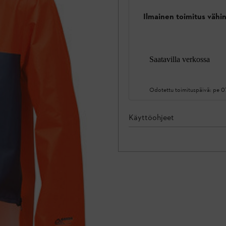
Ilmainen toimitus vähin
Saatavilla verkossa
Odotettu toimituspäivä:
pe 0
Käyttöohjeet