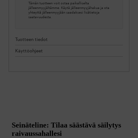
Tämän tuotteen voit ostaa paikalliselta
jälleenmyyjältämme. Käytä jälleenmyyjähakua ja ota
yhteyttä jälleenmyyjään saadaksesi lisätietoja
saatavuudesta.
Tuotteen tiedot
Käyttöohjeet
Seinäteline: Tilaa säästävä säilytys
raivaussahallesi