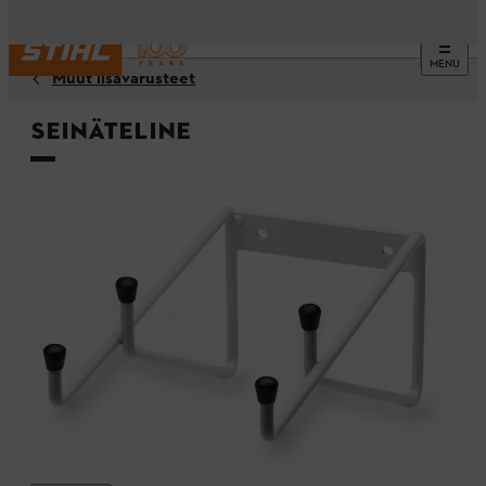
MENU
Muut lisävarusteet
Seinäteline