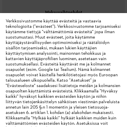
Maksuvaihtoehdot
Verkkosivustomme käyttää evästeitä ja vastaavia
teknologioita ("evästeet"). Verkkosivustomme tarjoamiseksi
käytämme tiettyjä "välttämättömiä evästeitä" jopa ilman
suostumustasi. Muut evästeet, joita käytämme
käyttäjäystävällisyyden optimoimiseksi ja räätälöidyn
sisällön tarjoamiseksi, mukaan lukien käyttäjien
käyttäytymisen analysointi, mainonnan tehokkuus ja
Yritys
kattavien käyttäjäprofiilien luominen, asetetaan vain
suostumuksellasi. Evästeitä käyttävät me ja kolmannet
osapuolet (esim. Google tai Tealium). Nämä kolmannet
osapuolet voivat käsitellä henkilötietojasi myös Euroopan
STIHL FAQ
talousalueen ulkopuolella. Katso "Asetukset" ja
"Evästeseloste" saadaksesi lisätietoja meidän ja kolmansien
osapuolten käyttämistä evästeistä. Klikkaamalla "Hyväksy
kaikki" hyväksyt kaikkien evästeiden käytön ja niihin
IHR BROWSER WIRD NICHT
liittyvän tietojenkäsittelyn sähköisen viestinnän palveluista
Palvelut
annetun lain 205 §:n 1 momentin ja yleisen tietosuoja-
UNTERSTÜTZT
asetuksen 6. artiklan 1. kohdan (a) alakohdan mukaisesti.
Klikkaamalla "Hylkää kaikki" hylkäät kaikkien muiden kuin
välttämättömien evästeiden käytön. Asetuksissa voit