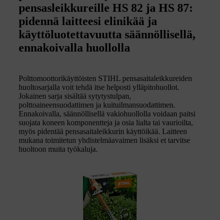
pensasleikkureille HS 82 ja HS 87:
pidennä laitteesi elinikää ja
käyttöluotettavuutta säännöllisellä,
ennakoivalla huollolla
Polttomoottorikäyttöisten STIHL pensasaitaleikkureiden
huoltosarjalla voit tehdä itse helposti ylläpitohuollot.
Jokainen sarja sisältää sytytystulpan,
polttoaineensuodattimen ja kuituilmansuodattimen.
Ennakoivalla, säännöllisellä vakiohuollolla voidaan paitsi
suojata koneen komponentteja ja osia lialta tai vaurioilta,
myös pidentää pensasaitaleikkurin käyttöikää. Laitteen
mukana toimitetun yhdistelmäavaimen lisäksi et tarvitse
huoltoon muita työkaluja.