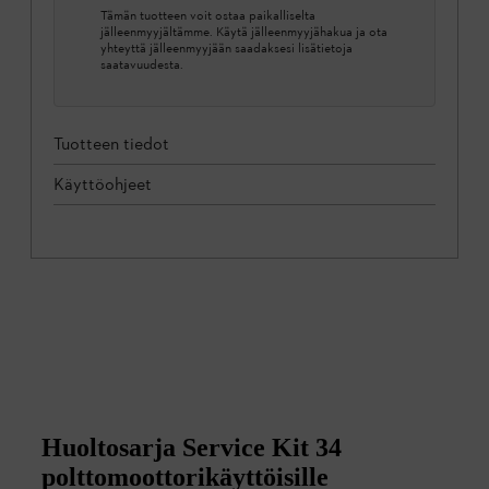
Tämän tuotteen voit ostaa paikalliselta
jälleenmyyjältämme. Käytä jälleenmyyjähakua ja ota
yhteyttä jälleenmyyjään saadaksesi lisätietoja
saatavuudesta.
Tuotteen tiedot
Käyttöohjeet
Huoltosarja Service Kit 34
polttomoottorikäyttöisille