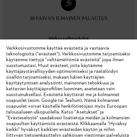
30 PÄIVÄN ILMAINEN PALAUTUS
Maksuvaihtoehdot
Verkkosivustomme käyttää evästeitä ja vastaavia
teknologioita ("evästeet"). Verkkosivustomme tarjoamiseksi
käytämme tiettyjä "välttämättömiä evästeitä" jopa ilman
suostumustasi. Muut evästeet, joita käytämme
käyttäjäystävällisyyden optimoimiseksi ja räätälöidyn
sisällön tarjoamiseksi, mukaan lukien käyttäjien
käyttäytymisen analysointi, mainonnan tehokkuus ja
Yritys
kattavien käyttäjäprofiilien luominen, asetetaan vain
suostumuksellasi. Evästeitä käyttävät me ja kolmannet
osapuolet (esim. Google tai Tealium). Nämä kolmannet
osapuolet voivat käsitellä henkilötietojasi myös Euroopan
STIHL FAQ
talousalueen ulkopuolella. Katso "Asetukset" ja
"Evästeseloste" saadaksesi lisätietoja meidän ja kolmansien
osapuolten käyttämistä evästeistä. Klikkaamalla "Hyväksy
kaikki" hyväksyt kaikkien evästeiden käytön ja niihin
IHR BROWSER WIRD NICHT
liittyvän tietojenkäsittelyn sähköisen viestinnän palveluista