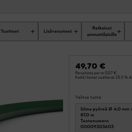
Ratkaisut
Tuotteet
Lisävarusteet
ammattilaisille
49,70 €
Perushinta per m
0,57 €
Kaikki hinnat sisältävät 25.5 % A
Valitse tuote
Siima pyöreä Ø 4,0 mm 
87,0 m
Tuotenumero
00009303603