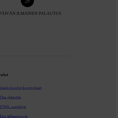
 PÄIVÄN ILMAINEN PALAUTUS
velut
Usein kysytyt kysymykset
Ota yhteyttä
STIHL uutiskirje
Etsi jälleenmyyjä