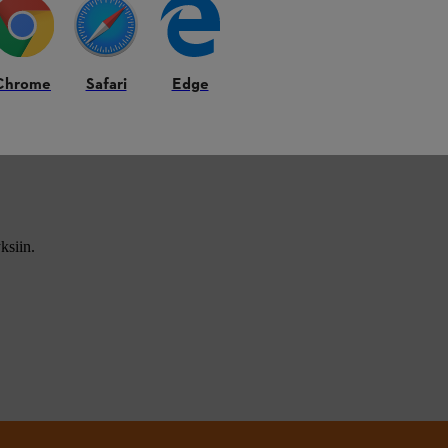
Chrome
Safari
Edge
ksiin.