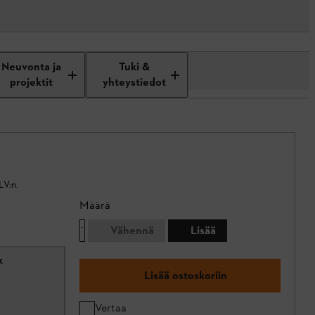
Neuvonta ja
Tuki &
projektit
yhteystiedot
LV:n.
Määrä
Vähennä
Lisää
x
Lisää ostoskoriin
Vertaa