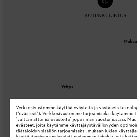
KOTIINKULJETUS
Maksu
Yritys
Tietoa meistä
Verkkosivustomme käyttää evästeitä ja vastaavia teknolo
STIHL Integrity Line
("evästeet"). Verkkosivustomme tarjoamiseksi käytämme ti
"välttämättömiä evästeitä" jopa ilman suostumustasi. Muu
STIHL-merkkikauppa
evästeet, joita käytämme käyttäjäystävällisyyden optimoi
räätälöidyn sisällön tarjoamiseksi, mukaan lukien käyttäji
Saavutettavuusseloste