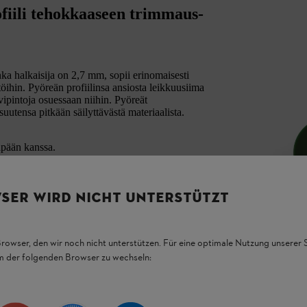
fiili tehokkaaseen trimmaus-
a halkaisija on 2,7 mm, sopii erinomaisesti
ihin. Pyöreän profiilinsa ansiosta leikkuusiima
vipintoja osuessaan niihin. Pyöreät
uutensa pitkään säilyttävästä materiaalista.
pään kanssa.
SER WIRD NICHT UNTERSTÜTZT
Browser, den wir noch nicht unterstützen. Für eine optimale Nutzung unserer
em der folgenden Browser zu wechseln: