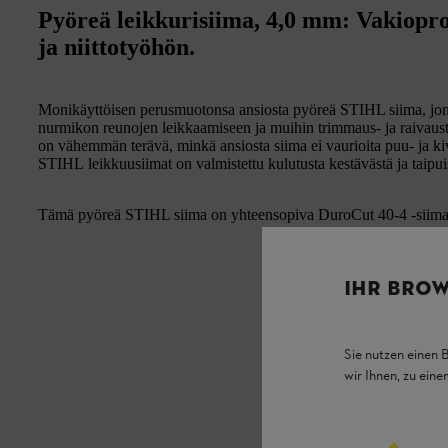
Pyöreä leikkurisiima, 4,0 mm: Vakiopro
ja niittotyöhön.
Monikäyttöisen perusmuotonsa ansiosta pyöreä STIHL siima, jonk
nurmikon reunojen leikkaamiseen ja muihin trimmaus- ja raivaustö
on vähemmän terävä, minkä ansiosta siima ei vaurioita puu- ja ki
STIHL leikkuusiimat on valmistettu kulutusta kestävästä ja taipuis
Tämä pyöreä STIHL siima on yhteensopiva DuroCut 40-4 -siima
IHR BROW
Sie nutzen einen 
wir Ihnen, zu ein