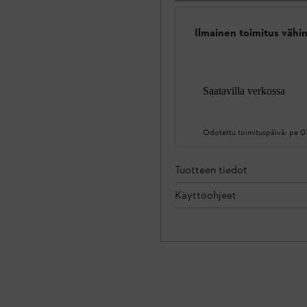
Ilmainen toimitus vähin
Saatavilla verkossa
Odotettu toimituspäivä:
pe 0
Tuotteen tiedot
Käyttöohjeet