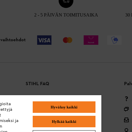
2 - 5 PÄIVÄN TOIMITUSAIKA
30
vaihtoehdot
STIHL FAQ
Pal
Maksutavat
gioita
Hyväksy kaikki
Toimitus ja toimitus
ettyjä
t
Takaisin alkuun
miseksi ja
Hylkää kaikki
en
Valitukset ja takuu