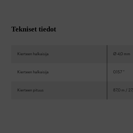
Tekniset tiedot
Kierteen halkaisija
Ø 4,0 mm
Kierteen halkaisija
0.157 "
Kierteen pituus
87,0 m / 27