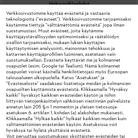
Maksuvaihtoehdot
Verkkosivustomme käyttää evästeitä ja vastaavia
teknologioita ("evästeet"). Verkkosivustomme tarjoamiseksi
käytämme tiettyjä "välttämättömiä evästeitä" jopa ilman
suostumustasi. Muut evästeet, joita käytämme
käyttäjäystävällisyyden optimoimiseksi ja räätälöidyn
sisällön tarjoamiseksi, mukaan lukien käyttäjien
käyttäytymisen analysointi, mainonnan tehokkuus ja
Yritys
kattavien käyttäjäprofiilien luominen, asetetaan vain
suostumuksellasi. Evästeitä käyttävät me ja kolmannet
osapuolet (esim. Google tai Tealium). Nämä kolmannet
osapuolet voivat käsitellä henkilötietojasi myös Euroopan
STIHL FAQ
talousalueen ulkopuolella. Katso "Asetukset" ja
"Evästeseloste" saadaksesi lisätietoja meidän ja kolmansien
osapuolten käyttämistä evästeistä. Klikkaamalla "Hyväksy
kaikki" hyväksyt kaikkien evästeiden käytön ja niihin
IHR BROWSER WIRD NICHT
liittyvän tietojenkäsittelyn sähköisen viestinnän palveluista
Palvelut
annetun lain 205 §:n 1 momentin ja yleisen tietosuoja-
UNTERSTÜTZT
asetuksen 6. artiklan 1. kohdan (a) alakohdan mukaisesti.
Klikkaamalla "Hylkää kaikki" hylkäät kaikkien muiden kuin
välttämättömien evästeiden käytön. Asetuksissa voit
Sie nutzen einen Browser, den wir noch nicht unterstützen. Für
hyväksyä tai hylätä yksittäisiä evästeitä.
eine optimale Nutzung unserer Seite empfehlen wir Ihnen, zu
Voit peruuttaa suostumuksesi yksittäisten evästeiden tai