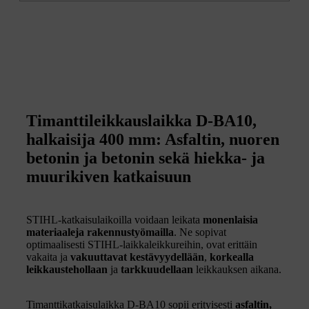
Timanttileikkauslaikka D-BA10,
halkaisija 400 mm: Asfaltin, nuoren
betonin ja betonin sekä hiekka- ja
muurikiven katkaisuun
STIHL-katkaisulaikoilla voidaan leikata
monenlaisia
materiaaleja rakennustyömailla
. Ne sopivat
optimaalisesti STIHL-laikkaleikkureihin, ovat erittäin
vakaita ja
vakuuttavat kestävyydellään
,
korkealla
leikkaustehollaan
ja
tarkkuudellaan
leikkauksen aikana.
Timanttikatkaisulaikka D-BA10 sopii erityisesti
asfaltin,