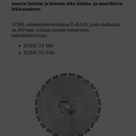
nuoren betonin ja betonin sekä hiekka- ja muurikiven
leikkaamiseen
.
STIHL-timanttileikkuulaikkaa D-BA10, jonka halkaisija
on 400 mm, voidaan käyttää seuraavissa
laikkaleikkureissa:
STIHL TS 800
STIHL TS 910i