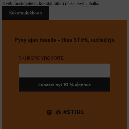
Henkilönsuojainten kokotaulukko on saatavilla täältä.
Kokotaulukkoon
Pysy ajan tasalla – tilaa STIHL uutiskirje
SÄHKÖPOSTIOSOITE
Lunasta nyt 10 % alennus
#STIHL