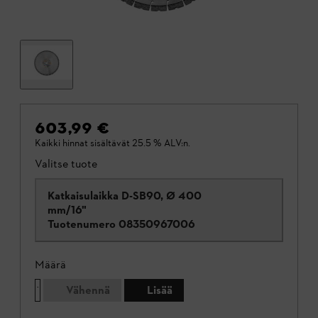
603,99 €
Kaikki hinnat sisältävät 25.5 % ALV:n.
Valitse tuote
Katkaisulaikka D-SB90, Ø 400
mm/16"
Tuotenumero
08350967006
Määrä
Vähennä
Lisää