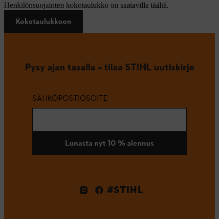
Henkilönsuojainten kokotaulukko on saatavilla täältä.
Kokotaulukkoon
Pysy ajan tasalla – tilaa STIHL uutiskirje
SÄHKÖPOSTIOSOITE
Lunasta nyt 10 % alennus
#STIHL