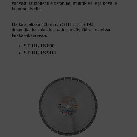
vahvasti raudoitetulle betonille, muurikivelle ja kovalle
luonnonkivelle.
Halkaisijaltaan 400 mm:n STIHL D-SB90-
timanttikatkaisulaikkaa voidaan käyttää seuraavissa
laikkaleikkureissa:
STIHL TS 800
STIHL TS 910i