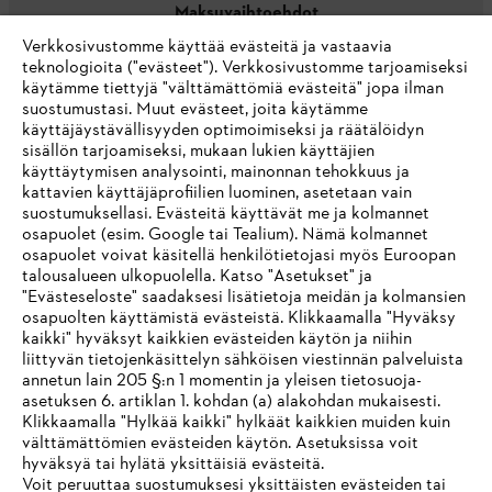
Maksuvaihtoehdot
Verkkosivustomme käyttää evästeitä ja vastaavia
teknologioita ("evästeet"). Verkkosivustomme tarjoamiseksi
käytämme tiettyjä "välttämättömiä evästeitä" jopa ilman
suostumustasi. Muut evästeet, joita käytämme
käyttäjäystävällisyyden optimoimiseksi ja räätälöidyn
sisällön tarjoamiseksi, mukaan lukien käyttäjien
käyttäytymisen analysointi, mainonnan tehokkuus ja
Yritys
kattavien käyttäjäprofiilien luominen, asetetaan vain
suostumuksellasi. Evästeitä käyttävät me ja kolmannet
osapuolet (esim. Google tai Tealium). Nämä kolmannet
osapuolet voivat käsitellä henkilötietojasi myös Euroopan
STIHL FAQ
talousalueen ulkopuolella. Katso "Asetukset" ja
"Evästeseloste" saadaksesi lisätietoja meidän ja kolmansien
osapuolten käyttämistä evästeistä. Klikkaamalla "Hyväksy
kaikki" hyväksyt kaikkien evästeiden käytön ja niihin
IHR BROWSER WIRD NICHT
liittyvän tietojenkäsittelyn sähköisen viestinnän palveluista
Palvelut
annetun lain 205 §:n 1 momentin ja yleisen tietosuoja-
UNTERSTÜTZT
asetuksen 6. artiklan 1. kohdan (a) alakohdan mukaisesti.
Klikkaamalla "Hylkää kaikki" hylkäät kaikkien muiden kuin
välttämättömien evästeiden käytön. Asetuksissa voit
Sie nutzen einen Browser, den wir noch nicht unterstützen. Für
hyväksyä tai hylätä yksittäisiä evästeitä.
eine optimale Nutzung unserer Seite empfehlen wir Ihnen, zu
Voit peruuttaa suostumuksesi yksittäisten evästeiden tai