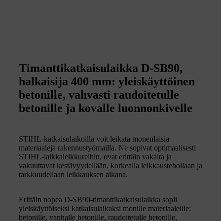
Timanttikatkaisulaikka D-SB90,
halkaisija 400 mm: yleiskäyttöinen
betonille, vahvasti raudoitetulle
betonille ja kovalle luonnonkivelle
STIHL-katkaisulaikoilla voit leikata monenlaisia
materiaaleja rakennustyömailla. Ne sopivat optimaalisesti
STIHL-laikkaleikkureihin, ovat erittäin vakaita ja
vakuuttavat kestävyydellään, korkealla leikkaustehollaan ja
tarkkuudellaan leikkauksen aikana.
Erittäin nopea D-SB90-timanttikatkaisulaikka sopii
yleiskäyttöiseksi katkaisulaikaksi monille materiaaleille:
betonille, vanhalle betonille, raudoitetulle betonille,