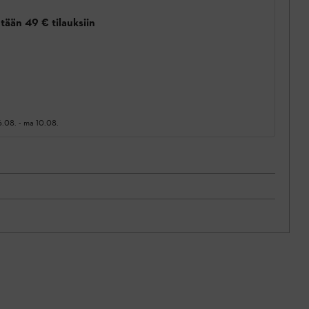
tään 49 € tilauksiin
6.08.
-
ma 10.08.