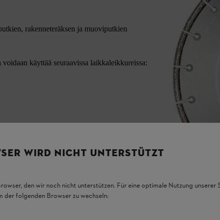
taputkien, rakenneteräksen ja muoviputkien
voidaan käyttää seuraavissa laikkaleikkureissa:
SER WIRD NICHT UNTERSTÜTZT
Browser, den wir noch nicht unterstützen. Für eine optimale Nutzung unserer
em der folgenden Browser zu wechseln: