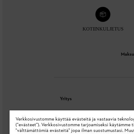
KOTIINKULJETUS
Maksu
Yritys
Tietoa meistä
Verkkosivustomme käyttää evästeitä ja vastaavia teknolo
STIHL Integrity Line
("evästeet"). Verkkosivustomme tarjoamiseksi käytämme ti
"välttämättömiä evästeitä" jopa ilman suostumustasi. Muu