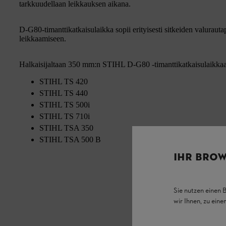
tarkkuudellaan leikkauksen aikana.
D-G80-timanttikatkaisulaikka sopii erityisesti sitkeiden valurau
leikkaamiseen.
Halkaisijaltaan 350 mm:n STIHL D-G80 -timanttikatkaisulaikkaa 
STIHL TS 420
STIHL TS 440
STIHL TS 500i
STIHL TS 710i
STIHL TSA 350
STIHL TSA 500 B
IHR BROW
Sie nutzen einen 
wir Ihnen, zu ein