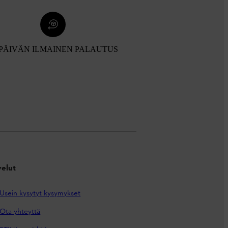
 PÄIVÄN ILMAINEN PALAUTUS
velut
Usein kysytyt kysymykset
Ota yhteyttä