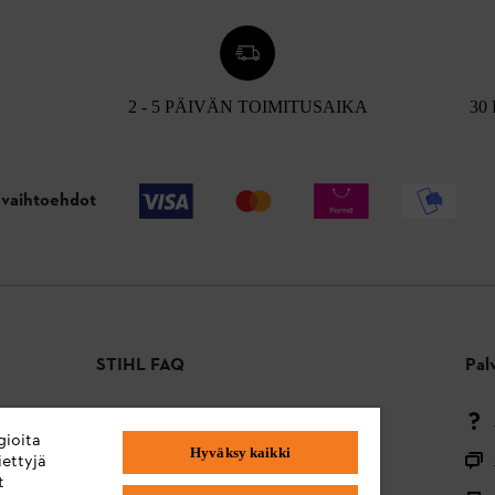
2 - 5 PÄIVÄN TOIMITUSAIKA
30
vaihtoehdot
STIHL FAQ
Pal
Maksutavat
gioita
Hyväksy kaikki
Toimitus ja toimitus
ettyjä
t