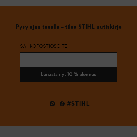
Pysy ajan tasalla – tilaa STIHL uutiskirje
SÄHKÖPOSTIOSOITE
Lunasta nyt 10 % alennus
#STIHL