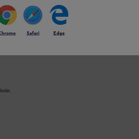
Chrome
Safari
Edge
ksiin.