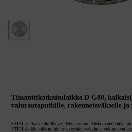
Timanttikatkaisulaikka D-G80, halkaisi
valurautaputkille, rakenneteräkselle ja
STIHL-katkaisulaikoilla voit leikata monenlaisia materiaaleja rak
STIHL-laikkaleikkureihin, ovat erittäin vakaita ja vakuuttavat ke