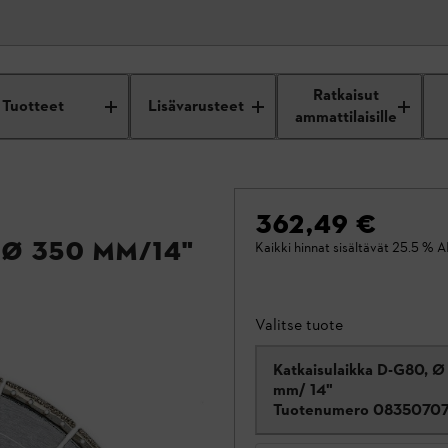
Ratkaisut
Tuotteet
Lisävarusteet
ammattilaisille
362,49 €
 Ø 350 mm/14"
Kaikki hinnat sisältävät 25.5 % A
Valitse tuote
Katkaisulaikka D-G80, Ø
mm/ 14"
Tuotenumero
0835070