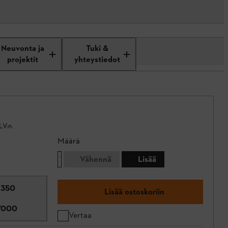
Neuvonta ja
Tuki &
projektit
yhteystiedot
LV:n.
Määrä
Vähennä
Lisää
 350
Lisää ostoskoriin
7000
Vertaa