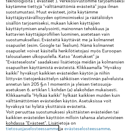
teknologioita ("evästeet"). Verkkosivustomme tarjoamiseksi
käytämme tiettyjä "välttämättömiä evästeitä" jopa ilman
suostumustasi. Muut evästeet, joita käytämme
käyttäjäystävällisyyden optimoimiseksi ja räätälöidyn
sisällön tarjoamiseksi, mukaan lukien käyttäjien
käyttäytymisen analysointi, mainonnan tehokkuus ja
Yritys
kattavien käyttäjäprofiilien luominen, asetetaan vain
suostumuksellasi. Evästeitä käyttävät me ja kolmannet
osapuolet (esim. Google tai Tealium). Nämä kolmannet
osapuolet voivat käsitellä henkilötietojasi myös Euroopan
STIHL FAQ
talousalueen ulkopuolella. Katso "Asetukset" ja
"Evästeseloste" saadaksesi lisätietoja meidän ja kolmansien
osapuolten käyttämistä evästeistä. Klikkaamalla "Hyväksy
kaikki" hyväksyt kaikkien evästeiden käytön ja niihin
IHR BROWSER WIRD NICHT
liittyvän tietojenkäsittelyn sähköisen viestinnän palveluista
Palvelut
annetun lain 205 §:n 1 momentin ja yleisen tietosuoja-
UNTERSTÜTZT
asetuksen 6. artiklan 1. kohdan (a) alakohdan mukaisesti.
Klikkaamalla "Hylkää kaikki" hylkäät kaikkien muiden kuin
välttämättömien evästeiden käytön. Asetuksissa voit
Sie nutzen einen Browser, den wir noch nicht unterstützen. Für
hyväksyä tai hylätä yksittäisiä evästeitä.
eine optimale Nutzung unserer Seite empfehlen wir Ihnen, zu
Voit peruuttaa suostumuksesi yksittäisten evästeiden tai
Yleiset ehdot
Tietosuojakäytäntö
Impressum
kaikkien evästeiden käyttöön milloin tahansa alatunnisteen
einem der folgenden Browser zu wechseln:
kohdassa "Evästeet". Lisätietoja on
Evästeet
Takuuehdot
Oikeudelliset tiedot
tietosuojaselosteessamme
ja
evästeselosteessamme
.