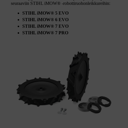
seuraaviin STIHL iMOW® -robottiruohonleikkureihin:
STIHL iMOW® 5 EVO
STIHL iMOW® 6 EVO
STIHL iMOW® 7 EVO
STIHL iMOW® 7 PRO