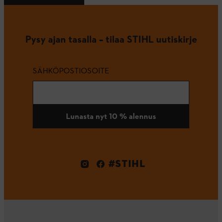
Pysy ajan tasalla – tilaa STIHL uutiskirje
SÄHKÖPOSTIOSOITE
Lunasta nyt 10 % alennus
#STIHL