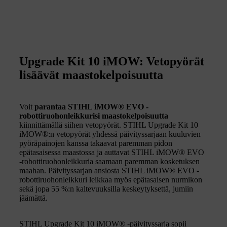
Upgrade Kit 10 iMOW: Vetopyörät
lisäävät maastokelpoisuutta
Voit
parantaa STIHL iMOW® EVO -
robottiruohonleikkurisi maastokelpoisuutta
kiinnittämällä siihen vetopyörät. STIHL Upgrade Kit 10
iMOW®:n vetopyörät yhdessä päivityssarjaan kuuluvien
pyöräpainojen kanssa takaavat paremman pidon
epätasaisessa maastossa ja auttavat STIHL iMOW® EVO
-robottiruohonleikkuria saamaan paremman kosketuksen
maahan. Päivityssarjan ansiosta STIHL iMOW® EVO -
robottiruohonleikkuri leikkaa myös epätasaisen nurmikon
sekä jopa 55 %:n kaltevuuksilla keskeytyksettä, jumiin
jäämättä.
STIHL Upgrade Kit 10 iMOW® -päivityssarja sopii