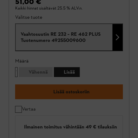
51,00 €
Kaikki hinnat sisältävät 25.5 % ALV:n.
Valitse tuote
Vaahtosuutin RE 232 – RE 462 PLUS
Tuotenumero
49255009600
Määrä
Vähennä
Lisää
Lisää ostoskoriin
Vertaa
Ilmainen toimitus vähintään 49 € tilauksiin