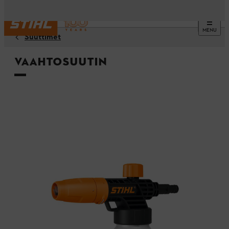
MENU
Suuttimet
Vaahtosuutin