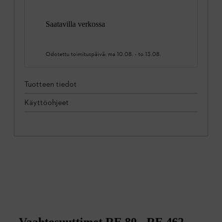
Saatavilla verkossa
Odotettu toimituspäivä:
ma 10.08.
-
to 13.08.
Tuotteen tiedot
Käyttöohjeet
Vaahtosuuttimet RE 80 - RE 462