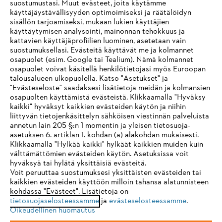
suostumustasi. Muut evästeet, joita käytämme
käyttäjäystävällisyyden optimoimiseksi ja räätälöidyn
sisällön tarjoamiseksi, mukaan lukien käyttäjien
käyttäytymisen analysointi, mainonnan tehokkuus ja
Yritys
kattavien käyttäjäprofiilien luominen, asetetaan vain
suostumuksellasi. Evästeitä käyttävät me ja kolmannet
osapuolet (esim. Google tai Tealium). Nämä kolmannet
osapuolet voivat käsitellä henkilötietojasi myös Euroopan
STIHL FAQ
talousalueen ulkopuolella. Katso "Asetukset" ja
"Evästeseloste" saadaksesi lisätietoja meidän ja kolmansien
osapuolten käyttämistä evästeistä. Klikkaamalla "Hyväksy
kaikki" hyväksyt kaikkien evästeiden käytön ja niihin
IHR BROWSER WIRD NICHT
liittyvän tietojenkäsittelyn sähköisen viestinnän palveluista
Palvelut
annetun lain 205 §:n 1 momentin ja yleisen tietosuoja-
UNTERSTÜTZT
asetuksen 6. artiklan 1. kohdan (a) alakohdan mukaisesti.
Klikkaamalla "Hylkää kaikki" hylkäät kaikkien muiden kuin
välttämättömien evästeiden käytön. Asetuksissa voit
Sie nutzen einen Browser, den wir noch nicht unterstützen. Für
hyväksyä tai hylätä yksittäisiä evästeitä.
eine optimale Nutzung unserer Seite empfehlen wir Ihnen, zu
Voit peruuttaa suostumuksesi yksittäisten evästeiden tai
Yleiset ehdot
Tietosuojakäytäntö
Impressum
kaikkien evästeiden käyttöön milloin tahansa alatunnisteen
einem der folgenden Browser zu wechseln:
kohdassa "Evästeet". Lisätietoja on
tietosuojaselosteessamme
ja
evästeselosteessamme
.
Evästeet
Takuuehdot
Oikeudelliset tiedot
Oikeudellinen huomautus
Firefox
Chrome