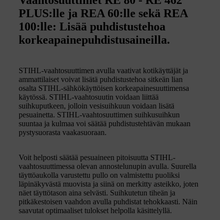
PLUS:lle ja REA 60:lle sekä REA
100:lle: Lisää puhdistustehoa
korkeapainepuhdistusaineilla.
STIHL-vaahtosuuttimen avulla vaativat kotikäyttäjät ja
ammattilaiset voivat lisätä puhdistustehoa sitkeän lian
osalta STIHL-sähkökäyttöisen korkeapainesuuttimensa
käytössä. STIHL-vaahtosuutin voidaan liittää
suihkuputkeen, jolloin vesisuihkuun voidaan lisätä
pesuainetta. STIHL-vaahtosuuttimen suihkusuihkun
suuntaa ja kulmaa voi säätää puhdistustehtävän mukaan
pystysuorasta vaakasuoraan.
Voit helposti säätää pesuaineen pitoisuutta STIHL-
vaahtosuuttimessa olevan annostelunupin avulla. Suurella
täyttöaukolla varustettu pullo on valmistettu puoliksi
läpinäkyvästä muovista ja siinä on merkitty asteikko, joten
näet täyttötason aina selvästi. Suihkutetun tiheän ja
pitkäkestoisen vaahdon avulla puhdistat tehokkaasti. Näin
saavutat optimaaliset tulokset helpolla käsittelyllä.