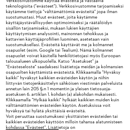
Verkkosivustomme käyttää evästeitä ja vastaavia
teknologioita ("evästeet"). Verkkosivustomme tarjoamiseksi
käytämme tiettyjä "välttämättömiä evästeitä" jopa ilman
suostumustasi. Muut evästeet, joita käytämme
käyttäjäystävällisyyden optimoimiseksi ja räätälöidyn
sisällön tarjoamiseksi, mukaan lukien käyttäjien
käyttäytymisen analysointi, mainonnan tehokkuus ja
Yritys
kattavien käyttäjäprofiilien luominen, asetetaan vain
suostumuksellasi. Evästeitä käyttävät me ja kolmannet
osapuolet (esim. Google tai Tealium). Nämä kolmannet
osapuolet voivat käsitellä henkilötietojasi myös Euroopan
STIHL FAQ
talousalueen ulkopuolella. Katso "Asetukset" ja
"Evästeseloste" saadaksesi lisätietoja meidän ja kolmansien
osapuolten käyttämistä evästeistä. Klikkaamalla "Hyväksy
kaikki" hyväksyt kaikkien evästeiden käytön ja niihin
IHR BROWSER WIRD NICHT
liittyvän tietojenkäsittelyn sähköisen viestinnän palveluista
Palvelut
annetun lain 205 §:n 1 momentin ja yleisen tietosuoja-
UNTERSTÜTZT
asetuksen 6. artiklan 1. kohdan (a) alakohdan mukaisesti.
Klikkaamalla "Hylkää kaikki" hylkäät kaikkien muiden kuin
välttämättömien evästeiden käytön. Asetuksissa voit
Sie nutzen einen Browser, den wir noch nicht unterstützen. Für
hyväksyä tai hylätä yksittäisiä evästeitä.
eine optimale Nutzung unserer Seite empfehlen wir Ihnen, zu
Voit peruuttaa suostumuksesi yksittäisten evästeiden tai
Yleiset ehdot
Tietosuojakäytäntö
Impressum
kaikkien evästeiden käyttöön milloin tahansa alatunnisteen
einem der folgenden Browser zu wechseln:
kohdassa "Evästeet". Lisätietoja on