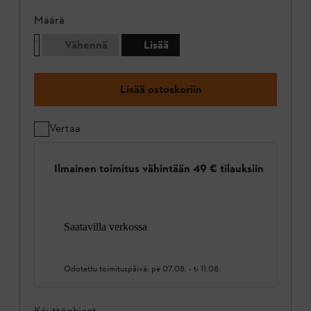
Määrä
Vähennä
Lisää
Lisää ostoskoriin
Vertaa
Ilmainen toimitus vähintään 49 € tilauksiin
Saatavilla verkossa
Odotettu toimituspäivä:
pe 07.08.
-
ti 11.08.
Käyttöohjeet