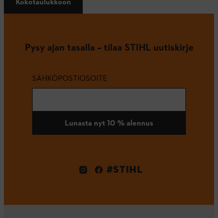
Kokotaulukkoon
Pysy ajan tasalla – tilaa STIHL uutiskirje
SÄHKÖPOSTIOSOITE
Lunasta nyt 10 % alennus
#STIHL