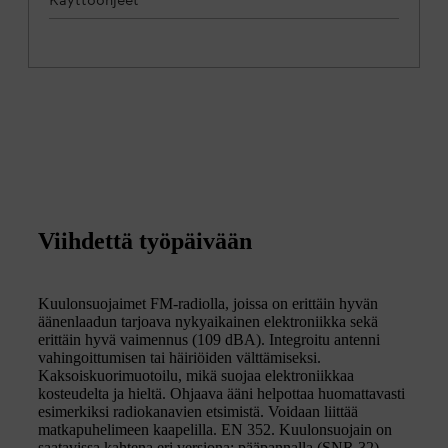
Viihdettä työpäivään
Kuulonsuojaimet FM-radiolla, joissa on erittäin hyvän
äänenlaadun tarjoava nykyaikainen elektroniikka sekä
erittäin hyvä vaimennus (109 dBA). Integroitu antenni
vahingoittumisen tai häiriöiden välttämiseksi.
Kaksoiskuorimuotoilu, mikä suojaa elektroniikkaa
kosteudelta ja hieltä. Ohjaava ääni helpottaa huomattavasti
esimerkiksi radiokanavien etsimistä. Voidaan liittää
matkapuhelimeen kaapelilla. EN 352. Kuulonsuojain on
saatavissa kahtena eri versiona: pääpannalla (SNR 32)