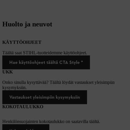
Huolto ja neuvot
KÄYTTÖOHJEET
Täältä saat STIHL-tuotteidemme käyttöohjeet.
Hae käyttöohjeet täältä CTA Style *
UKK
Onko sinulla kysyttävää? Täältä löydät vastaukset yleisimpiin
kysymyksiin.
Vastaukset yleisimpiin kysymyksiin
KOKOTAULUKKO
Henkilönsuojainten kokotaulukko on saatavilla täältä.