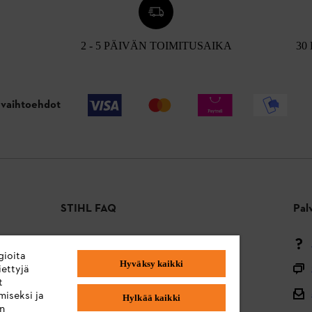
2 - 5 PÄIVÄN TOIMITUSAIKA
30
vaihtoehdot
STIHL FAQ
Pal
Maksutavat
gioita
Hyväksy kaikki
Toimitus ja toimitus
ettyjä
t
Takaisin alkuun
miseksi ja
Hylkää kaikki
en