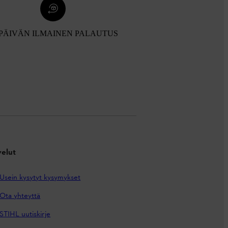
 PÄIVÄN ILMAINEN PALAUTUS
velut
Usein kysytyt kysymykset
Ota yhteyttä
STIHL uutiskirje