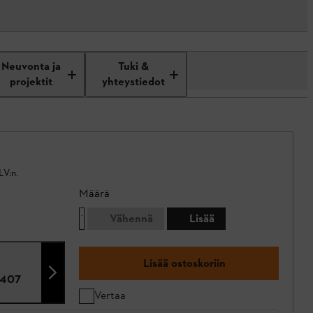
Neuvonta ja
Tuki &
projektit
yhteystiedot
LV:n.
Määrä
Vähennä
Lisää
Lisää ostoskoriin
5407
Vertaa