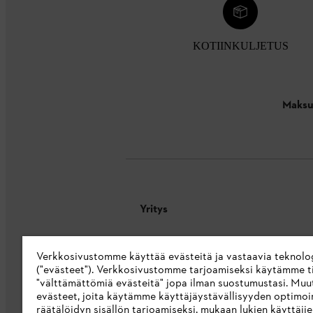
KOTIINKULJETUS
Maksu
Yritys
Tietoa meistä
Verkkosivustomme käyttää evästeitä ja vastaavia teknolo
STIHL Integrity Line
("evästeet"). Verkkosivustomme tarjoamiseksi käytämme ti
"välttämättömiä evästeitä" jopa ilman suostumustasi. Muu
STIHL-merkkikauppa
evästeet, joita käytämme käyttäjäystävällisyyden optimoi
räätälöidyn sisällön tarjoamiseksi, mukaan lukien käyttäji