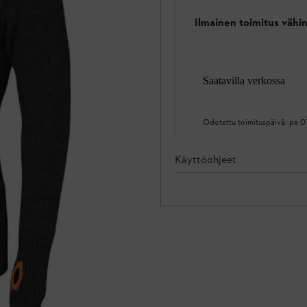
Ilmainen toimitus vähin
Saatavilla verkossa
Odotettu toimituspäivä:
pe 0
Käyttöohjeet