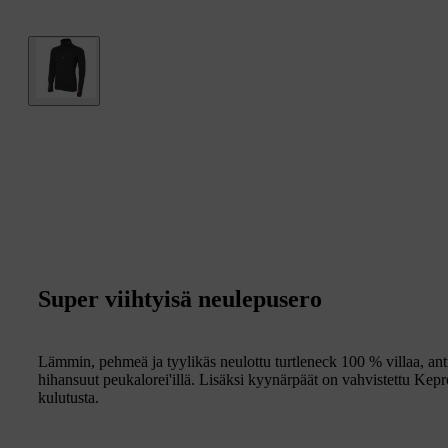
Super viihtyisä neulepusero
Lämmin, pehmeä ja tyylikäs neulottu turtleneck 100 % villaa, ant
hihansuut peukalorei'illä. Lisäksi kyynärpäät on vahvistettu Kep
kulutusta.