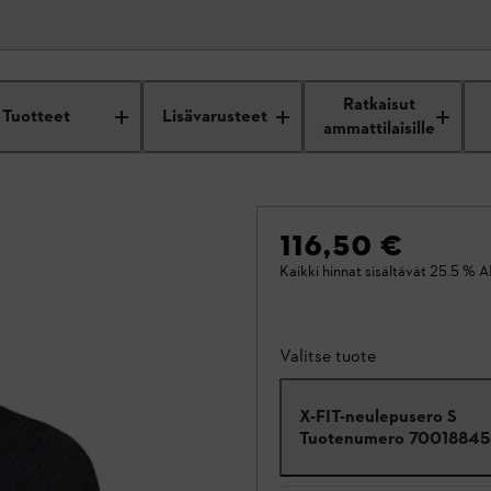
Ratkaisut
Tuotteet
Lisävarusteet
ammattilaisille
116,50 €
Kaikki hinnat sisältävät 25.5 % A
Valitse tuote
X-FIT-neulepusero S
Tuotenumero
7001884