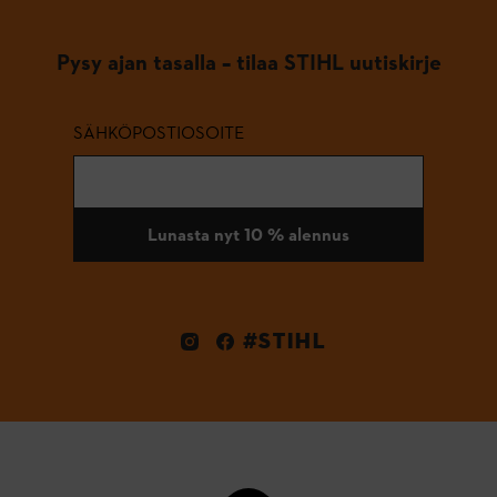
Pysy ajan tasalla – tilaa STIHL uutiskirje
SÄHKÖPOSTIOSOITE
Lunasta nyt 10 % alennus
#STIHL