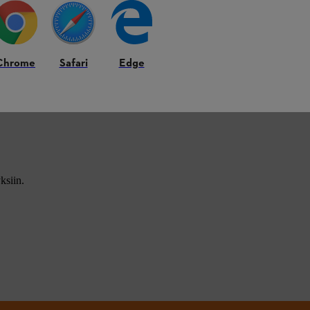
Chrome
Safari
Edge
ksiin.