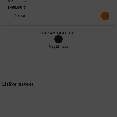
Varastossa
1 485,00 €
Vertaa
20
/
42
TUOTTEET
Näytä lisää
Lisävarusteet