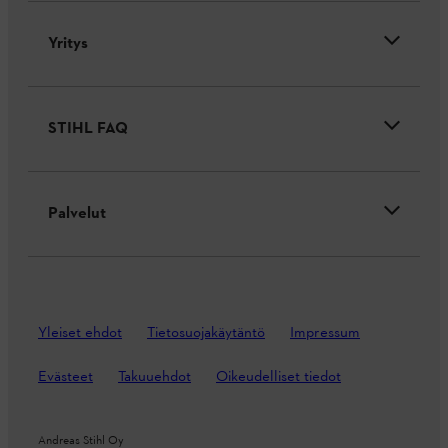
Yritys
STIHL FAQ
Palvelut
Yleiset ehdot
Tietosuojakäytäntö
Impressum
Evästeet
Takuuehdot
Oikeudelliset tiedot
Andreas Stihl Oy