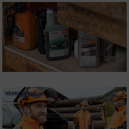
POLTTO- JA VOITELUAINEET
HENKILÖNSUOJAIMET