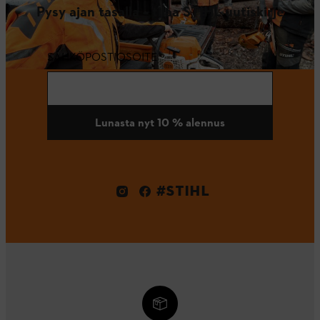
Pysy ajan tasalla – tilaa STIHL uutiskirje
SÄHKÖPOSTIOSOITE
Lunasta nyt 10 % alennus
#STIHL