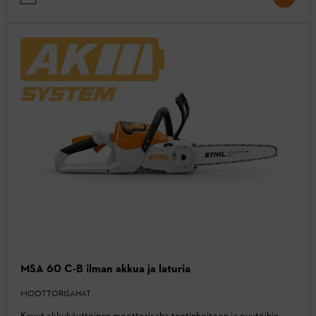
MSA 60 C-B ilman akkua ja laturia
MOOTTORISAHAT
Kevyt akkukäyttöinen moottorisaha tontinhoitoon ja puutöihin