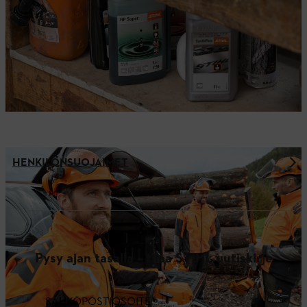
HENKILÖNSUOJAIMET
Pysy ajan tasalla – tilaa STIHL uutiskirje
SÄHKÖPOSTIOSOITE