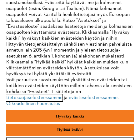
suostumuksellasi. Evästeitä käyttävät me ja kolmannet
osapuolet (esim. Google tai Tealium). Nämä kolmannet
osapuolet voivat käsitellä henkilötietojasi myös Euroopan
talousalueen ulkopuolella. Katso "Asetukset" ja
"Evästeseloste" saadaksesi lisätietoja meidän ja kolmansien
osapuolten käyttämistä evästeistä. Klikkaamalla "Hyväksy
kaikki" hyväksyt kaikkien evästeiden käytön ja niihin
IHR BROWSER WIRD NICHT
liittyvän tietojenkäsittelyn sähköisen viestinnän palveluista
annetun lain 205 §:n 1 momentin ja yleisen tietosuoja-
UNTERSTÜTZT
asetuksen 6. artiklan 1. kohdan (a) alakohdan mukaisesti.
Klikkaamalla "Hylkää kaikki" hylkäät kaikkien muiden kuin
välttämättömien evästeiden käytön. Asetuksissa voit
Sie nutzen einen Browser, den wir noch nicht unterstützen. Für
hyväksyä tai hylätä yksittäisiä evästeitä.
eine optimale Nutzung unserer Seite empfehlen wir Ihnen, zu
Voit peruuttaa suostumuksesi yksittäisten evästeiden tai
kaikkien evästeiden käyttöön milloin tahansa alatunnisteen
einem der folgenden Browser zu wechseln:
kohdassa "Evästeet". Lisätietoja on
tietosuojaselosteessamme
ja
evästeselosteessamme
.
Oikeudellinen huomautus
Firefox
Chrome
Hyväksy kaikki
Safari
Edge
Hylkää kaikki