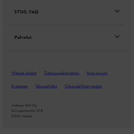
STIHL FAQ
Palvelut
Yleiset ehdot
Tietosuojakäytäntö
Impressum
Evästeet
Takuuehdot
Oikeudelliset tiedot
Andreas Stihl Oy
Koivupuistontie 10 B
01510 Vantaa