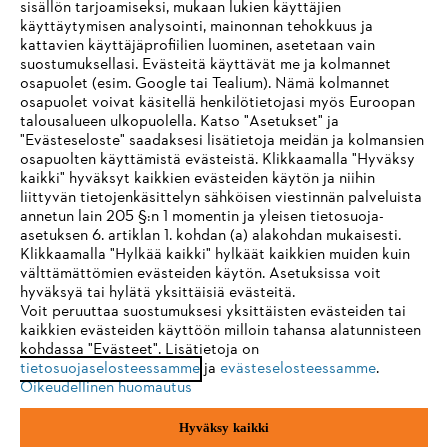
sisällön tarjoamiseksi, mukaan lukien käyttäjien
käyttäytymisen analysointi, mainonnan tehokkuus ja
Yritys
kattavien käyttäjäprofiilien luominen, asetetaan vain
suostumuksellasi. Evästeitä käyttävät me ja kolmannet
osapuolet (esim. Google tai Tealium). Nämä kolmannet
osapuolet voivat käsitellä henkilötietojasi myös Euroopan
STIHL FAQ
talousalueen ulkopuolella. Katso "Asetukset" ja
"Evästeseloste" saadaksesi lisätietoja meidän ja kolmansien
osapuolten käyttämistä evästeistä. Klikkaamalla "Hyväksy
kaikki" hyväksyt kaikkien evästeiden käytön ja niihin
IHR BROWSER WIRD NICHT
liittyvän tietojenkäsittelyn sähköisen viestinnän palveluista
Palvelut
annetun lain 205 §:n 1 momentin ja yleisen tietosuoja-
UNTERSTÜTZT
asetuksen 6. artiklan 1. kohdan (a) alakohdan mukaisesti.
Klikkaamalla "Hylkää kaikki" hylkäät kaikkien muiden kuin
välttämättömien evästeiden käytön. Asetuksissa voit
Sie nutzen einen Browser, den wir noch nicht unterstützen. Für
hyväksyä tai hylätä yksittäisiä evästeitä.
eine optimale Nutzung unserer Seite empfehlen wir Ihnen, zu
Voit peruuttaa suostumuksesi yksittäisten evästeiden tai
Yleiset ehdot
Tietosuojakäytäntö
Impressum
kaikkien evästeiden käyttöön milloin tahansa alatunnisteen
einem der folgenden Browser zu wechseln:
kohdassa "Evästeet". Lisätietoja on
Evästeet
Takuuehdot
Oikeudelliset tiedot
tietosuojaselosteessamme
ja
evästeselosteessamme
.
Oikeudellinen huomautus
Firefox
Chrome
Hyväksy kaikki
Andreas Stihl Oy