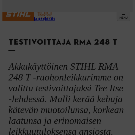
MENU
Oppaat ja projektit
TESTIVOITTAJA RMA 248 T
Akkukäyttöinen STIHL RMA
248 T -ruohonleikkurimme on
valittu testivoittajaksi Tee Itse
-lehdessä. Malli kerää kehuja
kätevän muotoilunsa, korkean
laatunsa ja erinomaisen
leikkuutuloksensa ansiosta.