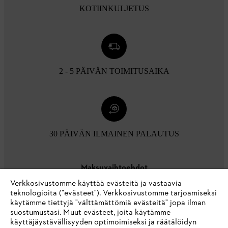
KOTIINKULJETUS
2 - 5 PÄIVÄN TOIMITUSAIKA
30 PÄIVÄN ILMAINEN PALAUTUS
Maksuvaihtoehdot
Verkkosivustomme käyttää evästeitä ja vastaavia
teknologioita ("evästeet"). Verkkosivustomme tarjoamiseksi
käytämme tiettyjä "välttämättömiä evästeitä" jopa ilman
suostumustasi. Muut evästeet, joita käytämme
käyttäjäystävällisyyden optimoimiseksi ja räätälöidyn