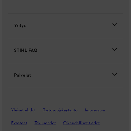
Yritys
STIHL FAQ
Palvelut
Yleiset ehdot
Tietosuojakäytäntö
Impressum
Evästeet
Takuuehdot
Oikeudelliset tiedot