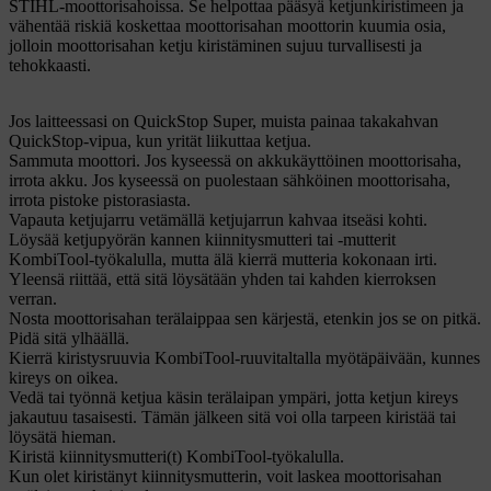
STIHL-moottorisahoissa. Se helpottaa pääsyä ketjunkiristimeen ja
vähentää riskiä koskettaa moottorisahan moottorin kuumia osia,
jolloin moottorisahan ketju kiristäminen sujuu turvallisesti ja
tehokkaasti.
Jos laitteessasi on QuickStop Super, muista painaa takakahvan
QuickStop-vipua, kun yrität liikuttaa ketjua.
Sammuta moottori. Jos kyseessä on akkukäyttöinen moottorisaha,
irrota akku. Jos kyseessä on puolestaan sähköinen moottorisaha,
irrota pistoke pistorasiasta.
Vapauta ketjujarru vetämällä ketjujarrun kahvaa itseäsi kohti.
Löysää ketjupyörän kannen kiinnitysmutteri tai -mutterit
KombiTool-työkalulla, mutta älä kierrä mutteria kokonaan irti.
Yleensä riittää, että sitä löysätään yhden tai kahden kierroksen
verran.
Nosta moottorisahan terälaippaa sen kärjestä, etenkin jos se on pitkä.
Pidä sitä ylhäällä.
Kierrä kiristysruuvia KombiTool-ruuvitaltalla myötäpäivään, kunnes
kireys on oikea.
Vedä tai työnnä ketjua käsin terälaipan ympäri, jotta ketjun kireys
jakautuu tasaisesti. Tämän jälkeen sitä voi olla tarpeen kiristää tai
löysätä hieman.
Kiristä kiinnitysmutteri(t) KombiTool-työkalulla.
Kun olet kiristänyt kiinnitysmutterin, voit laskea moottorisahan