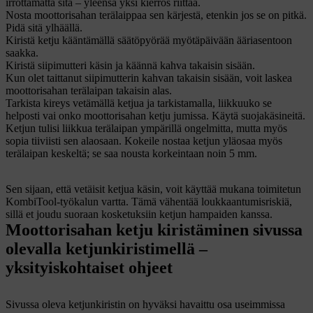
irrottamatta sitä – yleensä yksi kierros riittää.
Nosta moottorisahan terälaippaa sen kärjestä, etenkin jos se on pitkä.
Pidä sitä ylhäällä.
Kiristä ketju kääntämällä säätöpyörää myötäpäivään ääriasentoon
saakka.
Kiristä siipimutteri käsin ja käännä kahva takaisin sisään.
Kun olet taittanut siipimutterin kahvan takaisin sisään, voit laskea
moottorisahan terälaipan takaisin alas.
Tarkista kireys vetämällä ketjua ja tarkistamalla, liikkuuko se
helposti vai onko moottorisahan ketju jumissa. Käytä suojakäsineitä.
Ketjun tulisi liikkua terälaipan ympärillä ongelmitta, mutta myös
sopia tiiviisti sen alaosaan. Kokeile nostaa ketjun yläosaa myös
terälaipan keskeltä; se saa nousta korkeintaan noin 5 mm.
Sen sijaan, että vetäisit ketjua käsin, voit käyttää mukana toimitetun
KombiTool-työkalun vartta. Tämä vähentää loukkaantumisriskiä,
sillä et joudu suoraan kosketuksiin ketjun hampaiden kanssa.
Moottorisahan ketju kiristäminen sivussa
olevalla ketjunkiristimellä –
yksityiskohtaiset ohjeet
Sivussa oleva ketjunkiristin on hyväksi havaittu osa useimmissa