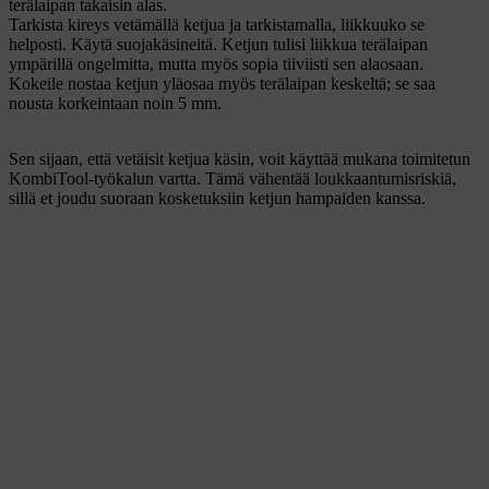
terälaipan takaisin alas.
Tarkista kireys vetämällä ketjua ja tarkistamalla, liikkuuko se
helposti. Käytä suojakäsineitä. Ketjun tulisi liikkua terälaipan
ympärillä ongelmitta, mutta myös sopia tiiviisti sen alaosaan.
Kokeile nostaa ketjun yläosaa myös terälaipan keskeltä; se saa
nousta korkeintaan noin 5 mm.
Sen sijaan, että vetäisit ketjua käsin, voit käyttää mukana toimitetun
KombiTool-työkalun vartta. Tämä vähentää loukkaantumisriskiä,
sillä et joudu suoraan kosketuksiin ketjun hampaiden kanssa.