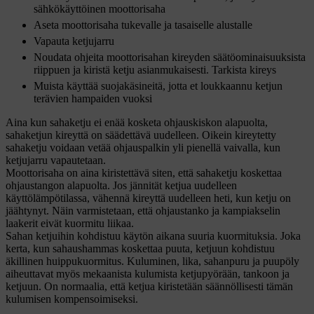
sähkökäyttöinen moottorisaha
Aseta moottorisaha tukevalle ja tasaiselle alustalle
Vapauta ketjujarru
Noudata ohjeita moottorisahan kireyden säätöominaisuuksista
riippuen ja kiristä ketju asianmukaisesti. Tarkista kireys
Muista käyttää suojakäsineitä, jotta et loukkaannu ketjun
terävien hampaiden vuoksi
Aina kun sahaketju ei enää kosketa ohjauskiskon alapuolta,
sahaketjun kireyttä on säädettävä uudelleen. Oikein kireytetty
sahaketju voidaan vetää ohjauspalkin yli pienellä vaivalla, kun
ketjujarru vapautetaan.
Moottorisaha on aina kiristettävä siten, että sahaketju koskettaa
ohjaustangon alapuolta. Jos jännität ketjua uudelleen
käyttölämpötilassa, vähennä kireyttä uudelleen heti, kun ketju on
jäähtynyt. Näin varmistetaan, että ohjaustanko ja kampiakselin
laakerit eivät kuormitu liikaa.
Sahan ketjuihin kohdistuu käytön aikana suuria kuormituksia. Joka
kerta, kun sahaushammas koskettaa puuta, ketjuun kohdistuu
äkillinen huippukuormitus. Kuluminen, lika, sahanpuru ja puupöly
aiheuttavat myös mekaanista kulumista ketjupyörään, tankoon ja
ketjuun. On normaalia, että ketjua kiristetään säännöllisesti tämän
kulumisen kompensoimiseksi.