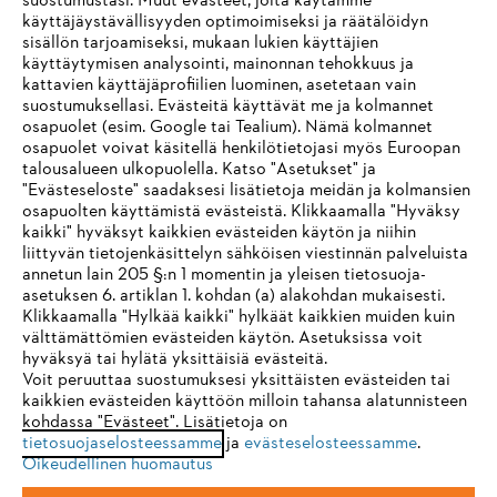
suostumustasi. Muut evästeet, joita käytämme
käyttäjäystävällisyyden optimoimiseksi ja räätälöidyn
sisällön tarjoamiseksi, mukaan lukien käyttäjien
käyttäytymisen analysointi, mainonnan tehokkuus ja
kattavien käyttäjäprofiilien luominen, asetetaan vain
suostumuksellasi. Evästeitä käyttävät me ja kolmannet
osapuolet (esim. Google tai Tealium). Nämä kolmannet
osapuolet voivat käsitellä henkilötietojasi myös Euroopan
talousalueen ulkopuolella. Katso "Asetukset" ja
"Evästeseloste" saadaksesi lisätietoja meidän ja kolmansien
osapuolten käyttämistä evästeistä. Klikkaamalla "Hyväksy
kaikki" hyväksyt kaikkien evästeiden käytön ja niihin
IHR BROWSER WIRD NICHT
liittyvän tietojenkäsittelyn sähköisen viestinnän palveluista
annetun lain 205 §:n 1 momentin ja yleisen tietosuoja-
UNTERSTÜTZT
asetuksen 6. artiklan 1. kohdan (a) alakohdan mukaisesti.
Klikkaamalla "Hylkää kaikki" hylkäät kaikkien muiden kuin
välttämättömien evästeiden käytön. Asetuksissa voit
Sie nutzen einen Browser, den wir noch nicht unterstützen. Für
hyväksyä tai hylätä yksittäisiä evästeitä.
eine optimale Nutzung unserer Seite empfehlen wir Ihnen, zu
Voit peruuttaa suostumuksesi yksittäisten evästeiden tai
kaikkien evästeiden käyttöön milloin tahansa alatunnisteen
einem der folgenden Browser zu wechseln:
kohdassa "Evästeet". Lisätietoja on
tietosuojaselosteessamme
ja
evästeselosteessamme
.
Oikeudellinen huomautus
Firefox
Chrome