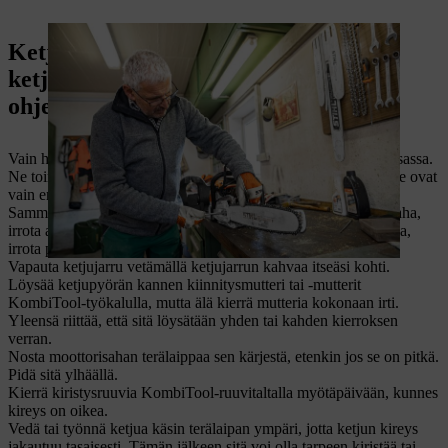
Ketjun kiristäminen etuosan
ketjunkiristimellä – yksityiskohtaiset
ohjeet
Vain harvoissa STIHL-moottorisahoissa on ketjunkiristin etuosassa.
Ne toimivat samalla tavalla kuin sivussa oleva ketjunkiristin, ne ovat
vain eri kohdassa.
Sammuta moottori. Jos kyseessä on akkukäyttöinen moottorisaha,
irrota akku. Jos kyseessä on puolestaan sähköinen moottorisaha,
irrota pistoke pistorasiasta.
Vapauta ketjujarru vetämällä ketjujarrun kahvaa itseäsi kohti.
Löysää ketjupyörän kannen kiinnitysmutteri tai -mutterit
KombiTool-työkalulla, mutta älä kierrä mutteria kokonaan irti.
Yleensä riittää, että sitä löysätään yhden tai kahden kierroksen
verran.
Nosta moottorisahan terälaippaa sen kärjestä, etenkin jos se on pitkä.
Pidä sitä ylhäällä.
Kierrä kiristysruuvia KombiTool-ruuvitaltalla myötäpäivään, kunnes
kireys on oikea.
Vedä tai työnnä ketjua käsin terälaipan ympäri, jotta ketjun kireys
jakautuu tasaisesti. Tämän jälkeen sitä voi olla tarpeen kiristää tai