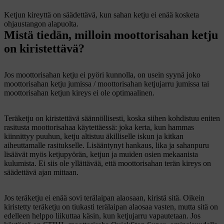
Ketjun kireyttä on säädettävä, kun sahan ketju ei enää kosketa
ohjaustangon alapuolta.
Mistä tiedän, milloin moottorisahan ketju
on kiristettävä?
Jos moottorisahan ketju ei pyöri kunnolla, on usein syynä joko
moottorisahan ketju jumissa / moottorisahan ketjujarru jumissa tai
moottorisahan ketjun kireys ei ole optimaalinen.
Teräketju on kiristettävä säännöllisesti, koska siihen kohdistuu eniten
rasitusta moottorisahaa käytettäessä: joka kerta, kun hammas
kiinnittyy puuhun, ketju altistuu äkilliselle iskun ja kitkan
aiheuttamalle rasitukselle. Lisääntynyt hankaus, lika ja sahanpuru
lisäävät myös ketjupyörän, ketjun ja muiden osien mekaanista
kulumista. Ei siis ole yllättävää, että moottorisahan terän kireys on
säädettävä ajan mittaan.
Jos teräketju ei enää sovi terälaipan alaosaan, kiristä sitä. Oikein
kiristetty teräketju on tiukasti terälaipan alaosaa vasten, mutta sitä on
edelleen helppo liikuttaa käsin, kun ketjujarru vapautetaan. Jos