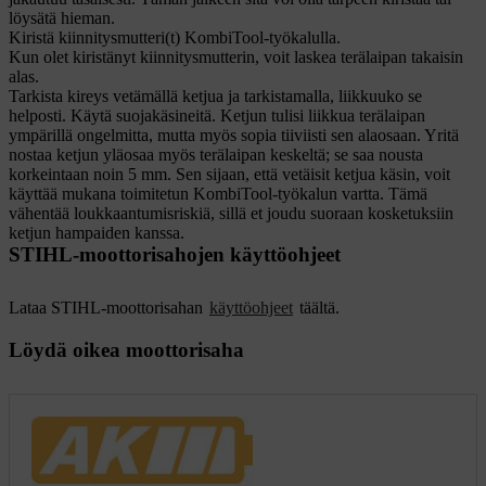
löysätä hieman.
Kiristä kiinnitysmutteri(t) KombiTool-työkalulla.
Kun olet kiristänyt kiinnitysmutterin, voit laskea terälaipan takaisin
alas.
Tarkista kireys vetämällä ketjua ja tarkistamalla, liikkuuko se
helposti. Käytä suojakäsineitä. Ketjun tulisi liikkua terälaipan
ympärillä ongelmitta, mutta myös sopia tiiviisti sen alaosaan. Yritä
nostaa ketjun yläosaa myös terälaipan keskeltä; se saa nousta
korkeintaan noin 5 mm.
Sen sijaan, että vetäisit ketjua käsin, voit
käyttää mukana toimitetun KombiTool-työkalun vartta. Tämä
vähentää loukkaantumisriskiä, sillä et joudu suoraan kosketuksiin
ketjun hampaiden kanssa.
STIHL-moottorisahojen käyttöohjeet
Lataa STIHL-moottorisahan
käyttöohjeet
täältä.
Löydä oikea moottorisaha