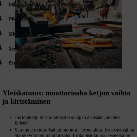
Milloin teräketju tulee kiristää?
Pikakiristin
Ohjevideo
Sivukiristin
Etukiristin
Yleiskatsaus: moottorisaha ketjun vaihto
ja kiristäminen
Jos teräketju ei istu tiukasti terälaipan alaosaan, se tulee
kiristää
Sammuta moottorisahan moottori. Irrota akku, jos kyseessä on
akkukäyttöinen moottorisaha. Irrota pistoke, jos kyseessä on