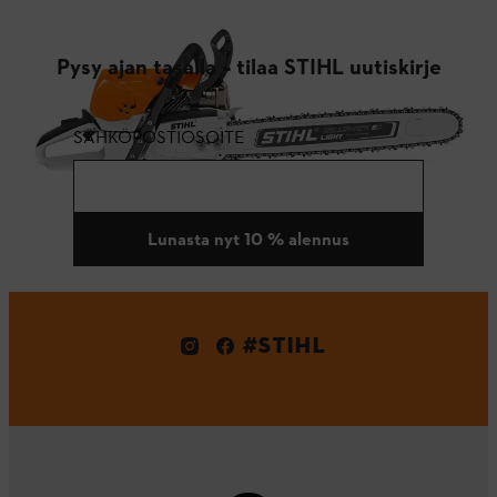
Pysy ajan tasalla – tilaa STIHL uutiskirje
SÄHKÖPOSTIOSOITE
Lunasta nyt 10 % alennus
#STIHL