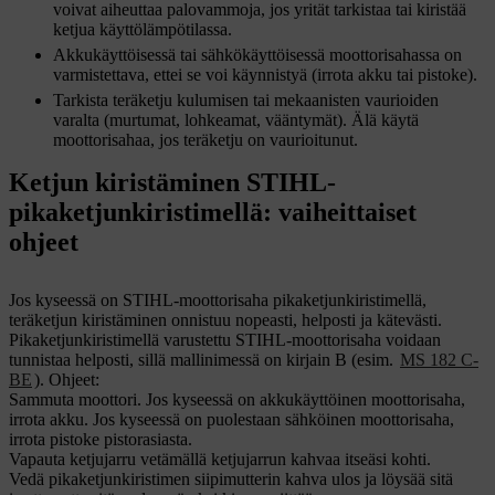
voivat aiheuttaa palovammoja, jos yrität tarkistaa tai kiristää
ketjua käyttölämpötilassa.
Akkukäyttöisessä tai sähkökäyttöisessä moottorisahassa on
varmistettava, ettei se voi käynnistyä (irrota akku tai pistoke).
Tarkista teräketju kulumisen tai mekaanisten vaurioiden
varalta (murtumat, lohkeamat, vääntymät). Älä käytä
moottorisahaa, jos teräketju on vaurioitunut.
Ketjun kiristäminen STIHL-
pikaketjunkiristimellä: vaiheittaiset
ohjeet
Jos kyseessä on STIHL-moottorisaha pikaketjunkiristimellä,
teräketjun kiristäminen onnistuu nopeasti, helposti ja kätevästi.
Pikaketjunkiristimellä varustettu STIHL-moottorisaha voidaan
tunnistaa helposti, sillä mallinimessä on kirjain B (esim.
MS 182 C-
BE
). Ohjeet:
Sammuta moottori. Jos kyseessä on akkukäyttöinen moottorisaha,
irrota akku. Jos kyseessä on puolestaan sähköinen moottorisaha,
irrota pistoke pistorasiasta.
Vapauta ketjujarru vetämällä ketjujarrun kahvaa itseäsi kohti.
Vedä pikaketjunkiristimen siipimutterin kahva ulos ja löysää sitä