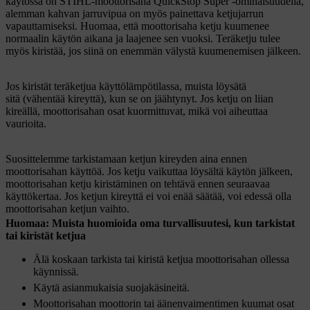
käytössä on STIHL-moottorisaha QuickStop Super -ominaisuudella,
alemman kahvan jarruvipua on myös painettava ketjujarrun
vapauttamiseksi. Huomaa, että moottorisaha ketju kuumenee
normaalin käytön aikana ja laajenee sen vuoksi. Teräketju tulee
myös kiristää, jos siinä on enemmän välystä kuumenemisen jälkeen.
Jos kiristät teräketjua käyttölämpötilassa, muista löysätä
sitä (vähentää kireyttä), kun se on jäähtynyt. Jos ketju on liian
kireällä, moottorisahan osat kuormittuvat, mikä voi aiheuttaa
vaurioita.
Suosittelemme tarkistamaan ketjun kireyden aina ennen
moottorisahan käyttöä. Jos ketju vaikuttaa löysältä käytön jälkeen,
moottorisahan ketju kiristäminen on tehtävä ennen seuraavaa
käyttökertaa. Jos ketjun kireyttä ei voi enää säätää, voi edessä olla
moottorisahan ketjun vaihto.
Huomaa: Muista huomioida oma turvallisuutesi, kun tarkistat
tai kiristät ketjua
Älä koskaan tarkista tai kiristä ketjua moottorisahan ollessa
käynnissä.
Käytä asianmukaisia suojakäsineitä.
Moottorisahan moottorin tai äänenvaimentimen kuumat osat