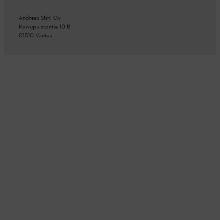
Andreas Stihl Oy
Koivupuistontie 10 B
01510 Vantaa