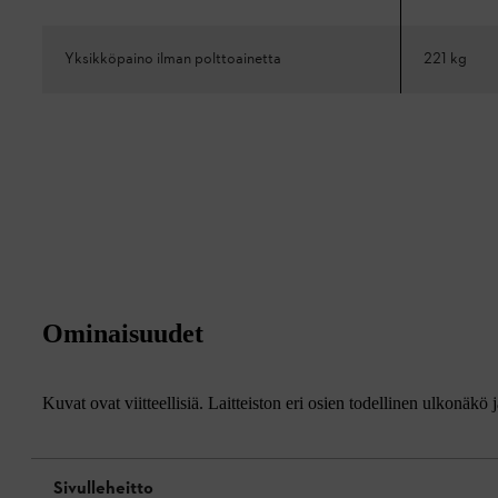
Yksikköpaino ilman polttoainetta
221 kg
Ominaisuudet
Kuvat ovat viitteellisiä. Laitteiston eri osien todellinen ulkonäkö 
Sivulleheitto