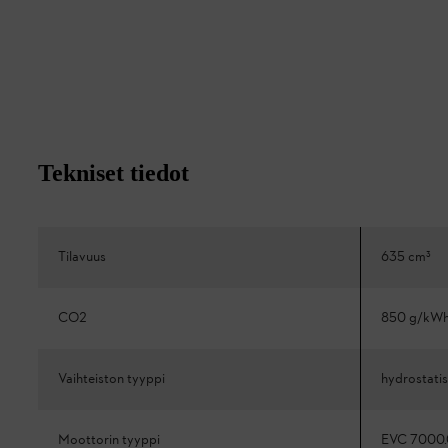
Tekniset tiedot
Tilavuus
635 cm³
CO2
850 g/kW
Vaihteiston tyyppi
hydrostati
Moottorin tyyppi
EVC 7000.