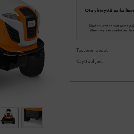
Ota yhteyttä paikallis
Tämän tuotteen voit ostaa pai
jälleenmyyjään saadaksesi lis
Tuotteen tiedot
Käyttöohjeet