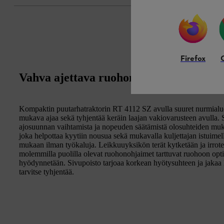
Firefox
Vahva ajettava ruohonleikkuri 2-sylinter
Kompaktin puutarhatraktorin RT 4112 SZ avulla suuret nurmialue
mukava ajaa sekä tyhjentää keräin laajan vakiovarusteen avulla. S
ajosuunnan vaihtamista ja nopeuden säätämistä olosuhteiden muka
joka helpottaa kyytiin nousua sekä mukavalla kuljettajan istuimell
mukaan ilman työkaluja. Leikkuuyksikön terät kytketään ja irrote
molemmilla puolilla olevat ruohonohjaimet tarttuvat ruohoon opti
hyödynnetään. Sivupoisto tarjoaa korkean hyötysuhteen ja jakaa le
tarvitse tyhjentää.