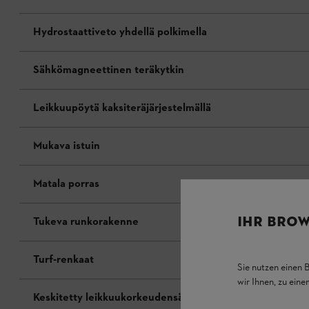
Hydrostaattiveto yhdellä polkimella
Sähkömagneettinen teräkytkin
Leikkuupöytä kaksiteräjärjestelmällä
Mukava istuin
Matala porras
IHR BROW
Tukeva runkorakenne
Turf-renkaat
Sie nutzen einen 
wir Ihnen, zu ein
Keskitetty leikkuukorkeudensäätö