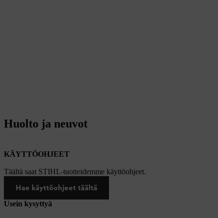
Huolto ja neuvot
KÄYTTÖOHJEET
Täältä saat STIHL-tuotteidemme käyttöohjeet.
Hae käyttöohjeet täältä
Usein kysyttyä