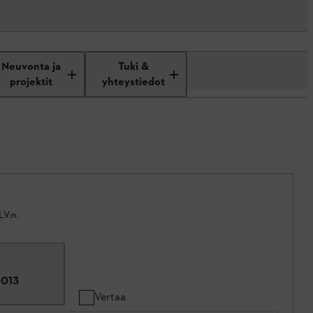
Neuvonta ja
Tuki &
projektit
yhteystiedot
LV:n.
013
Vertaa