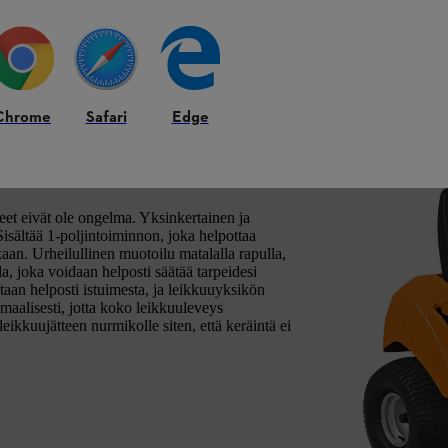
Chrome
Safari
Edge
isellä moottorilla
et eivät ole ongelma. Yksinkertainen ja
isältää 1-poljintoiminnon, joka helpottaa
an. Urheilullinen muotoilu matalalla rapulla,
a, joka voidaan helposti säätää tarpeidesi
taan helposti istuimesta, ja leikkuuyksikön
maalisesti, jotta koko leikkuuleveys
ikkuujätteen nurmikolle siten, että keräintä ei