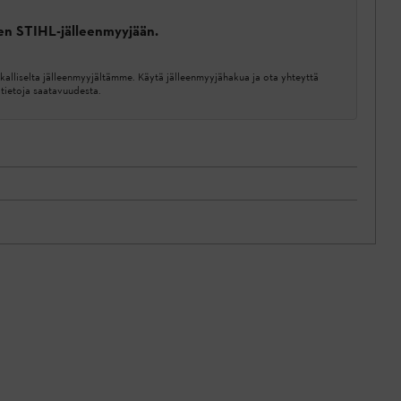
een STIHL-jälleenmyyjään.
kalliselta jälleenmyyjältämme. Käytä jälleenmyyjähakua ja ota yhteyttä
ätietoja saatavuudesta.