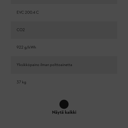
EVC 200.4 C
CO2
922 g/kWh
Yksikköpaino ilman polttoainetta
37 kg
Näytä kaikki