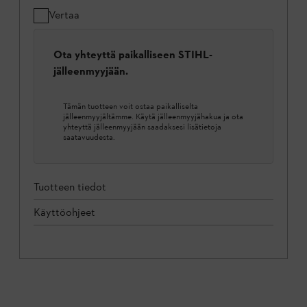
Vertaa
Ota yhteyttä paikalliseen STIHL-
jälleenmyyjään.
Tämän tuotteen voit ostaa paikalliselta
jälleenmyyjältämme. Käytä jälleenmyyjähakua ja ota
yhteyttä jälleenmyyjään saadaksesi lisätietoja
saatavuudesta.
Tuotteen tiedot
Käyttöohjeet