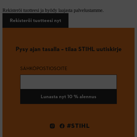
Rekisteröi tuotteesi ja hyödy laajasta palvelustamme.
Rekisteröi tuotteesi nyt
Pysy ajan tasalla – tilaa STIHL uutiskirje
SÄHKÖPOSTIOSOITE
Lunasta nyt 10 % alennus
#STIHL