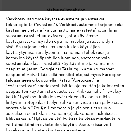
Maksuvaihtoehdot
Verkkosivustomme käyttää evästeitä ja vastaavia
teknologioita ("evästeet"). Verkkosivustomme tarjoamiseksi
käytämme tiettyjä "välttämättömiä evästeitä" jopa ilman
suostumustasi. Muut evästeet, joita käytämme
käyttäjäystävällisyyden optimoimiseksi ja räätälöidyn
sisällön tarjoamiseksi, mukaan lukien käyttäjien
käyttäytymisen analysointi, mainonnan tehokkuus ja
Yritys
kattavien käyttäjäprofiilien luominen, asetetaan vain
suostumuksellasi. Evästeitä käyttävät me ja kolmannet
osapuolet (esim. Google tai Tealium). Nämä kolmannet
osapuolet voivat käsitellä henkilötietojasi myös Euroopan
STIHL FAQ
talousalueen ulkopuolella. Katso "Asetukset" ja
"Evästeseloste" saadaksesi lisätietoja meidän ja kolmansien
osapuolten käyttämistä evästeistä. Klikkaamalla "Hyväksy
kaikki" hyväksyt kaikkien evästeiden käytön ja niihin
IHR BROWSER WIRD NICHT
liittyvän tietojenkäsittelyn sähköisen viestinnän palveluista
Palvelut
annetun lain 205 §:n 1 momentin ja yleisen tietosuoja-
UNTERSTÜTZT
asetuksen 6. artiklan 1. kohdan (a) alakohdan mukaisesti.
Klikkaamalla "Hylkää kaikki" hylkäät kaikkien muiden kuin
välttämättömien evästeiden käytön. Asetuksissa voit
Sie nutzen einen Browser, den wir noch nicht unterstützen. Für
hyväksyä tai hylätä yksittäisiä evästeitä.