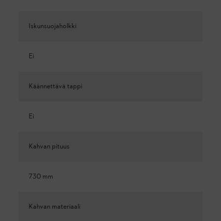
Iskunsuojaholkki
Ei
Käännettävä tappi
Ei
Kahvan pituus
730 mm
Kahvan materiaali