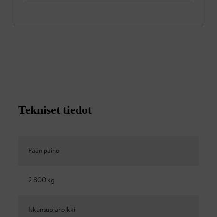
Tekniset tiedot
Pään paino
2.800 kg
Iskunsuojaholkki