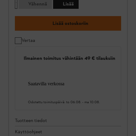
Vähennä
Lisää
Lisää ostoskoriin
Vertaa
Ilmainen toimitus vähintään 49 € tilauksiin
Saatavilla verkossa
Odotettu toimituspäivä:
to 06.08.
-
ma 10.08.
Tuotteen tiedot
Käyttöohjeet