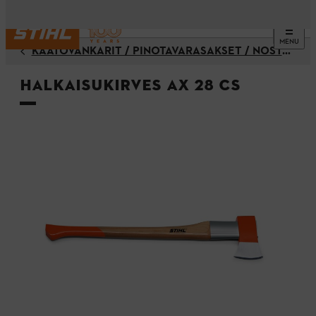
MENU
KAATOVÄNKÄRIT / PINOTAVARASAKSET / NOSTOKOUKUT / KIILAT / KIRVEET
Halkaisukirves AX 28 CS