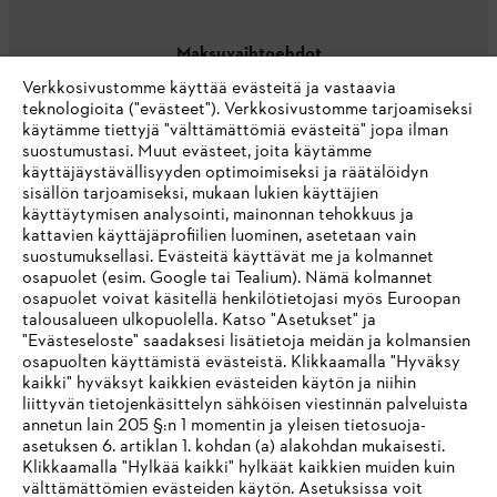
Maksuvaihtoehdot
Verkkosivustomme käyttää evästeitä ja vastaavia
teknologioita ("evästeet"). Verkkosivustomme tarjoamiseksi
käytämme tiettyjä "välttämättömiä evästeitä" jopa ilman
suostumustasi. Muut evästeet, joita käytämme
käyttäjäystävällisyyden optimoimiseksi ja räätälöidyn
sisällön tarjoamiseksi, mukaan lukien käyttäjien
käyttäytymisen analysointi, mainonnan tehokkuus ja
Yritys
kattavien käyttäjäprofiilien luominen, asetetaan vain
suostumuksellasi. Evästeitä käyttävät me ja kolmannet
osapuolet (esim. Google tai Tealium). Nämä kolmannet
osapuolet voivat käsitellä henkilötietojasi myös Euroopan
STIHL FAQ
talousalueen ulkopuolella. Katso "Asetukset" ja
"Evästeseloste" saadaksesi lisätietoja meidän ja kolmansien
osapuolten käyttämistä evästeistä. Klikkaamalla "Hyväksy
kaikki" hyväksyt kaikkien evästeiden käytön ja niihin
IHR BROWSER WIRD NICHT
liittyvän tietojenkäsittelyn sähköisen viestinnän palveluista
Palvelut
annetun lain 205 §:n 1 momentin ja yleisen tietosuoja-
UNTERSTÜTZT
asetuksen 6. artiklan 1. kohdan (a) alakohdan mukaisesti.
Klikkaamalla "Hylkää kaikki" hylkäät kaikkien muiden kuin
välttämättömien evästeiden käytön. Asetuksissa voit