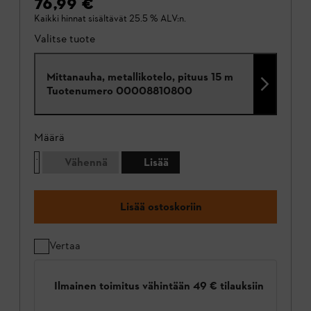
76,99 €
Kaikki hinnat sisältävät 25.5 % ALV:n.
Valitse tuote
Mittanauha, metallikotelo, pituus 15 m
Tuotenumero
00008810800
Määrä
Vähennä
Lisää
Lisää ostoskoriin
Vertaa
Ilmainen toimitus vähintään 49 € tilauksiin