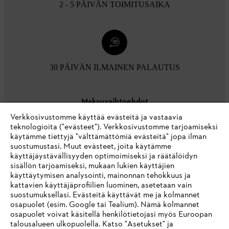
2 - 5 PÄIVÄN TOIMITUSAIKA
30 PÄIVÄN ILMAINEN PALAUTUS
Maksuvaihtoehdot
Verkkosivustomme käyttää evästeitä ja vastaavia
teknologioita ("evästeet"). Verkkosivustomme tarjoamiseksi
käytämme tiettyjä "välttämättömiä evästeitä" jopa ilman
suostumustasi. Muut evästeet, joita käytämme
käyttäjäystävällisyyden optimoimiseksi ja räätälöidyn
sisällön tarjoamiseksi, mukaan lukien käyttäjien
käyttäytymisen analysointi, mainonnan tehokkuus ja
Yritys
kattavien käyttäjäprofiilien luominen, asetetaan vain
suostumuksellasi. Evästeitä käyttävät me ja kolmannet
osapuolet (esim. Google tai Tealium). Nämä kolmannet
osapuolet voivat käsitellä henkilötietojasi myös Euroopan
STIHL FAQ
talousalueen ulkopuolella. Katso "Asetukset" ja