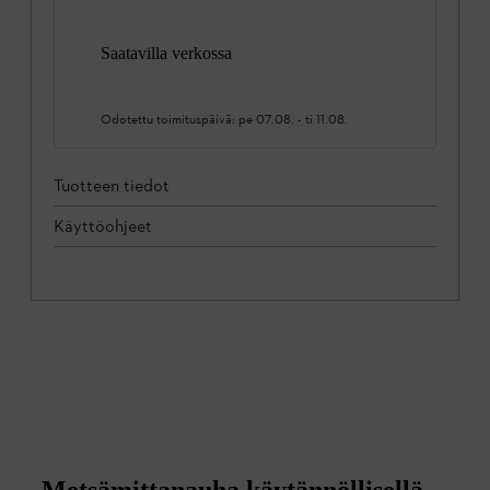
Saatavilla verkossa
Odotettu toimituspäivä:
pe 07.08.
-
ti 11.08.
Tuotteen tiedot
Käyttöohjeet
Metsämittanauha käytännöllisellä