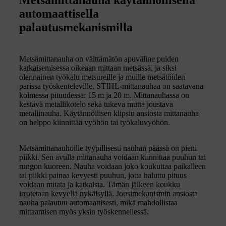
automaattisella
palautusmekanismilla
Metsämittanauha on välttämätön apuväline puiden
katkaisemisessa oikeaan mittaan metsässä, ja siksi
olennainen työkalu metsureille ja muille metsätöiden
parissa työskenteleville. STIHL-mittanauhaa on saatavana
kolmessa pituudessa: 15 m ja 20 m. Mittanauhassa on
kestävä metallikotelo sekä tukeva mutta joustava
metallinauha. Käytännöllisen klipsin ansiosta mittanauha
on helppo kiinnittää vyöhön tai työkaluvyöhön.
Metsämittanauhoille tyypillisesti nauhan päässä on pieni
piikki. Sen avulla mittanauha voidaan kiinnittää puuhun tai
rungon kuoreen. Nauha voidaan joko koukuttaa paikalleen
tai piikki painaa kevyesti puuhun, jotta haluttu pituus
voidaan mitata ja katkaista. Tämän jälkeen koukku
irrotetaan kevyellä nykäisyllä. Jousimekanismin ansiosta
nauha palautuu automaattisesti, mikä mahdollistaa
mittaamisen myös yksin työskennellessä.