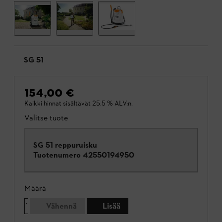
SG 51
154,00 €
Kaikki hinnat sisältävät 25.5 % ALV:n.
Valitse tuote
SG 51 reppuruisku
Tuotenumero
42550194950
Määrä
Vähennä
Lisää