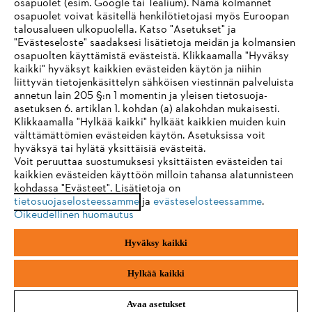
osapuolet (esim. Google tai Tealium). Nämä kolmannet
osapuolet voivat käsitellä henkilötietojasi myös Euroopan
STIHL FAQ
talousalueen ulkopuolella. Katso "Asetukset" ja
"Evästeseloste" saadaksesi lisätietoja meidän ja kolmansien
osapuolten käyttämistä evästeistä. Klikkaamalla "Hyväksy
kaikki" hyväksyt kaikkien evästeiden käytön ja niihin
IHR BROWSER WIRD NICHT
liittyvän tietojenkäsittelyn sähköisen viestinnän palveluista
Palvelut
annetun lain 205 §:n 1 momentin ja yleisen tietosuoja-
UNTERSTÜTZT
asetuksen 6. artiklan 1. kohdan (a) alakohdan mukaisesti.
Klikkaamalla "Hylkää kaikki" hylkäät kaikkien muiden kuin
välttämättömien evästeiden käytön. Asetuksissa voit
Sie nutzen einen Browser, den wir noch nicht unterstützen. Für
hyväksyä tai hylätä yksittäisiä evästeitä.
eine optimale Nutzung unserer Seite empfehlen wir Ihnen, zu
Voit peruuttaa suostumuksesi yksittäisten evästeiden tai
Yleiset ehdot
Tietosuojakäytäntö
Impressum
kaikkien evästeiden käyttöön milloin tahansa alatunnisteen
einem der folgenden Browser zu wechseln:
kohdassa "Evästeet". Lisätietoja on
tietosuojaselosteessamme
ja
evästeselosteessamme
.
Evästeet
Takuuehdot
Oikeudelliset tiedot
Oikeudellinen huomautus
Firefox
Chrome
Hyväksy kaikki
Andreas Stihl Oy
Koivupuistontie 10 B
Safari
Edge
01510 Vantaa
Hylkää kaikki
Avaa asetukset