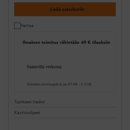
Lisää ostoskoriin
Vertaa
Ilmainen toimitus vähintään 49 € tilauksiin
Saatavilla verkossa
Odotettu toimituspäivä:
pe 07.08.
-
ti 11.08.
Tuotteen tiedot
Käyttöohjeet