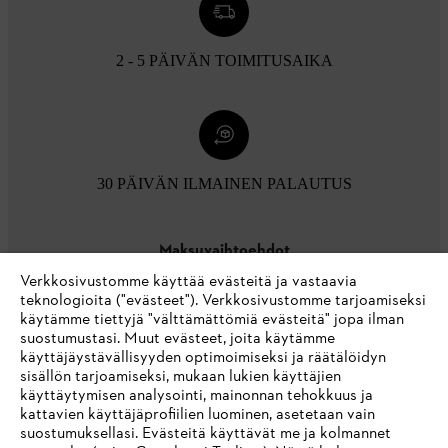
2 - 5 PÄIVÄN TOIMITUSAIKA
30 PÄIVÄN ILMAINEN PALAUTUS
Maksuvaihtoehdot
Verkkosivustomme käyttää evästeitä ja vastaavia
teknologioita ("evästeet"). Verkkosivustomme tarjoamiseksi
käytämme tiettyjä "välttämättömiä evästeitä" jopa ilman
suostumustasi. Muut evästeet, joita käytämme
käyttäjäystävällisyyden optimoimiseksi ja räätälöidyn
sisällön tarjoamiseksi, mukaan lukien käyttäjien
käyttäytymisen analysointi, mainonnan tehokkuus ja
Yritys
kattavien käyttäjäprofiilien luominen, asetetaan vain
suostumuksellasi. Evästeitä käyttävät me ja kolmannet