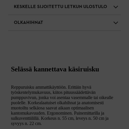
KESKELLE SIJOITETTU LETKUN ULOSTULO
OLKAHIHNAT
Selässä kannettava käsiruisku
Reppuruisku ammattikäyttöön. Erittäin hyvä
työskentelymukavuus, kiitos pituussäädettävän
pumppuvivun, jonka voi asentaa vasemmalle tai oikealle
puolelle. Korkealaatuiset olkahihnat ja anatomisesti
muotoiltu selkäosa saavat aikaan optimaalisen
kantomukavuuden. Ergonominen. Painemittarilla ja
sulkuventtiilillä. Korkeus n. 55 cm, leveys n. 50 cm ja
syvyys n. 22 cm.