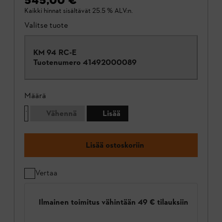
545,00 €
Kaikki hinnat sisältävät 25.5 % ALV:n.
Valitse tuote
KM 94 RC-E
Tuotenumero
41492000089
Määrä
Vähennä
Lisää
Lisää ostoskoriin
Vertaa
Ilmainen toimitus vähintään 49 € tilauksiin