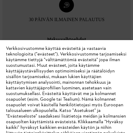
30 PÄIVÄN ILMAINEN PALAUTUS
Maksuvaihtoehdot
Verkkosivustomme käyttää evästeitä ja vastaavia
teknologioita ("evästeet"). Verkkosivustomme tarjoamiseksi
käytämme tiettyjä "välttämättömiä evästeitä" jopa ilman
suostumustasi. Muut evästeet, joita käytämme
käyttäjäystävällisyyden optimoimiseksi ja räätälöidyn
sisällön tarjoamiseksi, mukaan lukien käyttäjien
käyttäytymisen analysointi, mainonnan tehokkuus ja
Yritys
kattavien käyttäjäprofiilien luominen, asetetaan vain
suostumuksellasi. Evästeitä käyttävät me ja kolmannet
osapuolet (esim. Google tai Tealium). Nämä kolmannet
osapuolet voivat käsitellä henkilötietojasi myös Euroopan
STIHL FAQ
talousalueen ulkopuolella. Katso "Asetukset" ja
"Evästeseloste" saadaksesi lisätietoja meidän ja kolmansien
osapuolten käyttämistä evästeistä. Klikkaamalla "Hyväksy
kaikki" hyväksyt kaikkien evästeiden käytön ja niihin
IHR BROWSER WIRD NICHT