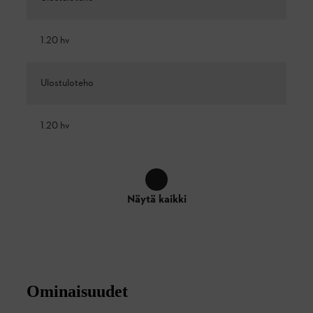
1.20 hv
Ulostuloteho
1.20 hv
Näytä kaikki
Ominaisuudet