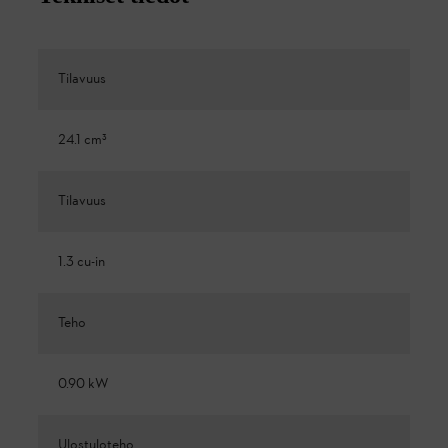
Tilavuus
24.1 cm³
Tilavuus
1.3 cu-in
Teho
0.90 kW
Ulostuloteho