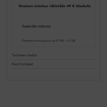
Ilmainen toimitus vähintään 49 € tilauksiin
Saatavilla verkossa
Odotettu toimituspäivä:
pe 07.08.
-
ti 11.08.
Tuotteen tiedot
Käyttöohjeet