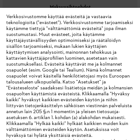
Maksuvaihtoehdot
Verkkosivustomme käyttää evästeitä ja vastaavia
teknologioita ("evästeet"). Verkkosivustomme tarjoamiseksi
käytämme tiettyjä "välttämättömiä evästeitä" jopa ilman
suostumustasi. Muut evästeet, joita käytämme
käyttäjäystävällisyyden optimoimiseksi ja räätälöidyn
sisällön tarjoamiseksi, mukaan lukien käyttäjien
käyttäytymisen analysointi, mainonnan tehokkuus ja
Yritys
kattavien käyttäjäprofiilien luominen, asetetaan vain
suostumuksellasi. Evästeitä käyttävät me ja kolmannet
osapuolet (esim. Google tai Tealium). Nämä kolmannet
osapuolet voivat käsitellä henkilötietojasi myös Euroopan
STIHL FAQ
talousalueen ulkopuolella. Katso "Asetukset" ja
"Evästeseloste" saadaksesi lisätietoja meidän ja kolmansien
osapuolten käyttämistä evästeistä. Klikkaamalla "Hyväksy
kaikki" hyväksyt kaikkien evästeiden käytön ja niihin
IHR BROWSER WIRD NICHT
liittyvän tietojenkäsittelyn sähköisen viestinnän palveluista
Palvelut
annetun lain 205 §:n 1 momentin ja yleisen tietosuoja-
UNTERSTÜTZT
asetuksen 6. artiklan 1. kohdan (a) alakohdan mukaisesti.
Klikkaamalla "Hylkää kaikki" hylkäät kaikkien muiden kuin
välttämättömien evästeiden käytön. Asetuksissa voit
Sie nutzen einen Browser, den wir noch nicht unterstützen. Für
hyväksyä tai hylätä yksittäisiä evästeitä.