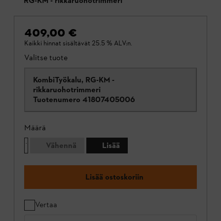
RG-KM - rikkaruohotrimmeri
409,00 €
Kaikki hinnat sisältävät 25.5 % ALV:n.
Valitse tuote
KombiTyökalu, RG-KM -
rikkaruohotrimmeri
Tuotenumero
41807405006
Määrä
Vähennä
Lisää
Lisää ostoskoriin
Vertaa