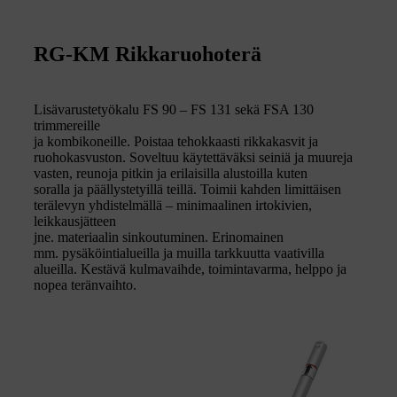
RG-KM Rikkaruohoterä
Lisävarustetyökalu FS 90 – FS 131 sekä FSA 130
trimmereille
ja kombikoneille. Poistaa tehokkaasti rikkakasvit ja
ruohokasvuston. Soveltuu käytettäväksi seiniä ja muureja
vasten, reunoja pitkin ja erilaisilla alustoilla kuten
soralla ja päällystetyillä teillä. Toimii kahden limittäisen
terälevyn yhdistelmällä – minimaalinen irtokivien,
leikkausjätteen
jne. materiaalin sinkoutuminen. Erinomainen
mm. pysäköintialueilla ja muilla tarkkuutta vaativilla
alueilla. Kestävä kulmavaihde, toimintavarma, helppo ja
nopea teränvaihto.