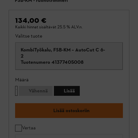
FSB-KM - ruohotrimmeri
134,00 €
Kaikki hinnat sisältävät 25.5 % ALV:n.
Valitse tuote
KombiTyökalu, FSB-KM – AutoCut C 6-
2
Tuotenumero
41377405008
Määrä
Vähennä
Lisää
Lisää ostoskoriin
Vertaa