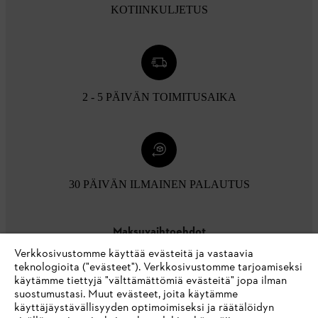
KOTIINKULJETUS
2 - 5 PÄIVÄN TOIMITUSAIKA
30 PÄIVÄN ILMAINEN PALAUTUS
Maksuvaihtoehdot
Verkkosivustomme käyttää evästeitä ja vastaavia
teknologioita ("evästeet"). Verkkosivustomme tarjoamiseksi
käytämme tiettyjä "välttämättömiä evästeitä" jopa ilman
suostumustasi. Muut evästeet, joita käytämme
käyttäjäystävällisyyden optimoimiseksi ja räätälöidyn