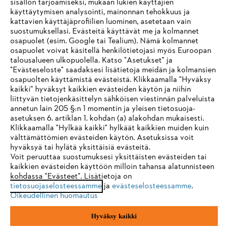
sisällön tarjoamiseksi, mukaan lukien käyttäjien
käyttäytymisen analysointi, mainonnan tehokkuus ja
Yritys
kattavien käyttäjäprofiilien luominen, asetetaan vain
suostumuksellasi. Evästeitä käyttävät me ja kolmannet
osapuolet (esim. Google tai Tealium). Nämä kolmannet
osapuolet voivat käsitellä henkilötietojasi myös Euroopan
STIHL FAQ
talousalueen ulkopuolella. Katso "Asetukset" ja
"Evästeseloste" saadaksesi lisätietoja meidän ja kolmansien
osapuolten käyttämistä evästeistä. Klikkaamalla "Hyväksy
kaikki" hyväksyt kaikkien evästeiden käytön ja niihin
IHR BROWSER WIRD NICHT
liittyvän tietojenkäsittelyn sähköisen viestinnän palveluista
Palvelut
annetun lain 205 §:n 1 momentin ja yleisen tietosuoja-
UNTERSTÜTZT
asetuksen 6. artiklan 1. kohdan (a) alakohdan mukaisesti.
Klikkaamalla "Hylkää kaikki" hylkäät kaikkien muiden kuin
välttämättömien evästeiden käytön. Asetuksissa voit
Sie nutzen einen Browser, den wir noch nicht unterstützen. Für
hyväksyä tai hylätä yksittäisiä evästeitä.
eine optimale Nutzung unserer Seite empfehlen wir Ihnen, zu
Voit peruuttaa suostumuksesi yksittäisten evästeiden tai
Yleiset ehdot
Tietosuojakäytäntö
Impressum
kaikkien evästeiden käyttöön milloin tahansa alatunnisteen
einem der folgenden Browser zu wechseln:
kohdassa "Evästeet". Lisätietoja on
tietosuojaselosteessamme
ja
evästeselosteessamme
.
Evästeet
Takuuehdot
Oikeudelliset tiedot
Oikeudellinen huomautus
Firefox
Chrome
Hyväksy kaikki
Andreas Stihl Oy
Koivupuistontie 10 B