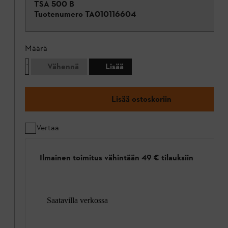
TSA 500 B
Tuotenumero
TA010116604
Määrä
Vähennä
Lisää
Lisää ostoskoriin
Vertaa
Ilmainen toimitus vähintään 49 € tilauksiin
Saatavilla verkossa