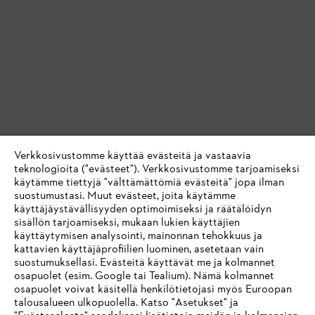
Verkkosivustomme käyttää evästeitä ja vastaavia
teknologioita ("evästeet"). Verkkosivustomme tarjoamiseksi
käytämme tiettyjä "välttämättömiä evästeitä" jopa ilman
suostumustasi. Muut evästeet, joita käytämme
käyttäjäystävällisyyden optimoimiseksi ja räätälöidyn
sisällön tarjoamiseksi, mukaan lukien käyttäjien
käyttäytymisen analysointi, mainonnan tehokkuus ja
kattavien käyttäjäprofiilien luominen, asetetaan vain
suostumuksellasi. Evästeitä käyttävät me ja kolmannet
osapuolet (esim. Google tai Tealium). Nämä kolmannet
osapuolet voivat käsitellä henkilötietojasi myös Euroopan
talousalueen ulkopuolella. Katso "Asetukset" ja