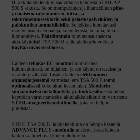
B -akkulaikkaleikkuri saa virtansa kahdesta STIHL AP
500 S -akusta. Se on monipuolinen ja ihanteellinen
piha-
ja maisemarakentamisen, infra- ja
talonrakennussektorin sekä pelastuspalveluiden ja
palokuntien ammattilaisille
. Se leikkaa luotettavasti
monenlaisia materiaaleja, kuten terästä, betonia, tiiltä ja
luonnonkiveä.
Päästöttömän
toimintansa ansiosta
akkukäyttöistä TSA 500 B -laikkaleikkuria voidaan
käyttää myös sisätiloissa
.
Laitteen
tehokas EC-moottori
toimii lähes
kulumattomasti, on hiljainen, ja sen käynti on tasaista ja
värähtely vähäistä. Lisäksi laitteen
elektroninen
ohjausjärjestelmä
varmistaa, että TSA 500 B toimii
optimaalisesti
koko akun keston ajan.
Moottorin
suojaamiseksi metallipölyltä ja -hiukkasilta
sekä pitkän
käyttöiän varmistamiseksi akkulaikkaleikkuri on varustettu
STIHL-magneettisuodattimella
, joka on helppo
puhdistaa.
STIHL TSA 500 B -laikkaleikkuria on helppo käsitellä
ADVANCE PLUS -moduulin
ansiosta, jossa laitteen
kaikki säätimet ovat käden ulottuvilla.