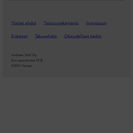
Yleiset ehdot
Tietosuojakäytäntö
Impressum
Evästeet
Takuuehdot
Oikeudelliset tiedot
Andreas Stihl Oy
Koivupuistontie 10 B
01510 Vantaa