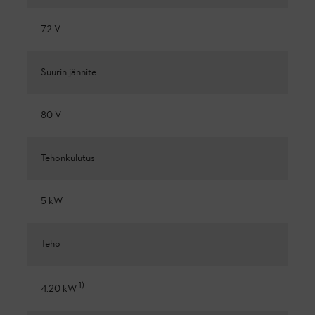
72 V
Suurin jännite
80 V
Tehonkulutus
5 kW
Teho
1
)
4.20 kW