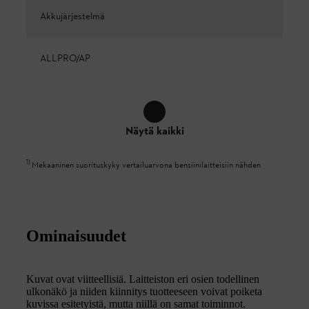
Akkujärjestelmä
ALLPRO/AP
Näytä kaikki
1
)
Mekaaninen suorituskyky vertailuarvona bensiinilaitteisiin nähden
Ominaisuudet
Kuvat ovat viitteellisiä. Laitteiston eri osien todellinen
ulkonäkö ja niiden kiinnitys tuotteeseen voivat poiketa
kuvissa esitetyistä, mutta niillä on samat toiminnot.