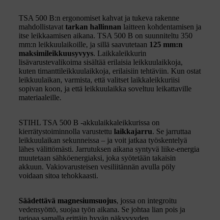
TSA 500 B:n ergonomiset kahvat ja tukeva rakenne
mahdollistavat
tarkan hallinnan
laitteen kohdentamisen ja
itse leikkaamisen aikana. TSA 500 B on suunniteltu 350
mm:n leikkuulaikoille, ja sillä saavutetaan
125 mm:n
maksimileikkuusyvyys
. Laikkaleikkurin
lisävarustevalikoima sisältää erilaisia leikkuulaikkoja,
kuten timanttileikkuulaikkoja, erilaisiin tehtäviin. Kun ostat
leikkuulaikan, varmista, että valitset laikkaleikkuriisi
sopivan koon, ja että leikkuulaikka soveltuu leikattaville
materiaaleille.
STIHL TSA 500 B -akkulaikkaleikkurissa on
kierrätystoiminnolla varustettu
laikkajarru
. Se jarruttaa
leikkuulaikan sekunneissa – ja voit jatkaa työskentelyä
lähes välittömästi. Jarrutuksen aikana syntyvä liike-energia
muutetaan sähköenergiaksi, joka syötetään takaisin
akkuun. Vakiovarusteisen vesiliitännän avulla pöly
voidaan sitoa tehokkaasti.
Säädettävä magnesiumsuojus
, jossa on integroitu
vedensyöttö, suojaa työn aikana. Se johtaa lian pois ja
tarjoaa samalla erittäin hyvän näkyvyyden