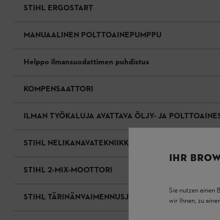
STIHL ERGOSTART
MANUAALINEN POLTTOAINEPUMPPU
Helppo ilmansuodattimen puhdistus
KOMPENSAATTORI
ILMAN TYÖKALUJA AVATTAVA ÖLJY- JA POLTTOAINE
STIHL NELIKANAVATEKNIIKKA
IHR BROW
STIHL 2-MIX-MOOTTORI
Sie nutzen einen 
STIHL TÄRINÄNVAIMENNUSJÄRJESTELMÄ
wir Ihnen, zu ein