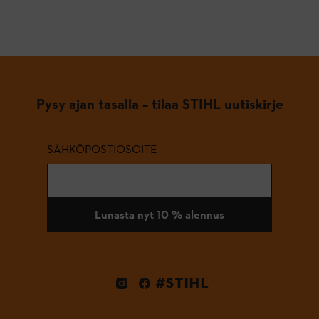
Pysy ajan tasalla – tilaa STIHL uutiskirje
SÄHKÖPOSTIOSOITE
Lunasta nyt 10 % alennus
#STIHL