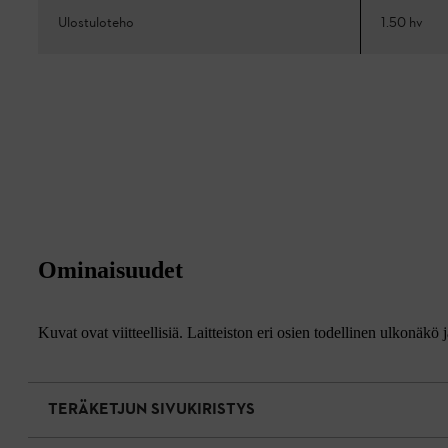
Ulostuloteho
1.50 hv
Ominaisuudet
Kuvat ovat viitteellisiä. Laitteiston eri osien todellinen ulkonäkö 
TERÄKETJUN SIVUKIRISTYS