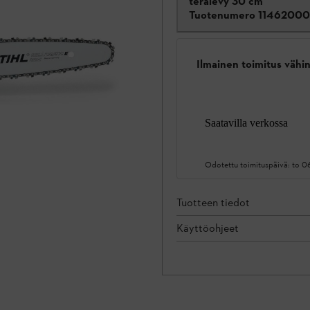
terälevy 30 cm
Tuotenumero
1146200
Ilmainen toimitus vähin
Saatavilla verkossa
Odotettu toimituspäivä:
to 0
Tuotteen tiedot
Käyttöohjeet