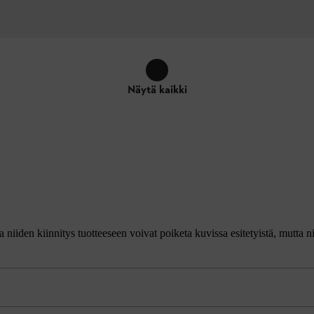
Näytä kaikki
ja niiden kiinnitys tuotteeseen voivat poiketa kuvissa esitetyistä, mutta n