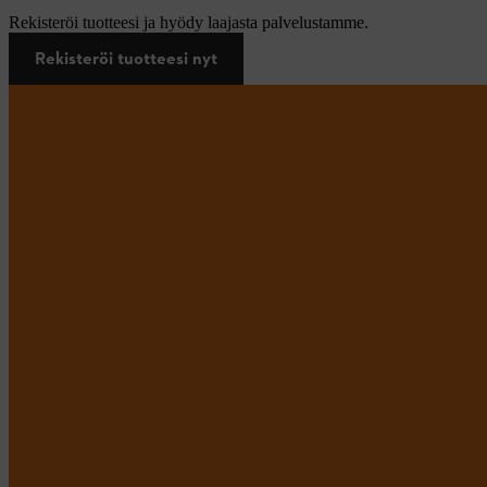
Rekisteröi tuotteesi ja hyödy laajasta palvelustamme.
Rekisteröi tuotteesi nyt