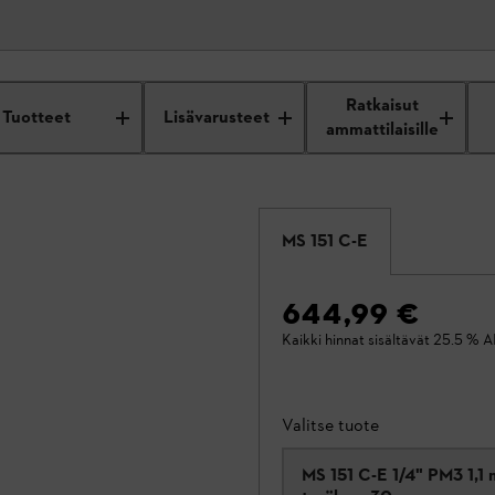
Ratkaisut
Tuotteet
Lisävarusteet
ammattilaisille
MS 151 C-E
644,99 €
Kaikki hinnat sisältävät 25.5 % A
Valitse tuote
MS 151 C-E 1/4" PM3 1,1