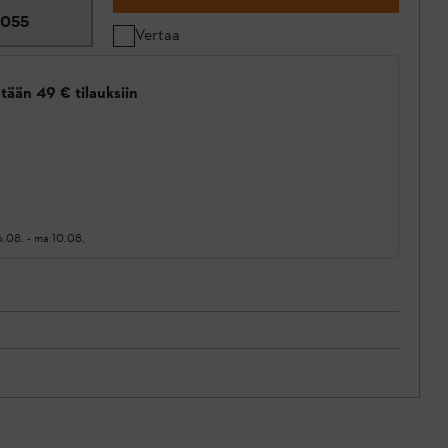
0055
Vertaa
tään 49 € tilauksiin
6.08.
-
ma 10.08.