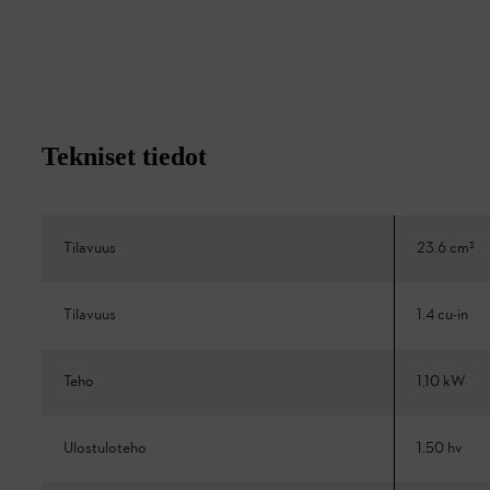
Tekniset tiedot
Tilavuus
23.6 cm³
Tilavuus
1.4 cu-in
Teho
1.10 kW
Ulostuloteho
1.50 hv