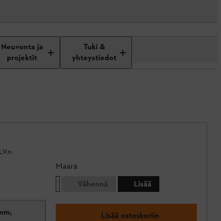
Neuvonta ja
Tuki &
projektit
yhteystiedot
LV:n.
Määrä
Vähennä
Lisää
 mm,
Lisää ostoskoriin