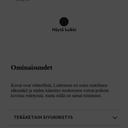
Näytä kaikki
Ominaisuudet
Kuvat ovat viitteellisiä. Laitteiston eri osien todellinen
ulkonäkö ja niiden kiinnitys tuotteeseen voivat poiketa
kuvissa esitetyistä, mutta niillä on samat toiminnot.
TERÄKETJUN SIVUKIRISTYS