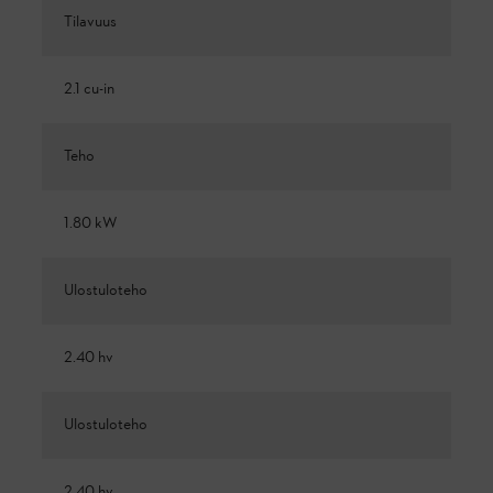
Tilavuus
2.1 cu-in
Teho
1.80 kW
Ulostuloteho
2.40 hv
Ulostuloteho
2.40 hv