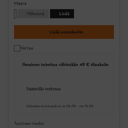
Määrä
Vähennä
Lisää
Lisää ostoskoriin
Vertaa
Ilmainen toimitus vähintään 49 € tilauksiin
Saatavilla verkossa
Odotettu toimituspäivä:
to 06.08.
-
ma 10.08.
Tuotteen tiedot