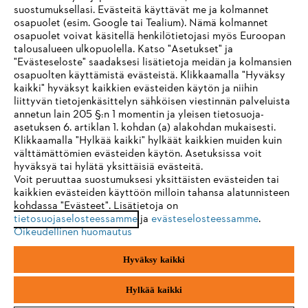
suostumuksellasi. Evästeitä käyttävät me ja kolmannet
osapuolet (esim. Google tai Tealium). Nämä kolmannet
osapuolet voivat käsitellä henkilötietojasi myös Euroopan
STIHL FAQ
talousalueen ulkopuolella. Katso "Asetukset" ja
"Evästeseloste" saadaksesi lisätietoja meidän ja kolmansien
osapuolten käyttämistä evästeistä. Klikkaamalla "Hyväksy
kaikki" hyväksyt kaikkien evästeiden käytön ja niihin
IHR BROWSER WIRD NICHT
liittyvän tietojenkäsittelyn sähköisen viestinnän palveluista
Palvelut
annetun lain 205 §:n 1 momentin ja yleisen tietosuoja-
UNTERSTÜTZT
asetuksen 6. artiklan 1. kohdan (a) alakohdan mukaisesti.
Klikkaamalla "Hylkää kaikki" hylkäät kaikkien muiden kuin
välttämättömien evästeiden käytön. Asetuksissa voit
Sie nutzen einen Browser, den wir noch nicht unterstützen. Für
hyväksyä tai hylätä yksittäisiä evästeitä.
eine optimale Nutzung unserer Seite empfehlen wir Ihnen, zu
Voit peruuttaa suostumuksesi yksittäisten evästeiden tai
Yleiset ehdot
Tietosuojakäytäntö
Impressum
kaikkien evästeiden käyttöön milloin tahansa alatunnisteen
einem der folgenden Browser zu wechseln:
kohdassa "Evästeet". Lisätietoja on
Evästeet
Takuuehdot
Oikeudelliset tiedot
tietosuojaselosteessamme
ja
evästeselosteessamme
.
Oikeudellinen huomautus
Firefox
Chrome
Hyväksy kaikki
Andreas Stihl Oy
Koivupuistontie 10 B
Safari
Edge
01510 Vantaa
Hylkää kaikki