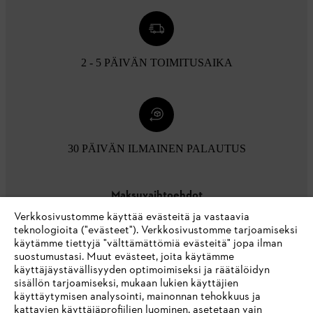
2 - 5 PÄIVÄN TOIMITUSAIKA
30 PÄIVÄN ILMAINEN PALAUTUS
Maksuvaihtoehdot
Verkkosivustomme käyttää evästeitä ja vastaavia
teknologioita ("evästeet"). Verkkosivustomme tarjoamiseksi
käytämme tiettyjä "välttämättömiä evästeitä" jopa ilman
suostumustasi. Muut evästeet, joita käytämme
käyttäjäystävällisyyden optimoimiseksi ja räätälöidyn
sisällön tarjoamiseksi, mukaan lukien käyttäjien
käyttäytymisen analysointi, mainonnan tehokkuus ja
Yritys
kattavien käyttäjäprofiilien luominen, asetetaan vain