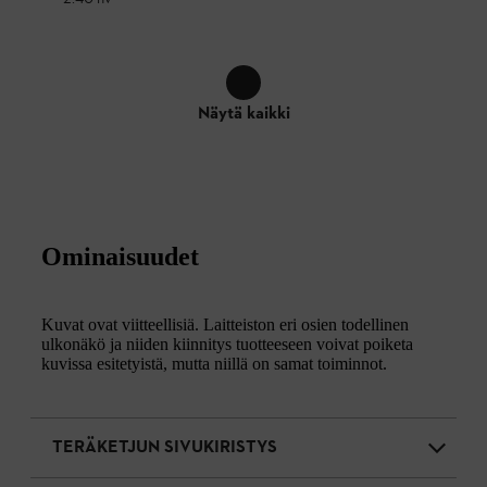
Näytä kaikki
Ominaisuudet
Kuvat ovat viitteellisiä. Laitteiston eri osien todellinen
ulkonäkö ja niiden kiinnitys tuotteeseen voivat poiketa
kuvissa esitetyistä, mutta niillä on samat toiminnot.
TERÄKETJUN SIVUKIRISTYS