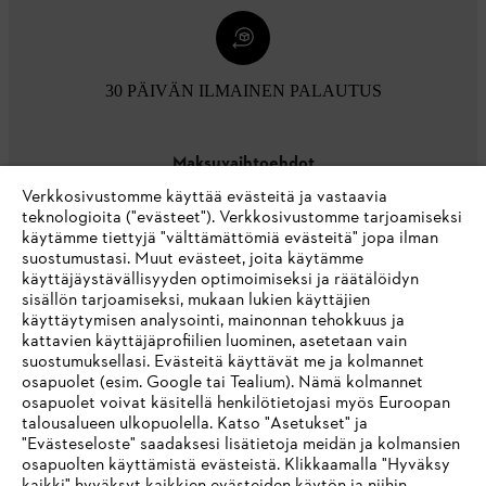
30 PÄIVÄN ILMAINEN PALAUTUS
Maksuvaihtoehdot
Verkkosivustomme käyttää evästeitä ja vastaavia
teknologioita ("evästeet"). Verkkosivustomme tarjoamiseksi
käytämme tiettyjä "välttämättömiä evästeitä" jopa ilman
suostumustasi. Muut evästeet, joita käytämme
käyttäjäystävällisyyden optimoimiseksi ja räätälöidyn
sisällön tarjoamiseksi, mukaan lukien käyttäjien
käyttäytymisen analysointi, mainonnan tehokkuus ja
Yritys
kattavien käyttäjäprofiilien luominen, asetetaan vain
suostumuksellasi. Evästeitä käyttävät me ja kolmannet
osapuolet (esim. Google tai Tealium). Nämä kolmannet
osapuolet voivat käsitellä henkilötietojasi myös Euroopan
STIHL FAQ
talousalueen ulkopuolella. Katso "Asetukset" ja
"Evästeseloste" saadaksesi lisätietoja meidän ja kolmansien
osapuolten käyttämistä evästeistä. Klikkaamalla "Hyväksy