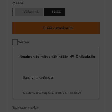
Määrä
Vähennä
Lisää
Lisää ostoskoriin
Vertaa
Ilmainen toimitus vähintään 49 € tilauksiin
Saatavilla verkossa
Odotettu toimituspäivä:
to 06.08.
-
ma 10.08.
Tuotteen tiedot