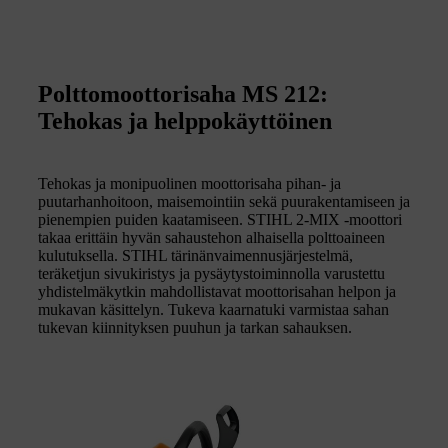
Polttomoottorisaha MS 212:
Tehokas ja helppokäyttöinen
Tehokas ja monipuolinen moottorisaha pihan- ja
puutarhanhoitoon, maisemointiin sekä puurakentamiseen ja
pienempien puiden kaatamiseen. STIHL 2-MIX -moottori
takaa erittäin hyvän sahaustehon alhaisella polttoaineen
kulutuksella. STIHL tärinänvaimennusjärjestelmä,
teräketjun sivukiristys ja pysäytystoiminnolla varustettu
yhdistelmäkytkin mahdollistavat moottorisahan helpon ja
mukavan käsittelyn. Tukeva kaarnatuki varmistaa sahan
tukevan kiinnityksen puuhun ja tarkan sahauksen.