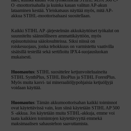
O -moottorisahalla ja kuinka kauan valitun AP-akun
lataaminen kestää. Yleiskatsaus näyttää myös, mitä AP-
akkua STIHL-moottorisahaasi suositellaan.
Kaikki STIHL AP -järjestelmän akkukäyttöiset työkalut on
suunniteltu säännölliseen ammattikäyttöön, myös
epäsuotuisissa sääolosuhteissa. Siksi niissä on
roiskesuojaus, jonka tehokkuus on varmistettu vaativilla
sisäisillä testeillä sekä sertifioitu IPX4-suojausluokan
mukaisesti.
Huomautus
: STIHL suosittelee ketjunvoiteluaineita
STIHL SynthPlus, STIHL BioPlus ja STIHL ForestPlus.
Myös muita kasvi- tai mineraaliöljypohjaisia ketjuöljyjä
voidaan käyttää.
Huomautus
: Tämän akkumoottorisahan kaikki toiminnot
ovat käytettävissä vain, kun siinä käytetään STIHL AP 500
S -akkua. Jos käytetään muita STIHL-akkuja, emme voi
taata kaikkien toimintojen käytettävyyttä emmekä
maksimaalisen sahaustehon saavuttamista.