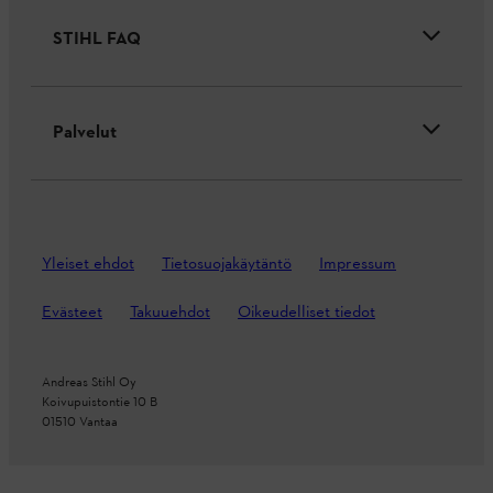
STIHL FAQ
Palvelut
Yleiset ehdot
Tietosuojakäytäntö
Impressum
Evästeet
Takuuehdot
Oikeudelliset tiedot
Andreas Stihl Oy
Koivupuistontie 10 B
01510 Vantaa