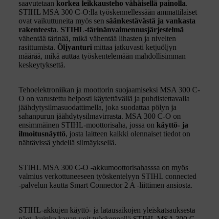
saavutetaan
korkea leikkausteho vähäisellä painolla
.
STIHL MSA 300 C-O:lla työskennellessään ammattilaiset
ovat vaikuttuneita myös sen
säänkestävästä ja vankasta
rakenteesta
.
STIHL-tärinänvaimennusjärjestelmä
vähentää tärinää, mikä vähentää lihasten ja nivelten
rasittumista.
Öljyanturi
mittaa jatkuvasti ketjuöljyn
määrää, mikä auttaa työskentelemään mahdollisimman
keskeytyksettä.
Tehoelektroniikan ja moottorin suojaamiseksi MSA 300 C-
O on varustettu helposti käytettävällä ja puhdistettavalla
jäähdytysilmasuodattimella, joka suodattaa pölyn ja
sahanpurun jäähdytysilmavirrasta. MSA 300 C-O on
ensimmäinen STIHL-moottorisaha, jossa on
käyttö- ja
ilmoitusnäyttö
, josta laitteen kaikki olennaiset tiedot on
nähtävissä yhdellä silmäyksellä.
STIHL MSA 300 C-O -akkumoottorisahasssa on myös
valmius verkottuneeseen työskentelyyn STIHL connected
-palvelun kautta Smart Connector 2 A -liittimen ansiosta.
STIHL-akkujen käyttö- ja latausaikojen yleiskatsauksesta
näet, kuinka kauan voit työskennellä STIHL MSA 300 C-