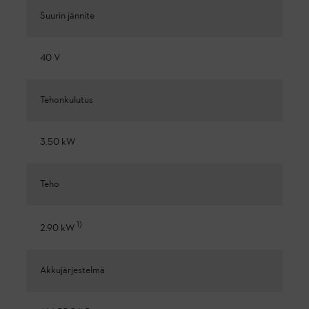
Suurin jännite
40 V
Tehonkulutus
3.50 kW
Teho
1
)
2.90 kW
Akkujärjestelmä