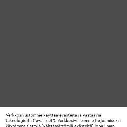
Verkkosivustomme käyttää evästeitä ja vastaavia
teknologioita ("evästeet"). Verkkosivustomme tarjoamiseksi
käytämme tiettyjä "välttämättömiä evästeitä" jopa ilman