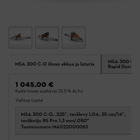
MSA 300 C-O 
MSA 300 C-O ilman akkua ja laturia
Rapid Duro Re
1 045,00 €
Kaikki hinnat sisältävät 25.5 % ALV:n.
Valitse tuote
MSA 300 C-O, .325”, terälevy L04, 35 cm/14”,
teräketju RS Pro 1,3 mm/.050"
Tuotenumero
MA022000083