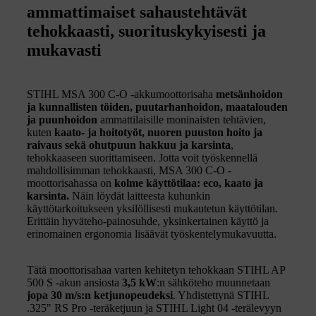
ammattimaiset sahaustehtävät
tehokkaasti, suorituskykyisesti ja
mukavasti
STIHL MSA 300 C-O -akkumoottorisaha
metsänhoidon
ja kunnallisten töiden, puutarhanhoidon, maatalouden
ja puunhoidon
ammattilaisille moninaisten tehtävien,
kuten
kaato- ja hoitotyöt, nuoren puuston hoito ja
raivaus sekä ohutpuun hakkuu ja karsinta
,
tehokkaaseen suorittamiseen. Jotta voit työskennellä
mahdollisimman tehokkaasti, MSA 300 C-O -
moottorisahassa on
kolme käyttötilaa: eco, kaato ja
karsinta.
Näin löydät laitteesta kuhunkin
käyttötarkoitukseen yksilöllisesti mukautetun käyttötilan.
Erittäin hyväteho-painosuhde, yksinkertainen käyttö ja
erinomainen ergonomia lisäävät työskentelymukavuutta.
Tätä moottorisahaa varten kehitetyn tehokkaan STIHL AP
500 S -akun ansiosta
3,5 kW
:n sähköteho muunnetaan
jopa 30 m/s:n ketjunopeudeksi
. Yhdistettynä STIHL
.325" RS Pro -teräketjuun ja STIHL Light 04 -terälevyyn