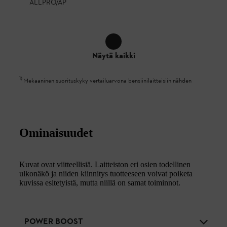
ALLPRO/AP
Näytä kaikki
1
)
Mekaaninen suorituskyky vertailuarvona bensiinilaitteisiin nähden
Ominaisuudet
Kuvat ovat viitteellisiä. Laitteiston eri osien todellinen
ulkonäkö ja niiden kiinnitys tuotteeseen voivat poiketa
kuvissa esitetyistä, mutta niillä on samat toiminnot.
POWER BOOST