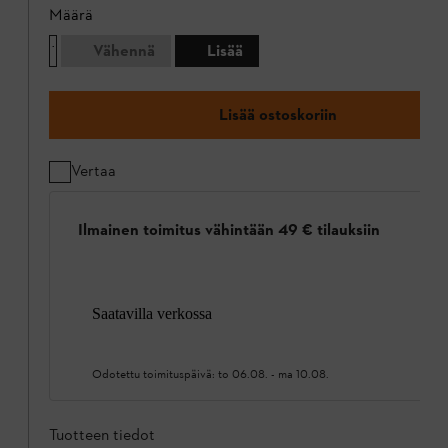
Määrä
Vähennä
Lisää
Lisää ostoskoriin
Vertaa
Ilmainen toimitus vähintään 49 € tilauksiin
Saatavilla verkossa
Odotettu toimituspäivä:
to 06.08.
-
ma 10.08.
Tuotteen tiedot