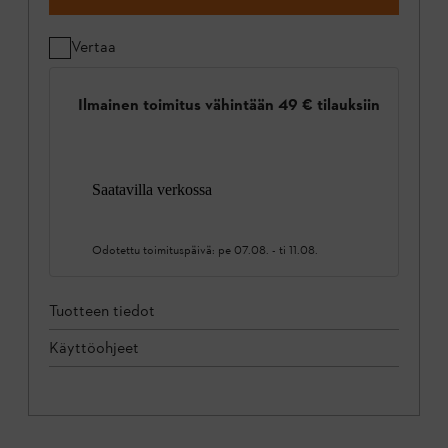
Vertaa
Ilmainen toimitus vähintään 49 € tilauksiin
Saatavilla verkossa
Odotettu toimituspäivä:
pe 07.08.
-
ti 11.08.
Tuotteen tiedot
Käyttöohjeet