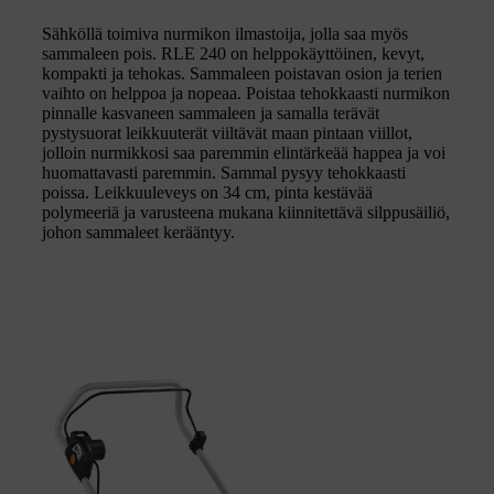
Sähköllä toimiva nurmikon ilmastoija, jolla saa myös
sammaleen pois. RLE 240 on helppokäyttöinen, kevyt,
kompakti ja tehokas. Sammaleen poistavan osion ja terien
vaihto on helppoa ja nopeaa. Poistaa tehokkaasti nurmikon
pinnalle kasvaneen sammaleen ja samalla terävät
pystysuorat leikkuuterät viiltävät maan pintaan viillot,
jolloin nurmikkosi saa paremmin elintärkeää happea ja voi
huomattavasti paremmin. Sammal pysyy tehokkaasti
poissa. Leikkuuleveys on 34 cm, pinta kestävää
polymeeriä ja varusteena mukana kiinnitettävä silppusäiliö,
johon sammaleet kerääntyy.