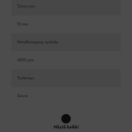
Työsyvyys
15 mm
Nimellisnopeus, työkalu
4100 rpm
Työleveys
34 cm
Näytä kaikki