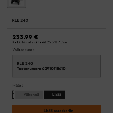
RLE 240
233,99 €
Kaikki hinnat sisältävät 25.5 % ALV:n.
Valitse tuote
RLE 240
Tuotenumero
62910115610
Määrä
Vähennä
Lisää
Lisää ostoskoriin