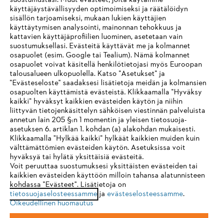
suostumustasi. Muut evästeet, joita käytämme
käyttäjäystävällisyyden optimoimiseksi ja räätälöidyn
sisällön tarjoamiseksi, mukaan lukien käyttäjien
käyttäytymisen analysointi, mainonnan tehokkuus ja
Yritys
kattavien käyttäjäprofiilien luominen, asetetaan vain
suostumuksellasi. Evästeitä käyttävät me ja kolmannet
osapuolet (esim. Google tai Tealium). Nämä kolmannet
osapuolet voivat käsitellä henkilötietojasi myös Euroopan
STIHL FAQ
talousalueen ulkopuolella. Katso "Asetukset" ja
"Evästeseloste" saadaksesi lisätietoja meidän ja kolmansien
osapuolten käyttämistä evästeistä. Klikkaamalla "Hyväksy
kaikki" hyväksyt kaikkien evästeiden käytön ja niihin
IHR BROWSER WIRD NICHT
liittyvän tietojenkäsittelyn sähköisen viestinnän palveluista
Palvelut
annetun lain 205 §:n 1 momentin ja yleisen tietosuoja-
UNTERSTÜTZT
asetuksen 6. artiklan 1. kohdan (a) alakohdan mukaisesti.
Klikkaamalla "Hylkää kaikki" hylkäät kaikkien muiden kuin
välttämättömien evästeiden käytön. Asetuksissa voit
Sie nutzen einen Browser, den wir noch nicht unterstützen. Für
hyväksyä tai hylätä yksittäisiä evästeitä.
eine optimale Nutzung unserer Seite empfehlen wir Ihnen, zu
Voit peruuttaa suostumuksesi yksittäisten evästeiden tai
Yleiset ehdot
Tietosuojakäytäntö
Impressum
kaikkien evästeiden käyttöön milloin tahansa alatunnisteen
einem der folgenden Browser zu wechseln:
kohdassa "Evästeet". Lisätietoja on
tietosuojaselosteessamme
ja
evästeselosteessamme
.
Evästeet
Takuuehdot
Oikeudelliset tiedot
Oikeudellinen huomautus
Firefox
Chrome