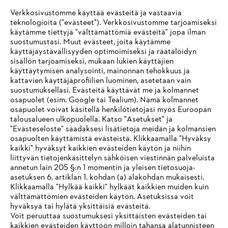
Verkkosivustomme käyttää evästeitä ja vastaavia
teknologioita ("evästeet"). Verkkosivustomme tarjoamiseksi
käytämme tiettyjä "välttämättömiä evästeitä" jopa ilman
suostumustasi. Muut evästeet, joita käytämme
käyttäjäystävällisyyden optimoimiseksi ja räätälöidyn
sisällön tarjoamiseksi, mukaan lukien käyttäjien
käyttäytymisen analysointi, mainonnan tehokkuus ja
Yritys
kattavien käyttäjäprofiilien luominen, asetetaan vain
suostumuksellasi. Evästeitä käyttävät me ja kolmannet
osapuolet (esim. Google tai Tealium). Nämä kolmannet
osapuolet voivat käsitellä henkilötietojasi myös Euroopan
STIHL FAQ
talousalueen ulkopuolella. Katso "Asetukset" ja
"Evästeseloste" saadaksesi lisätietoja meidän ja kolmansien
osapuolten käyttämistä evästeistä. Klikkaamalla "Hyväksy
kaikki" hyväksyt kaikkien evästeiden käytön ja niihin
IHR BROWSER WIRD NICHT
liittyvän tietojenkäsittelyn sähköisen viestinnän palveluista
Palvelut
annetun lain 205 §:n 1 momentin ja yleisen tietosuoja-
UNTERSTÜTZT
asetuksen 6. artiklan 1. kohdan (a) alakohdan mukaisesti.
Klikkaamalla "Hylkää kaikki" hylkäät kaikkien muiden kuin
välttämättömien evästeiden käytön. Asetuksissa voit
Sie nutzen einen Browser, den wir noch nicht unterstützen. Für
hyväksyä tai hylätä yksittäisiä evästeitä.
eine optimale Nutzung unserer Seite empfehlen wir Ihnen, zu
Voit peruuttaa suostumuksesi yksittäisten evästeiden tai
Yleiset ehdot
Tietosuojakäytäntö
Impressum
kaikkien evästeiden käyttöön milloin tahansa alatunnisteen
einem der folgenden Browser zu wechseln: