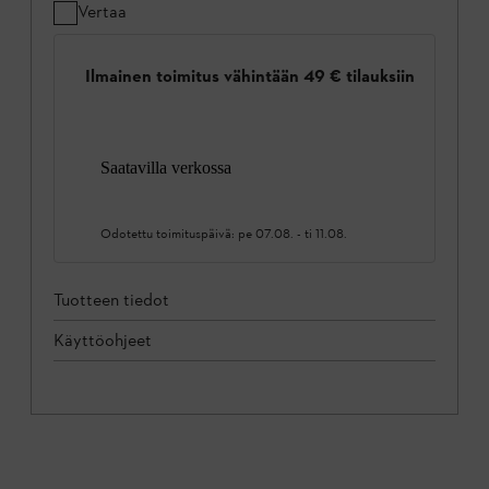
Vertaa
Ilmainen toimitus vähintään 49 € tilauksiin
Saatavilla verkossa
Odotettu toimituspäivä:
pe 07.08.
-
ti 11.08.
Tuotteen tiedot
Käyttöohjeet