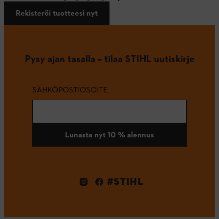
Rekisteröi tuotteesi nyt
Pysy ajan tasalla – tilaa STIHL uutiskirje
SÄHKÖPOSTIOSOITE
Lunasta nyt 10 % alennus
#STIHL