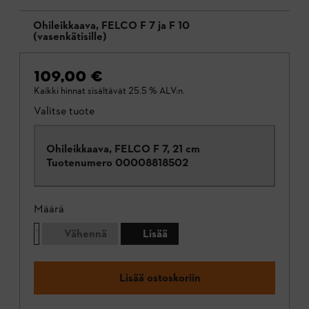
Ohileikkaava, FELCO F 7 ja F 10
(vasenkätisille)
109,00 €
Kaikki hinnat sisältävät 25.5 % ALV:n.
Valitse tuote
Ohileikkaava, FELCO F 7, 21 cm
Tuotenumero
00008818502
Määrä
Vähennä
Lisää
Lisää ostoskoriin