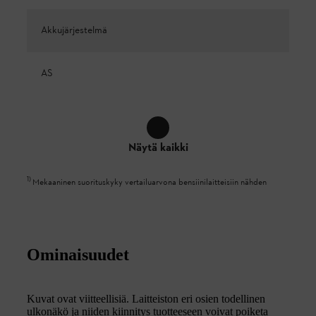
Akkujärjestelmä
AS
Näytä kaikki
1
)
Mekaaninen suorituskyky vertailuarvona bensiinilaitteisiin nähden
Ominaisuudet
Kuvat ovat viitteellisiä. Laitteiston eri osien todellinen
ulkonäkö ja niiden kiinnitys tuotteeseen voivat poiketa