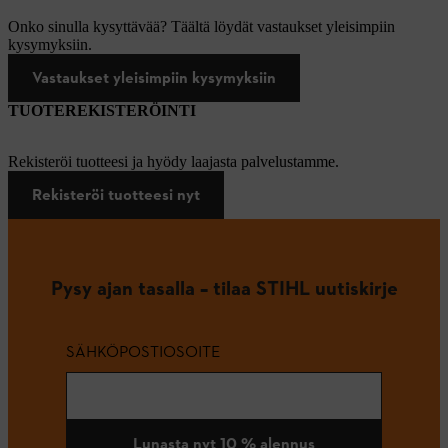
Onko sinulla kysyttävää? Täältä löydät vastaukset yleisimpiin
kysymyksiin.
Vastaukset yleisimpiin kysymyksiin
TUOTEREKISTERÖINTI
Rekisteröi tuotteesi ja hyödy laajasta palvelustamme.
Rekisteröi tuotteesi nyt
Pysy ajan tasalla – tilaa STIHL uutiskirje
SÄHKÖPOSTIOSOITE
Lunasta nyt 10 % alennus