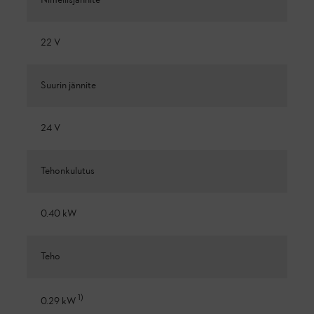
Nimellisjännite
22 V
Suurin jännite
24 V
Tehonkulutus
0.40 kW
Teho
1
)
0.29 kW