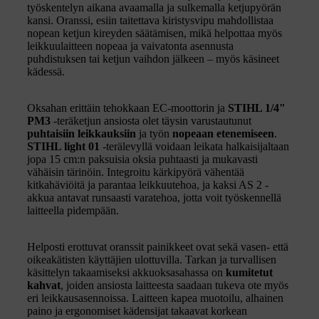
työskentelyn aikana avaamalla ja sulkemalla ketjupyörän
kansi. Oranssi, esiin taitettava kiristysvipu mahdollistaa
nopean ketjun kireyden säätämisen, mikä helpottaa myös
leikkuulaitteen nopeaa ja vaivatonta asennusta
puhdistuksen tai ketjun vaihdon jälkeen – myös käsineet
kädessä.
Oksahan erittäin tehokkaan EC-moottorin ja
STIHL 1/4"
PM3
-teräketjun ansiosta olet täysin varustautunut
puhtaisiin leikkauksiin
ja työn
nopeaan etenemiseen
.
STIHL light 01
-terälevyllä voidaan leikata halkaisijaltaan
jopa 15 cm:n paksuisia oksia puhtaasti ja mukavasti
vähäisin tärinöin. Integroitu kärkipyörä vähentää
kitkahäviöitä ja parantaa leikkuutehoa, ja kaksi AS 2 -
akkua antavat runsaasti varatehoa, jotta voit työskennellä
laitteella pidempään.
Helposti erottuvat oranssit painikkeet ovat sekä vasen- että
oikeakätisten käyttäjien ulottuvilla. Tarkan ja turvallisen
käsittelyn takaamiseksi akkuoksasahassa on
kumitetut
kahvat
, joiden ansiosta laitteesta saadaan tukeva ote myös
eri leikkausasennoissa. Laitteen kapea muotoilu, alhainen
paino ja ergonomiset kädensijat takaavat korkean