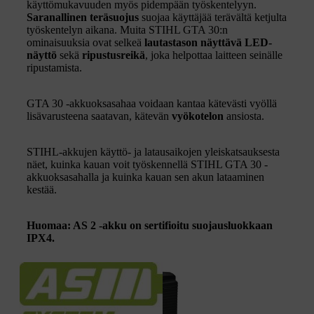
käyttömukavuuden myös pidempään työskentelyyn.
Saranallinen teräsuojus
suojaa käyttäjää terävältä ketjulta
työskentelyn aikana. Muita STIHL GTA 30:n
ominaisuuksia ovat selkeä
lautastason näyttävä LED-
näyttö
sekä
ripustusreikä
, joka helpottaa laitteen seinälle
ripustamista.
GTA 30 -akkuoksasahaa voidaan kantaa kätevästi vyöllä
lisävarusteena saatavan, kätevän
vyökotelon
ansiosta.
STIHL-akkujen käyttö- ja latausaikojen yleiskatsauksesta
näet, kuinka kauan voit työskennellä STIHL GTA 30 -
akkuoksasahalla ja kuinka kauan sen akun lataaminen
kestää.
Huomaa: AS 2 -akku on sertifioitu suojausluokkaan
IPX4.