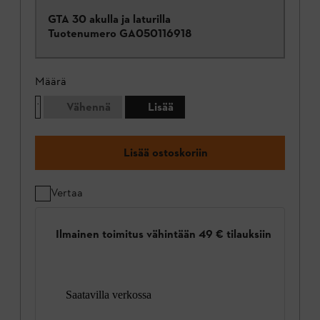
GTA 30 akulla ja laturilla
Tuotenumero
GA050116918
Määrä
Vähennä
Lisää
Lisää ostoskoriin
Vertaa
Ilmainen toimitus vähintään 49 € tilauksiin
Saatavilla verkossa