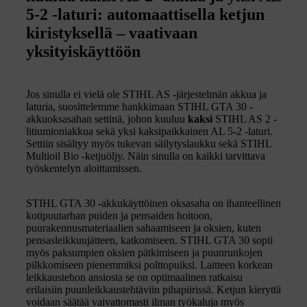
5-2 -laturi: automaattisella ketjun
kiristyksellä – vaativaan
yksityiskäyttöön
Jos sinulla ei vielä ole STIHL AS -järjestelmän akkua ja
laturia, suosittelemme hankkimaan STIHL GTA 30 -
akkuoksasahan settinä, johon kuuluu
kaksi
STIHL AS 2 -
litiumioniakkua sekä yksi kaksipaikkainen AL 5-2 -laturi.
Settiin sisältyy myös tukevan säilytyslaukku sekä STIHL
Multioil Bio -ketjuöljy. Näin sinulla on kaikki tarvittava
työskentelyn aloittamissen.
STIHL GTA 30 -akkukäyttöinen oksasaha on ihanteellinen
kotipuutarhan puiden ja pensaiden hoitoon,
puurakennusmateriaalien sahaamiseen ja oksien, kuten
pensasleikkuujätteen, katkomiseen. STIHL GTA 30 sopii
myös paksumpien oksien pätkimiseen ja puunrunkojen
pilkkomiseen pienemmiksi polttopuiksi. Laitteen korkean
leikkaustehon ansiosta se on optimaalinen ratkaisu
erilaisiin puunleikkaustehtäviin pihapiirissä. Ketjun kieryttä
voidaan säätää vaivattomasti ilman työkaluja myös