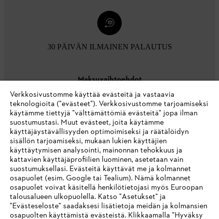
30 PÄIVÄN ILMAINEN PALAUTUS
Maksuvaihtoehdot
Verkkosivustomme käyttää evästeitä ja vastaavia
teknologioita ("evästeet"). Verkkosivustomme tarjoamiseksi
käytämme tiettyjä "välttämättömiä evästeitä" jopa ilman
suostumustasi. Muut evästeet, joita käytämme
käyttäjäystävällisyyden optimoimiseksi ja räätälöidyn
sisällön tarjoamiseksi, mukaan lukien käyttäjien
käyttäytymisen analysointi, mainonnan tehokkuus ja
Yritys
kattavien käyttäjäprofiilien luominen, asetetaan vain
suostumuksellasi. Evästeitä käyttävät me ja kolmannet
osapuolet (esim. Google tai Tealium). Nämä kolmannet
osapuolet voivat käsitellä henkilötietojasi myös Euroopan
STIHL FAQ
talousalueen ulkopuolella. Katso "Asetukset" ja
"Evästeseloste" saadaksesi lisätietoja meidän ja kolmansien
osapuolten käyttämistä evästeistä. Klikkaamalla "Hyväksy