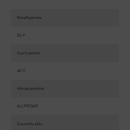
Nimellisjännite
36 V
Suurin jännite
40 V
Akkujärjestelmä
ALLPRO/AP
Suositeltu akku