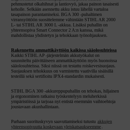
pehmustetut olkahihnat ja lantiovyö, jakaa painon tasaisesti
keholle. Selkään asennettu akku istuu lähellä vartaloa
tasapainon parantamiseksi. BGA 300 -puhaltimen
virransyöttöön suosittelemme vähintään STIHL AR 2000
L- tai STIHL AR 3000 L -akkua. Lisäksi puhallin on
yhteensopiva Smart Connector 2 A:n kanssa, mikä
mahdollistaa yhdistetyn ja tehokkaan työnohjauksen.
Rakennettu ammattikäyttöön kaikissa sääolosuhteissa
Kaikki STIHL AP -järjestelmän akkutyökalut on
suunniteltu päivittäiseen ammattikäyttöön myös huonoissa
sääolosuhteissa. Siksi niissä on testattu roiskevesisuojaus.
Suojauksen tehokkuus on varmistettu vaativilla sisäisillä
testeillä sekä sertifioitu IPX4-standardin mukaisesti.
STIHL BGA 300 -akkureppupuhallin on tehokas, hiljainen
ja ergonominen ratkaisu työskentelyyn meluherkissä
ympäristöissä ja tarjoaa nyt entistä enemmän vaihtoehtoja
joustavaan akunhallintaan.
Parhaan suorituskyvyn saavuttamiseksi tutustu
akkujen
yhteensopivuutta koskevaan yleiskatsaukseemme
.