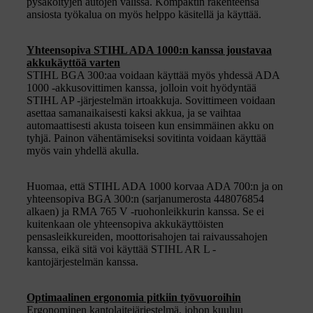
pysäköityjen autojen välissä. Kompaktin rakenteensa
ansiosta työkalua on myös helppo käsitellä ja käyttää.
Yhteensopiva STIHL ADA 1000:n kanssa joustavaa
akkukäyttöä varten
STIHL BGA 300:aa voidaan käyttää myös yhdessä ADA
1000 -akkusovittimen kanssa, jolloin voit hyödyntää
STIHL AP -järjestelmän irtoakkuja. Sovittimeen voidaan
asettaa samanaikaisesti kaksi akkua, ja se vaihtaa
automaattisesti akusta toiseen kun ensimmäinen akku on
tyhjä. Painon vähentämiseksi sovitinta voidaan käyttää
myös vain yhdellä akulla.
Huomaa, että STIHL ADA 1000 korvaa ADA 700:n ja on
yhteensopiva BGA 300:n (sarjanumerosta 448076854
alkaen) ja RMA 765 V -ruohonleikkurin kanssa. Se ei
kuitenkaan ole yhteensopiva akkukäyttöisten
pensasleikkureiden, moottorisahojen tai raivaussahojen
kanssa, eikä sitä voi käyttää STIHL AR L -
kantojärjestelmän kanssa.
Optimaalinen ergonomia pitkiin työvuoroihin
Ergonominen kantolaitejärjestelmä, johon kuuluu