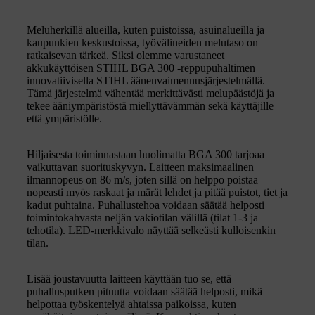
Meluherkillä alueilla, kuten puistoissa, asuinalueilla ja
kaupunkien keskustoissa, työvälineiden melutaso on
ratkaisevan tärkeä. Siksi olemme varustaneet
akkukäyttöisen STIHL BGA 300 -reppupuhaltimen
innovatiivisella STIHL äänenvaimennusjärjestelmällä.
Tämä järjestelmä vähentää merkittävästi melupäästöjä ja
tekee ääniympäristöstä miellyttävämmän sekä käyttäjille
että ympäristölle.
Hiljaisesta toiminnastaan huolimatta BGA 300 tarjoaa
vaikuttavan suorituskyvyn. Laitteen maksimaalinen
ilmannopeus on 86 m/s, joten sillä on helppo poistaa
nopeasti myös raskaat ja märät lehdet ja pitää puistot, tiet ja
kadut puhtaina. Puhallustehoa voidaan säätää helposti
toimintokahvasta neljän vakiotilan välillä (tilat 1-3 ja
tehotila). LED-merkkivalo näyttää selkeästi kulloisenkin
tilan.
Lisää joustavuutta laitteen käyttään tuo se, että
puhallusputken pituutta voidaan säätää helposti, mikä
helpottaa työskentelyä ahtaissa paikoissa, kuten