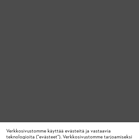
Verkkosivustomme käyttää evästeitä ja vastaavia
teknologioita ("evästeet"). Verkkosivustomme tarjoamiseksi