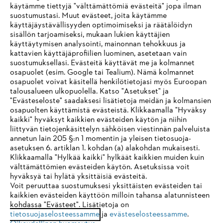
käytämme tiettyjä "välttämättömiä evästeitä" jopa ilman
suostumustasi. Muut evästeet, joita käytämme
käyttäjäystävällisyyden optimoimiseksi ja räätälöidyn
sisällön tarjoamiseksi, mukaan lukien käyttäjien
käyttäytymisen analysointi, mainonnan tehokkuus ja
kattavien käyttäjäprofiilien luominen, asetetaan vain
suostumuksellasi. Evästeitä käyttävät me ja kolmannet
osapuolet (esim. Google tai Tealium). Nämä kolmannet
osapuolet voivat käsitellä henkilötietojasi myös Euroopan
talousalueen ulkopuolella. Katso "Asetukset" ja
"Evästeseloste" saadaksesi lisätietoja meidän ja kolmansien
osapuolten käyttämistä evästeistä. Klikkaamalla "Hyväksy
kaikki" hyväksyt kaikkien evästeiden käytön ja niihin
IHR BROWSER WIRD NICHT
liittyvän tietojenkäsittelyn sähköisen viestinnän palveluista
annetun lain 205 §:n 1 momentin ja yleisen tietosuoja-
UNTERSTÜTZT
asetuksen 6. artiklan 1. kohdan (a) alakohdan mukaisesti.
Klikkaamalla "Hylkää kaikki" hylkäät kaikkien muiden kuin
välttämättömien evästeiden käytön. Asetuksissa voit
Sie nutzen einen Browser, den wir noch nicht unterstützen. Für
hyväksyä tai hylätä yksittäisiä evästeitä.
eine optimale Nutzung unserer Seite empfehlen wir Ihnen, zu
Voit peruuttaa suostumuksesi yksittäisten evästeiden tai
kaikkien evästeiden käyttöön milloin tahansa alatunnisteen
einem der folgenden Browser zu wechseln:
kohdassa "Evästeet". Lisätietoja on
tietosuojaselosteessamme
ja
evästeselosteessamme
.