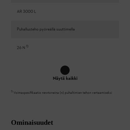
AR 3000 L
Puhallusteho pyöreällä suuttimella
1
)
26 N
Näytä kaikki
1
)
Voimaspesifikaatio newtoneina (n) puhaltimien tehon vertaamiseksi
Ominaisuudet