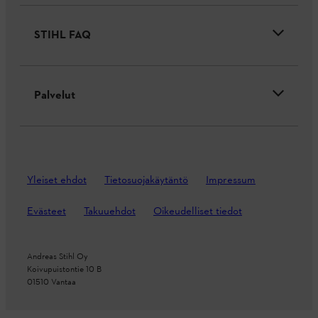
STIHL FAQ
Palvelut
Yleiset ehdot
Tietosuojakäytäntö
Impressum
Evästeet
Takuuehdot
Oikeudelliset tiedot
Andreas Stihl Oy
Koivupuistontie 10 B
01510 Vantaa