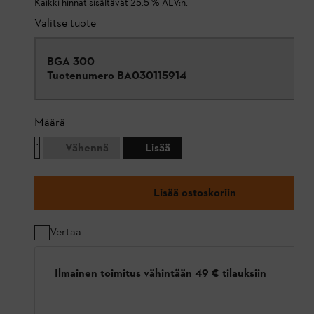
Kaikki hinnat sisältävät 25.5 % ALV:n.
Valitse tuote
BGA 300
Tuotenumero
BA030115914
Määrä
Vähennä
Lisää
Lisää ostoskoriin
Vertaa
Ilmainen toimitus vähintään 49 € tilauksiin