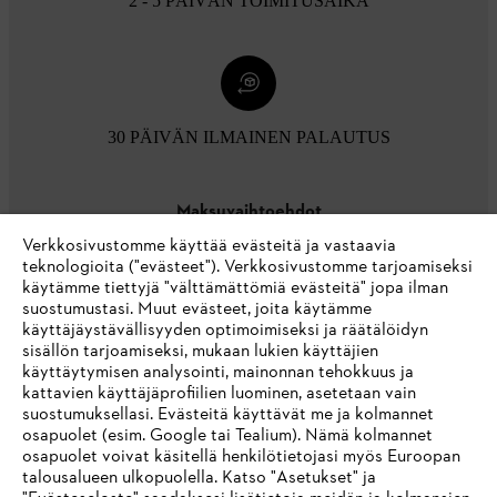
2 - 5 PÄIVÄN TOIMITUSAIKA
30 PÄIVÄN ILMAINEN PALAUTUS
Maksuvaihtoehdot
Verkkosivustomme käyttää evästeitä ja vastaavia
teknologioita ("evästeet"). Verkkosivustomme tarjoamiseksi
käytämme tiettyjä "välttämättömiä evästeitä" jopa ilman
suostumustasi. Muut evästeet, joita käytämme
käyttäjäystävällisyyden optimoimiseksi ja räätälöidyn
sisällön tarjoamiseksi, mukaan lukien käyttäjien
käyttäytymisen analysointi, mainonnan tehokkuus ja
Yritys
kattavien käyttäjäprofiilien luominen, asetetaan vain
suostumuksellasi. Evästeitä käyttävät me ja kolmannet
osapuolet (esim. Google tai Tealium). Nämä kolmannet
osapuolet voivat käsitellä henkilötietojasi myös Euroopan
STIHL FAQ
talousalueen ulkopuolella. Katso "Asetukset" ja