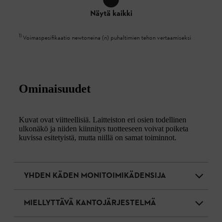
Näytä kaikki
1
)
Voimaspesifikaatio newtoneina (n) puhaltimien tehon vertaamiseksi
Ominaisuudet
Kuvat ovat viitteellisiä. Laitteiston eri osien todellinen
ulkonäkö ja niiden kiinnitys tuotteeseen voivat poiketa
kuvissa esitetyistä, mutta niillä on samat toiminnot.
YHDEN KÄDEN MONITOIMIKÄDENSIJA
MIELLYTTÄVÄ KANTOJÄRJESTELMÄ