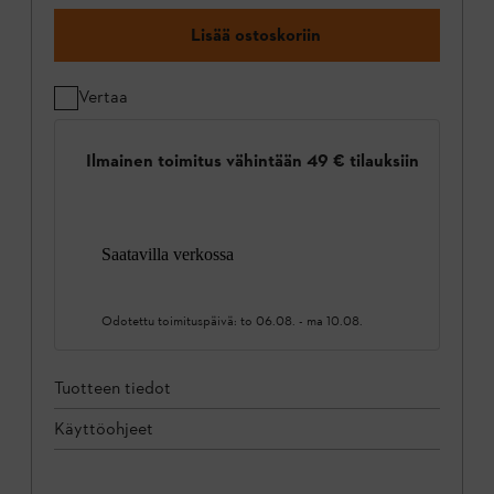
Lisää ostoskoriin
Vertaa
Ilmainen toimitus vähintään 49 € tilauksiin
Saatavilla verkossa
Odotettu toimituspäivä:
to 06.08.
-
ma 10.08.
Tuotteen tiedot
Käyttöohjeet