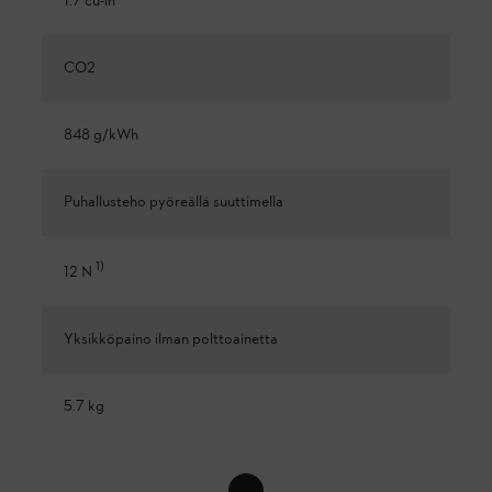
1.7 cu-in
CO2
848 g/kWh
Puhallusteho pyöreällä suuttimella
1
)
12 N
Yksikköpaino ilman polttoainetta
5.7 kg