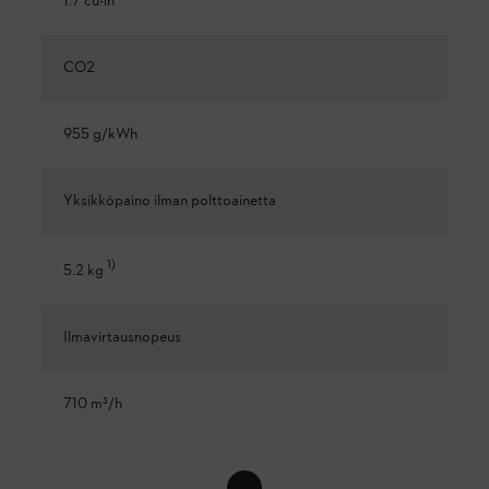
1.7 cu-in
CO2
955 g/kWh
Yksikköpaino ilman polttoainetta
1
)
5.2 kg
Ilmavirtausnopeus
710 m³/h