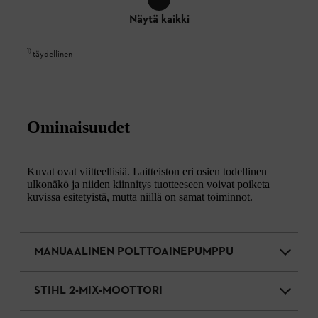
Näytä kaikki
1
)
täydellinen
Ominaisuudet
Kuvat ovat viitteellisiä. Laitteiston eri osien todellinen
ulkonäkö ja niiden kiinnitys tuotteeseen voivat poiketa
kuvissa esitetyistä, mutta niillä on samat toiminnot.
MANUAALINEN POLTTOAINEPUMPPU
STIHL 2-MIX-MOOTTORI