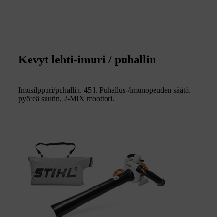
Kevyt lehti-imuri / puhallin
Imusilppuri/puhallin, 45 l. Puhallus-/imunopeuden säätö,
pyöreä suutin, 2-MIX moottori.