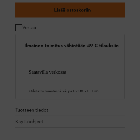
Lisää ostoskoriin
Vertaa
Ilmainen toimitus vähintään 49 € tilauksiin
Saatavilla verkossa
Odotettu toimituspäivä:
pe 07.08.
-
ti 11.08.
Tuotteen tiedot
Käyttöohjeet