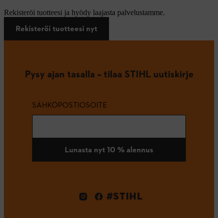
Rekisteröi tuotteesi ja hyödy laajasta palvelustamme.
Rekisteröi tuotteesi nyt
Pysy ajan tasalla – tilaa STIHL uutiskirje
SÄHKÖPOSTIOSOITE
Lunasta nyt 10 % alennus
#STIHL