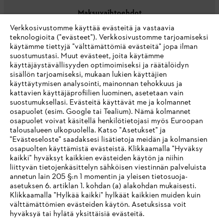
Maksuvaihtoehdot
Verkkosivustomme käyttää evästeitä ja vastaavia
teknologioita ("evästeet"). Verkkosivustomme tarjoamiseksi
käytämme tiettyjä "välttämättömiä evästeitä" jopa ilman
suostumustasi. Muut evästeet, joita käytämme
käyttäjäystävällisyyden optimoimiseksi ja räätälöidyn
sisällön tarjoamiseksi, mukaan lukien käyttäjien
käyttäytymisen analysointi, mainonnan tehokkuus ja
Yritys
kattavien käyttäjäprofiilien luominen, asetetaan vain
suostumuksellasi. Evästeitä käyttävät me ja kolmannet
osapuolet (esim. Google tai Tealium). Nämä kolmannet
osapuolet voivat käsitellä henkilötietojasi myös Euroopan
STIHL FAQ
talousalueen ulkopuolella. Katso "Asetukset" ja
"Evästeseloste" saadaksesi lisätietoja meidän ja kolmansien
osapuolten käyttämistä evästeistä. Klikkaamalla "Hyväksy
kaikki" hyväksyt kaikkien evästeiden käytön ja niihin
IHR BROWSER WIRD NICHT
liittyvän tietojenkäsittelyn sähköisen viestinnän palveluista
Palvelut
annetun lain 205 §:n 1 momentin ja yleisen tietosuoja-
UNTERSTÜTZT
asetuksen 6. artiklan 1. kohdan (a) alakohdan mukaisesti.
Klikkaamalla "Hylkää kaikki" hylkäät kaikkien muiden kuin
välttämättömien evästeiden käytön. Asetuksissa voit
Sie nutzen einen Browser, den wir noch nicht unterstützen. Für
hyväksyä tai hylätä yksittäisiä evästeitä.