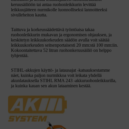
keruusäiliöön tai antaa ruohonleikkurin levittää
leikkuujätteen nurmikolle luonnolliseksi lannoitteeksi
sivulleheiton kautta.
Taittuva ja korkeussäädettävä työntöaisa takaa
ruohonleikkurin mukavan ja ergonomisen ohjauksen, ja
keskitetyn leikkuukorkeuden säädön avulla voit säätää
leikkuukorkeuden seitsenportaisesti 20 mm:stä 100 mm:iin.
Kokoontaitettava 52 litran ruohonkeruusäiliö on helppo
tyhjentää.
STIHL-akkujen käyttö- ja latausajat -katsauksestamme
näet, kuinka paljon nurmikkoa voit leikata yhdellä
akunlatauksella STIHL RMA 243 -akkuruohonleikkurilla,
ja kuinka kauan sen akun lataaminen kestää.