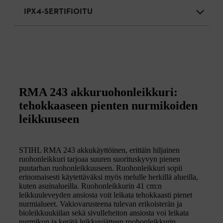
IPX4-SERTIFIOITU
RMA 243 akkuruohonleikkuri:
tehokkaaseen pienten nurmikoiden
leikkuuseen
STIHL RMA 243 akkukäyttöinen, erittäin hiljainen
ruohonleikkuri tarjoaa suuren suorituskyvyn pienen
puutarhan ruohonleikkuuseen. Ruohonleikkuri sopii
erinomaisesti käytettäväksi myös melulle herkillä alueilla,
kuten asuinalueilla. Ruohonleikkurin 41 cm:n
leikkuuleveyden ansiosta voit leikata tehokkaasti pienet
nurmialueet. Vakiovarusteena tulevan erikoisterän ja
bioleikkuukiilan sekä sivulleheiton ansiosta voi leikata
nurmikon ja kerätä leikkuujätteen ruohonleikkurin