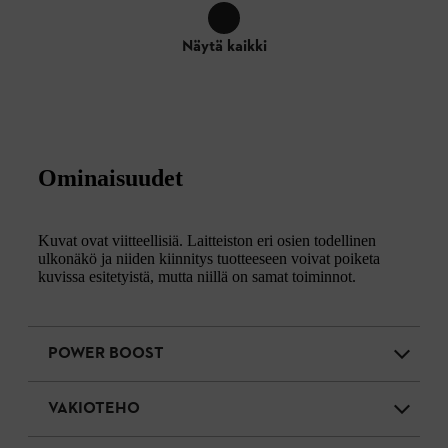
Näytä kaikki
Ominaisuudet
Kuvat ovat viitteellisiä. Laitteiston eri osien todellinen
ulkonäkö ja niiden kiinnitys tuotteeseen voivat poiketa
kuvissa esitetyistä, mutta niillä on samat toiminnot.
POWER BOOST
VAKIOTEHO