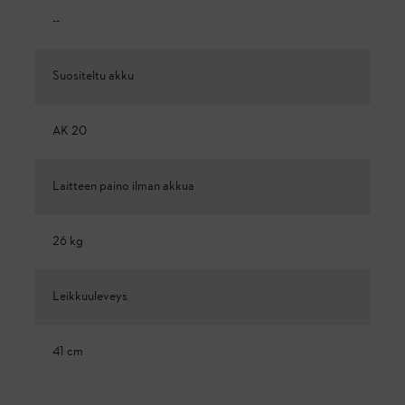
--
Suositeltu akku
AK 20
Laitteen paino ilman akkua
26 kg
Leikkuuleveys
41 cm