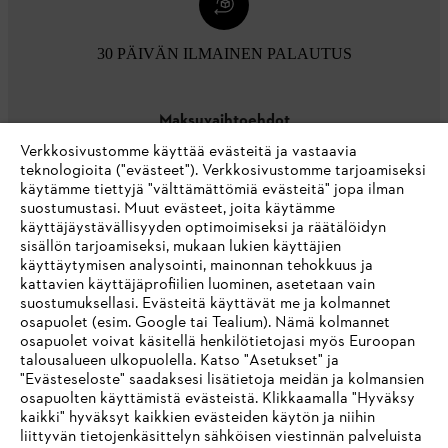
30 PÄIVÄN ILMAINEN PALAUTUS
Maksuvaihtoehdot
Verkkosivustomme käyttää evästeitä ja vastaavia
teknologioita ("evästeet"). Verkkosivustomme tarjoamiseksi
käytämme tiettyjä "välttämättömiä evästeitä" jopa ilman
suostumustasi. Muut evästeet, joita käytämme
käyttäjäystävällisyyden optimoimiseksi ja räätälöidyn
sisällön tarjoamiseksi, mukaan lukien käyttäjien
käyttäytymisen analysointi, mainonnan tehokkuus ja
Yritys
kattavien käyttäjäprofiilien luominen, asetetaan vain
suostumuksellasi. Evästeitä käyttävät me ja kolmannet
osapuolet (esim. Google tai Tealium). Nämä kolmannet
osapuolet voivat käsitellä henkilötietojasi myös Euroopan
STIHL FAQ
talousalueen ulkopuolella. Katso "Asetukset" ja
"Evästeseloste" saadaksesi lisätietoja meidän ja kolmansien
osapuolten käyttämistä evästeistä. Klikkaamalla "Hyväksy
kaikki" hyväksyt kaikkien evästeiden käytön ja niihin
IHR BROWSER WIRD NICHT
liittyvän tietojenkäsittelyn sähköisen viestinnän palveluista
Palvelut