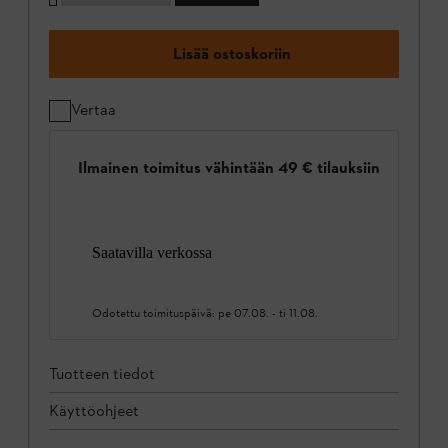
Lisää ostoskoriin
Vertaa
Ilmainen toimitus vähintään 49 € tilauksiin
Saatavilla verkossa
Odotettu toimituspäivä:
pe 07.08.
-
ti 11.08.
Tuotteen tiedot
Käyttöohjeet