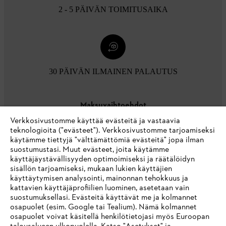
2 - 5 PÄIVÄN TOIMITUSAIKA
30 PÄIVÄN ILMAINEN PALAUTUS
Maksuvaihtoehdot
Verkkosivustomme käyttää evästeitä ja vastaavia
teknologioita ("evästeet"). Verkkosivustomme tarjoamiseksi
käytämme tiettyjä "välttämättömiä evästeitä" jopa ilman
suostumustasi. Muut evästeet, joita käytämme
käyttäjäystävällisyyden optimoimiseksi ja räätälöidyn
sisällön tarjoamiseksi, mukaan lukien käyttäjien
käyttäytymisen analysointi, mainonnan tehokkuus ja
Yritys
kattavien käyttäjäprofiilien luominen, asetetaan vain
suostumuksellasi. Evästeitä käyttävät me ja kolmannet
osapuolet (esim. Google tai Tealium). Nämä kolmannet
osapuolet voivat käsitellä henkilötietojasi myös Euroopan
STIHL FAQ