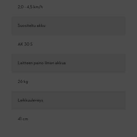
2,0 - 4,5 km/h
Suositeltu akku
AK 30 S
Laitteen paino ilman akkua
26 kg
Leikkuuleveys
41 cm