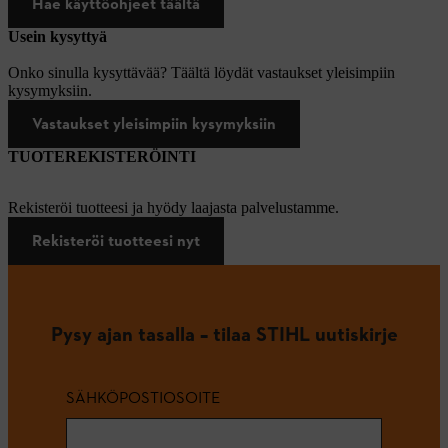
Hae käyttöohjeet täältä
Usein kysyttyä
Onko sinulla kysyttävää? Täältä löydät vastaukset yleisimpiin
kysymyksiin.
Vastaukset yleisimpiin kysymyksiin
TUOTEREKISTERÖINTI
Rekisteröi tuotteesi ja hyödy laajasta palvelustamme.
Rekisteröi tuotteesi nyt
Pysy ajan tasalla – tilaa STIHL uutiskirje
SÄHKÖPOSTIOSOITE