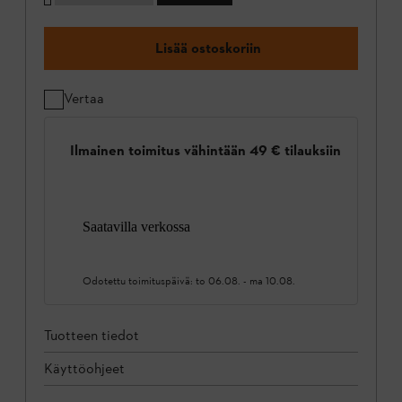
Lisää ostoskoriin
Vertaa
Ilmainen toimitus vähintään 49 € tilauksiin
Saatavilla verkossa
Odotettu toimituspäivä:
to 06.08.
-
ma 10.08.
Tuotteen tiedot
Käyttöohjeet