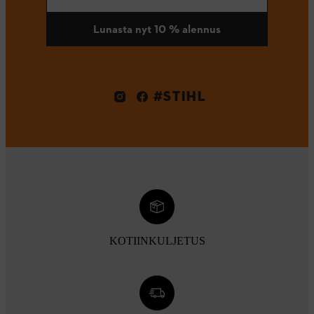
Lunasta nyt 10 % alennus
#STIHL
KOTIINKULJETUS