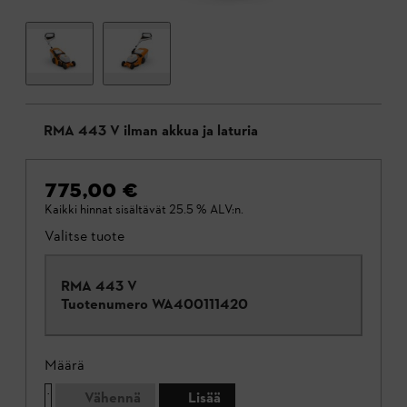
RMA 443 V ilman akkua ja laturia
775,00 €
Kaikki hinnat sisältävät 25.5 % ALV:n.
Valitse tuote
RMA 443 V
Tuotenumero
WA400111420
Määrä
Vähennä
Lisää