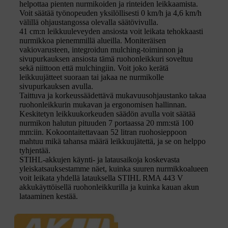
helpottaa pienten nurmikoiden ja rinteiden leikkaamista.
Voit säätää työnopeuden yksilöllisesti 0 km/h ja 4,6 km/h
välillä ohjaustangossa olevalla säätövivulla.
41 cm:n leikkuuleveyden ansiosta voit leikata tehokkaasti
nurmikkoa pienemmillä alueilla. Moniteräisen
vakiovarusteen, integroidun mulching-toiminnon ja
sivupurkauksen ansiosta tämä ruohonleikkuri soveltuu
sekä niittoon että mulchingiin. Voit joko kerätä
leikkuujätteet suoraan tai jakaa ne nurmikolle
sivupurkauksen avulla.
Taittuva ja korkeussäädettävä mukavuusohjaustanko takaa
ruohonleikkurin mukavan ja ergonomisen hallinnan.
Keskitetyn leikkuukorkeuden säädön avulla voit säätää
nurmikon halutun pituuden 7 portaassa 20 mm:stä 100
mm:iin. Kokoontaitettavaan 52 litran ruohosieppoon
mahtuu mikä tahansa määrä leikkuujätettä, ja se on helppo
tyhjentää.
STIHL-akkujen käynti- ja latausaikoja koskevasta
yleiskatsauksestamme näet, kuinka suuren nurmikkoalueen
voit leikata yhdellä latauksella STIHL RMA 443 V
akkukäyttöisellä ruohonleikkurilla ja kuinka kauan akun
lataaminen kestää.