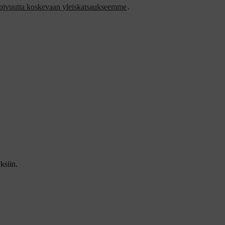
pivuutta koskevaan yleiskatsaukseemme
.
ksiin.