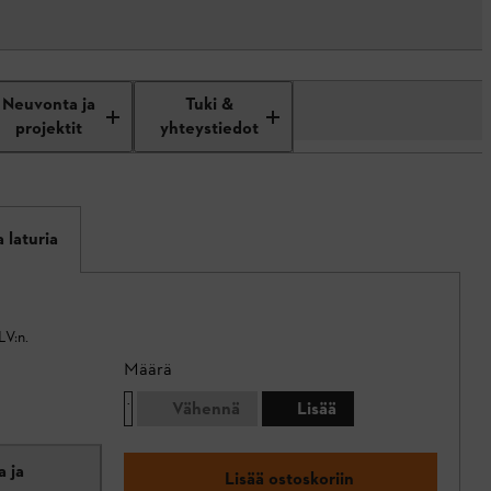
Neuvonta ja
Tuki &
projektit
yhteystiedot
 laturia
LV:n.
Määrä
Vähennä
Lisää
 ja
Lisää ostoskoriin