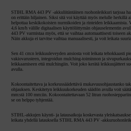
STIHL RMA 443 PV -akkuliitäntäinen ruohonleikkuri tarjoaa harra
on erittäin hiljainen. Siksi sitä voi käyttää myös melulle herkillä 
helpottaa keskikokoisten nurmikoiden ja rinteiden leikkaamista. V
4,6 km/h välille digitaalisen käyttöliittymän ohjauselementin av
443 PV varmistaa myös, että se vaihtaa automaattisesti toiseen 
Näin akkuja ei tarvitse vaihtaa manuaalisesti, ja voit leikata suuri
Sen 41 cm:n leikkuuleveyden ansiosta voit leikata tehokkaasti pi
vakiovarusteen, integroidun mulching-toiminnon ja sivupurkauks
leikkaamiseen että mulchingiin. Voit joko kerätä leikkuujätteet s
avulla.
Kokoontaitettava ja korkeussäädettävä mukavuusohjaustanko ta
ohjauksen. Keskitetyn leikkuukorkeuden säädön avulla voit säät
mm:stä 100 mm:iin. Kokoontaitettavaan 52 litran ruohosieppariin
se on helppo tyhjentää.
STIHL-akkujen käynti- ja latausaikoja koskevasta yleiskatsauks
leikata yhdellä latauksella STIHL RMA 443 PV -akkuruohonleikk