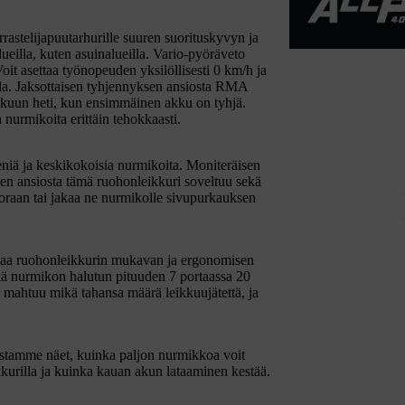
stelijapuutarhurille suuren suorituskyvyn ja
alueilla, kuten asuinalueilla. Vario-pyöräveto
oit asettaa työnopeuden yksilöllisesti 0 km/h ja
ulla. Jaksottaisen tyhjennyksen ansiosta RMA
akkuun heti, kun ensimmäinen akku on tyhjä.
a nurmikoita erittäin tehokkaasti.
eniä ja keskikokoisia nurmikoita. Moniteräisen
en ansiosta tämä ruohonleikkuri soveltuu sekä
uoraan tai jakaa ne nurmikolle sivupurkauksen
kaa ruohonleikkurin mukavan ja ergonomisen
ää nurmikon halutun pituuden 7 portaassa 20
 mahtuu mikä tahansa määrä leikkuujätettä, ja
estamme näet, kuinka paljon nurmikkoa voit
urilla ja kuinka kauan akun lataaminen kestää.