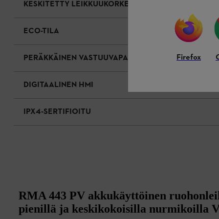
KESKITETTY LEIKKUUKORKEUDEN SÄÄTÖ
ECO-TILA
Firefox
PERÄKKÄINEN VASTUUVAPAUS
DIGITAALINEN HMI
IPX4-SERTIFIOITU
RMA 443 PV akkukäyttöinen ruohonleik
pienillä ja keskikokoisilla nurmikoilla 