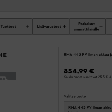
Ratkaisut
Tuotteet
Lisävarusteet
ammattilaisille
he
RMA 443 PV ilman akkua ja
854,99 €
Kaikki hinnat sisältävät 25.5 % A
Valitse tuote
RMA 443 PV ilman akkua