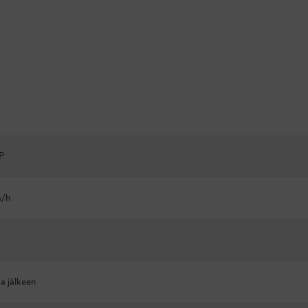
P
m/h
sa jälkeen