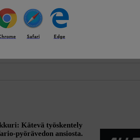
Chrome
Safari
Edge
kuri: Kätevä työskentely
Vario-pyörävedon ansiosta.