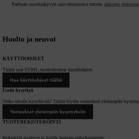
Parhaan suorituskyvyn saavuttamiseksi tutustu
akkujen yhteenso
Huolto ja neuvot
KÄYTTÖOHJEET
Täältä saat STIHL-tuotteidemme käyttöohjeet.
Hae käyttöohjeet täältä
Usein kysyttyä
Onko sinulla kysyttävää? Täältä löydät vastaukset yleisimpiin kysymy
Vastaukset yleisimpiin kysymyksiin
TUOTEREKISTERÖINTI
Rekisteröi tuotteesi ja hyödy laajasta palvelustamme.