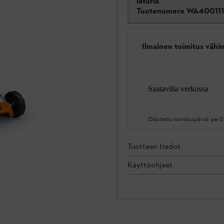
laturia
Tuotenumero
WA400111
Ilmainen toimitus vähin
Saatavilla verkossa
Odotettu toimituspäivä:
pe 0
Tuotteen tiedot
Käyttöohjeet