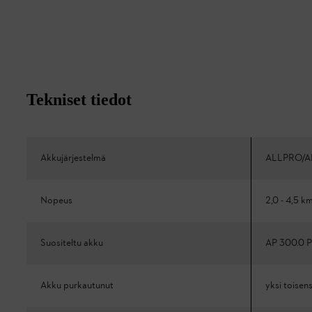
Tekniset tiedot
Akkujärjestelmä
ALLPRO/A
Nopeus
2,0 - 4,5 k
Suositeltu akku
AP 300.0 P
Akku purkautunut
yksi toisen