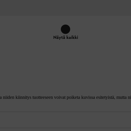
Näytä kaikki
ja niiden kiinnitys tuotteeseen voivat poiketa kuvissa esitetyistä, mutta n