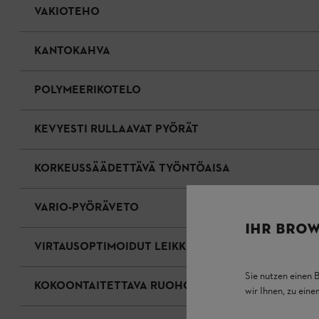
VAKIOTEHO
KANTOKAHVA
POLYMEERIKOTELO
KEVYESTI RULLAAVAT PYÖRÄT
KORKEUSSÄÄDETTÄVÄ TYÖNTÖAISA
VARIO-PYÖRÄVETO
IHR BROW
VIRTAUSOPTIMOIDUT LEIKKUUTERÄT
Sie nutzen einen 
KOKOONTAITETTAVA RUOHONKERUUSÄILIÖ
wir Ihnen, zu ein