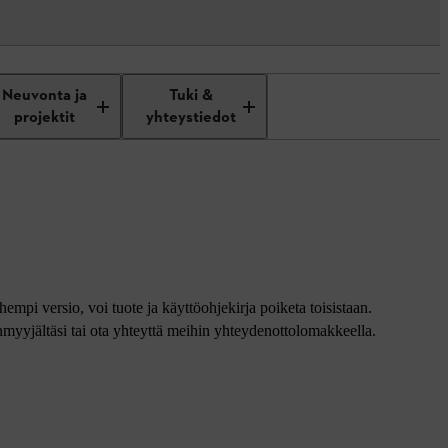
Neuvonta ja
Tuki &
projektit
yhteystiedot
empi versio, voi tuote ja käyttöohjekirja poiketa toisistaan.
enmyyjältäsi tai ota yhteyttä meihin yhteydenottolomakkeella.