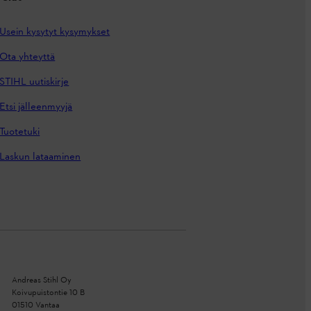
Usein kysytyt kysymykset
Ota yhteyttä
STIHL uutiskirje
Etsi jälleenmyyjä
Tuotetuki
Laskun lataaminen
Andreas Stihl Oy
Koivupuistontie 10 B
01510 Vantaa