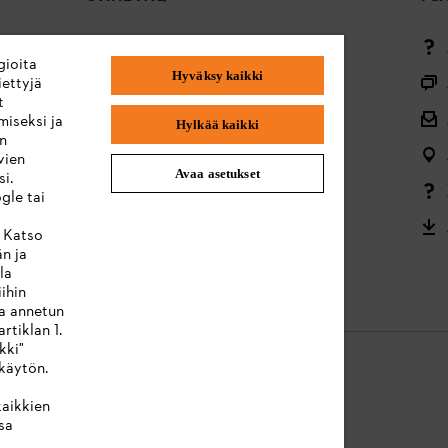
Maksutavat
gioita
Hyväksy kaikki
Toimitus ja toimitus
ettyjä
t
Takaisin alkuun
miseksi ja
Hylkää kaikki
en
Valitukset ja takuu
vien
Avaa asetukset
i.
Valikoimaa koskevat kysymykset
gle tai
Akut ja sähkölaitteet
. Katso
än ja
Käyttöohjeet
la
ihin
ta annetun
rtiklan 1.
kki"
käytön.
kaikkien
ressum
Evästeet
Takuuehdot
Oikeudelliset tiedot
sa