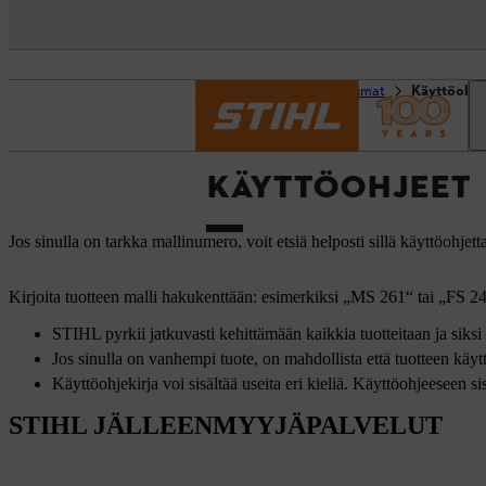
Etusivu
Tuki ja tapahtumat
Käyttöohje
KÄYTTÖOHJEET
Jos sinulla on tarkka mallinumero, voit etsiä helposti sillä käyttöohjetta
Kirjoita tuotteen malli hakukenttään: esimerkiksi „MS 261“ tai „FS 2
STIHL pyrkii jatkuvasti kehittämään kaikkia tuotteitaan ja siksi 
Jos sinulla on vanhempi tuote, on mahdollista että tuotteen käyt
Käyttöohjekirja voi sisältää useita eri kieliä. Käyttöohjeeseen s
STIHL JÄLLEENMYYJÄPALVELUT