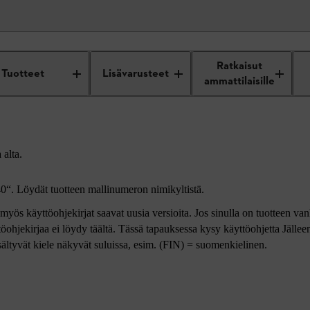
et
Ratkaisut
Tuotteet
Lisävarusteet
ammattilaisille
 alta.
40“. Löydät tuotteen mallinumeron nimikyltistä.
myös käyttöohjekirjat saavat uusia versioita. Jos sinulla on tuotteen vanh
töohjekirjaa ei löydy täältä. Tässä tapauksessa kysy käyttöohjetta Jälle
isältyvät kiele näkyvät suluissa, esim. (FIN) = suomenkielinen.