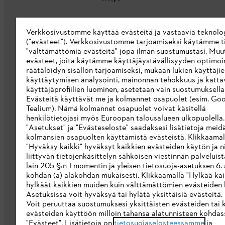
Tietoa meistä
Verkkosivustomme käyttää evästeitä ja vastaavia teknolo
STIHL Integrity Line
("evästeet"). Verkkosivustomme tarjoamiseksi käytämme ti
"välttämättömiä evästeitä" jopa ilman suostumustasi. Muu
STIHL-merkkikauppa
evästeet, joita käytämme käyttäjäystävällisyyden optimoi
räätälöidyn sisällön tarjoamiseksi, mukaan lukien käyttäji
Saavutettavuusseloste
käyttäytymisen analysointi, mainonnan tehokkuus ja katta
käyttäjäprofiilien luominen, asetetaan vain suostumuksellas
Evästeitä käyttävät me ja kolmannet osapuolet (esim. Goo
Tealium). Nämä kolmannet osapuolet voivat käsitellä
henkilötietojasi myös Euroopan talousalueen ulkopuolella
"Asetukset" ja "Evästeseloste" saadaksesi lisätietoja meid
kolmansien osapuolten käyttämistä evästeistä. Klikkaamal
"Hyväksy kaikki" hyväksyt kaikkien evästeiden käytön ja ni
liittyvän tietojenkäsittelyn sähköisen viestinnän palveluis
lain 205 §:n 1 momentin ja yleisen tietosuoja-asetuksen 6. a
kohdan (a) alakohdan mukaisesti. Klikkaamalla "Hylkää kai
hylkäät kaikkien muiden kuin välttämättömien evästeiden 
Asetuksissa voit hyväksyä tai hylätä yksittäisiä evästeitä.
Voit peruuttaa suostumuksesi yksittäisten evästeiden tai 
Yleiset ehdot
Tietosuojakäytäntö
Imp
evästeiden käyttöön milloin tahansa alatunnisteen kohdas
"Evästeet". Lisätietoja on
tietosuojaselosteessamme
ja