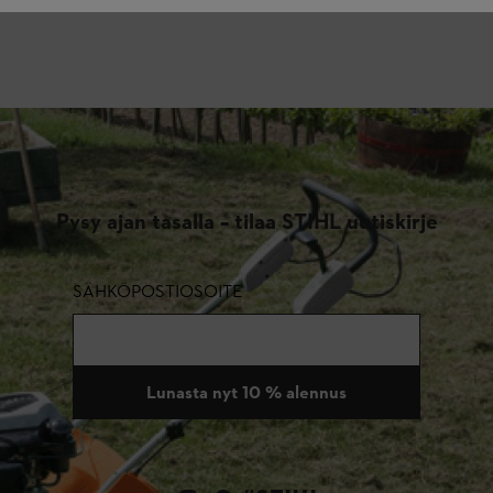
Pysy ajan tasalla – tilaa STIHL uutiskirje
SÄHKÖPOSTIOSOITE
Lunasta nyt 10 % alennus