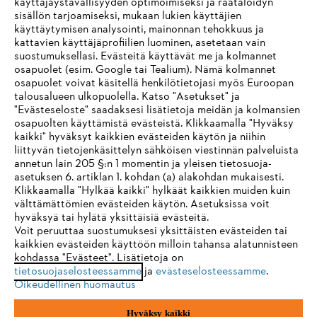
käyttäjäystävällisyyden optimoimiseksi ja räätälöidyn
sisällön tarjoamiseksi, mukaan lukien käyttäjien
käyttäytymisen analysointi, mainonnan tehokkuus ja
kattavien käyttäjäprofiilien luominen, asetetaan vain
suostumuksellasi. Evästeitä käyttävät me ja kolmannet
osapuolet (esim. Google tai Tealium). Nämä kolmannet
osapuolet voivat käsitellä henkilötietojasi myös Euroopan
talousalueen ulkopuolella. Katso "Asetukset" ja
"Evästeseloste" saadaksesi lisätietoja meidän ja kolmansien
osapuolten käyttämistä evästeistä. Klikkaamalla "Hyväksy
kaikki" hyväksyt kaikkien evästeiden käytön ja niihin
IHR BROWSER WIRD NICHT
liittyvän tietojenkäsittelyn sähköisen viestinnän palveluista
annetun lain 205 §:n 1 momentin ja yleisen tietosuoja-
UNTERSTÜTZT
asetuksen 6. artiklan 1. kohdan (a) alakohdan mukaisesti.
Klikkaamalla "Hylkää kaikki" hylkäät kaikkien muiden kuin
välttämättömien evästeiden käytön. Asetuksissa voit
Sie nutzen einen Browser, den wir noch nicht unterstützen. Für
hyväksyä tai hylätä yksittäisiä evästeitä.
eine optimale Nutzung unserer Seite empfehlen wir Ihnen, zu
Voit peruuttaa suostumuksesi yksittäisten evästeiden tai
kaikkien evästeiden käyttöön milloin tahansa alatunnisteen
einem der folgenden Browser zu wechseln:
kohdassa "Evästeet". Lisätietoja on
tietosuojaselosteessamme
ja
evästeselosteessamme
.
Oikeudellinen huomautus
Firefox
Chrome
Hyväksy kaikki