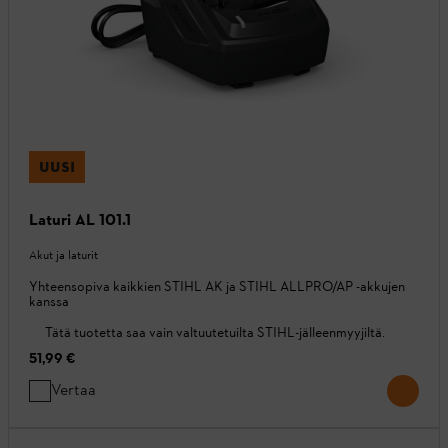
UUSI
Laturi AL 101.1
Akut ja laturit
Yhteensopiva kaikkien STIHL AK ja STIHL ALLPRO/AP -akkujen
kanssa
Tätä tuotetta saa vain valtuutetuilta STIHL-jälleenmyyjiltä.
51,99 €
Vertaa