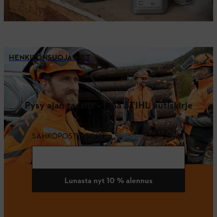
HENKILÖNSUOJAIMET
Pysy ajan tasalla – tilaa STIHL uutiskirje
SÄHKÖPOSTIOSOITE
Lunasta nyt 10 % alennus