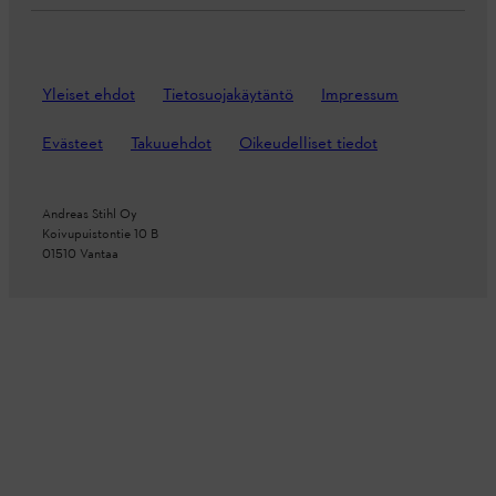
Yleiset ehdot
Tietosuojakäytäntö
Impressum
Evästeet
Takuuehdot
Oikeudelliset tiedot
Andreas Stihl Oy
Koivupuistontie 10 B
01510 Vantaa