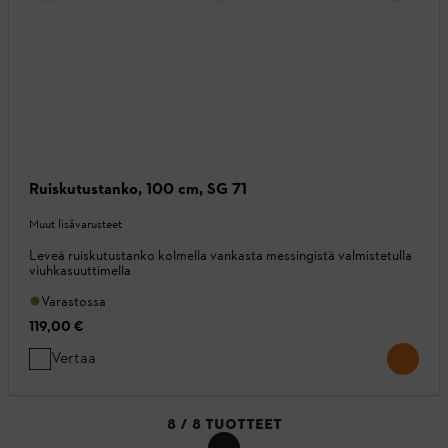
Ruiskutustanko, 100 cm, SG 71
Muut lisävarusteet
Leveä ruiskutustanko kolmella vankasta messingistä valmistetulla
viuhkasuuttimella
Varastossa
119,00 €
Vertaa
8
/
8
TUOTTEET