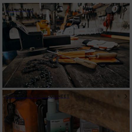
Lisävarusteet
POLTTO- JA VOITELUAINEET