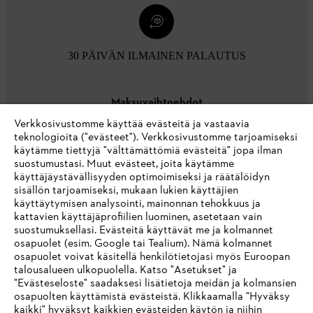
30 PÄIVÄN ILMAINEN PALAUTUS
Maksuvaihtoehdot
Verkkosivustomme käyttää evästeitä ja vastaavia
teknologioita ("evästeet"). Verkkosivustomme tarjoamiseksi
käytämme tiettyjä "välttämättömiä evästeitä" jopa ilman
suostumustasi. Muut evästeet, joita käytämme
käyttäjäystävällisyyden optimoimiseksi ja räätälöidyn
sisällön tarjoamiseksi, mukaan lukien käyttäjien
käyttäytymisen analysointi, mainonnan tehokkuus ja
Yritys
kattavien käyttäjäprofiilien luominen, asetetaan vain
suostumuksellasi. Evästeitä käyttävät me ja kolmannet
osapuolet (esim. Google tai Tealium). Nämä kolmannet
osapuolet voivat käsitellä henkilötietojasi myös Euroopan
STIHL FAQ
talousalueen ulkopuolella. Katso "Asetukset" ja
"Evästeseloste" saadaksesi lisätietoja meidän ja kolmansien
osapuolten käyttämistä evästeistä. Klikkaamalla "Hyväksy
kaikki" hyväksyt kaikkien evästeiden käytön ja niihin