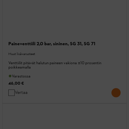
Paineventtiili 2,0 bar, sininen, SG 31, SG 71
Muut lisävarusteet
Venttiilit pitävät halutun paineen vakiona ±10 prosentin
poikkeamalla
Varastossa
46,00 €
Vertaa