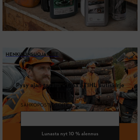
HENKILÖNSUOJAIMET
Pysy ajan tasalla – tilaa STIHL uutiskirje
SÄHKÖPOSTIOSOITE
Lunasta nyt 10 % alennus