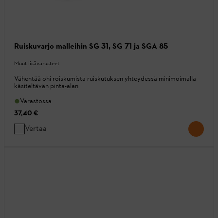
Ruiskuvarjo malleihin SG 31, SG 71 ja SGA 85
Muut lisävarusteet
Vähentää ohi roiskumista ruiskutuksen yhteydessä minimoimalla
käsiteltävän pinta-alan
Varastossa
37,40 €
Vertaa