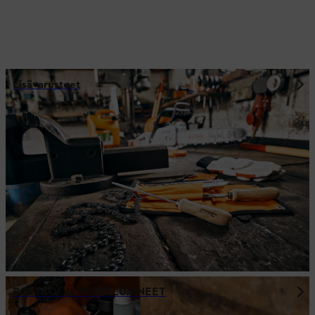
Lisävarusteet
POLTTO- JA VOITELUAINEET