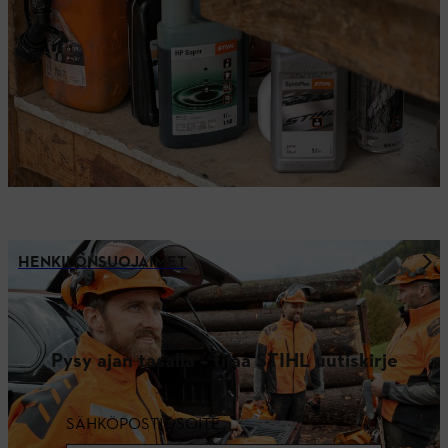
HENKILÖNSUOJAIMET
Pysy ajan tasalla – tilaa STIHL uutiskirje
SÄHKÖPOSTIOSOITE