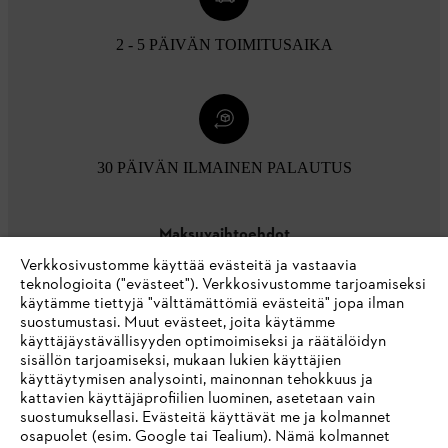
2 - 5 PÄIVÄN TOIMITUSAIKA
30 PÄIVÄN ILMAINEN PALAUTUS
Maksuvaihtoehdot
Verkkosivustomme käyttää evästeitä ja vastaavia
teknologioita ("evästeet"). Verkkosivustomme tarjoamiseksi
käytämme tiettyjä "välttämättömiä evästeitä" jopa ilman
suostumustasi. Muut evästeet, joita käytämme
käyttäjäystävällisyyden optimoimiseksi ja räätälöidyn
sisällön tarjoamiseksi, mukaan lukien käyttäjien
käyttäytymisen analysointi, mainonnan tehokkuus ja
Yritys
kattavien käyttäjäprofiilien luominen, asetetaan vain
suostumuksellasi. Evästeitä käyttävät me ja kolmannet
osapuolet (esim. Google tai Tealium). Nämä kolmannet