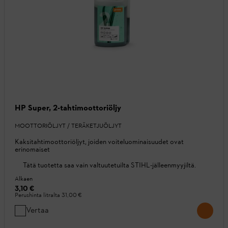
HP Super, 2-tahtimoottoriöljy
MOOTTORIÖLJYT / TERÄKETJUÖLJYT
Kaksitahtimoottoriöljyt, joiden voiteluominaisuudet ovat
erinomaiset
Tätä tuotetta saa vain valtuutetuilta STIHL-jälleenmyyjiltä.
Alkaen
3,10 €
Perushinta litralta
31,00 €
Vertaa