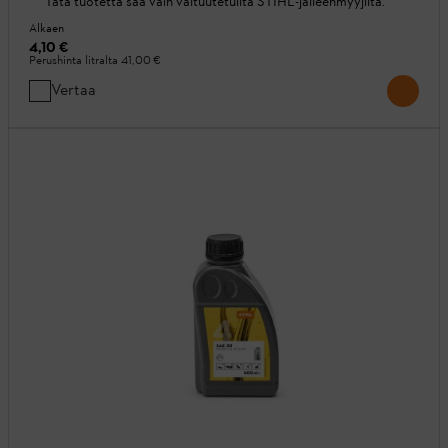
Tätä tuotetta saa vain valtuutetuilta STIHL-jälleenmyyjiltä.
Alkaen
4,10 €
Perushinta litralta
41,00 €
Vertaa