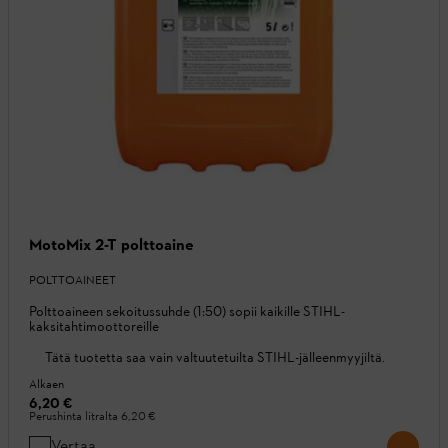
MotoMix 2-T polttoaine
POLTTOAINEET
Polttoaineen sekoitussuhde (1:50) sopii kaikille STIHL-
kaksitahtimoottoreille
Tätä tuotetta saa vain valtuutetuilta STIHL-jälleenmyyjiltä.
Alkaen
6,20 €
Perushinta litralta
6,20 €
Vertaa