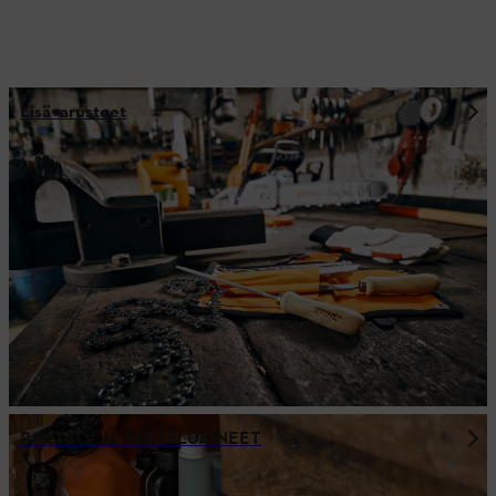
Lisävarusteet
POLTTO- JA VOITELUAINEET