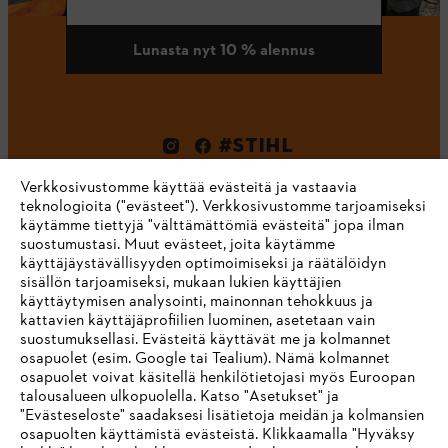
Lunasta nyt 10 % alennus
#STIHL
Verkkosivustomme käyttää evästeitä ja vastaavia
teknologioita ("evästeet"). Verkkosivustomme tarjoamiseksi
käytämme tiettyjä "välttämättömiä evästeitä" jopa ilman
suostumustasi. Muut evästeet, joita käytämme
käyttäjäystävällisyyden optimoimiseksi ja räätälöidyn
sisällön tarjoamiseksi, mukaan lukien käyttäjien
käyttäytymisen analysointi, mainonnan tehokkuus ja
kattavien käyttäjäprofiilien luominen, asetetaan vain
suostumuksellasi. Evästeitä käyttävät me ja kolmannet
KOTIINKULJETUS
osapuolet (esim. Google tai Tealium). Nämä kolmannet
osapuolet voivat käsitellä henkilötietojasi myös Euroopan
talousalueen ulkopuolella. Katso "Asetukset" ja
"Evästeseloste" saadaksesi lisätietoja meidän ja kolmansien
osapuolten käyttämistä evästeistä. Klikkaamalla "Hyväksy