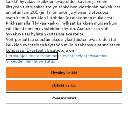
kaikki" hyväksyt kaikkien evästeiden käytön ja niihin
IHR BROWSER WIRD NICHT
liittyvän tietojenkäsittelyn sähköisen viestinnän palveluista
2 - 5 PÄIVÄN TOIMITUSAIKA
annetun lain 205 §:n 1 momentin ja yleisen tietosuoja-
UNTERSTÜTZT
asetuksen 6. artiklan 1. kohdan (a) alakohdan mukaisesti.
Klikkaamalla "Hylkää kaikki" hylkäät kaikkien muiden kuin
välttämättömien evästeiden käytön. Asetuksissa voit
Sie nutzen einen Browser, den wir noch nicht unterstützen. Für
hyväksyä tai hylätä yksittäisiä evästeitä.
eine optimale Nutzung unserer Seite empfehlen wir Ihnen, zu
Voit peruuttaa suostumuksesi yksittäisten evästeiden tai
30 PÄIVÄN ILMAINEN PALAUTUS
kaikkien evästeiden käyttöön milloin tahansa alatunnisteen
einem der folgenden Browser zu wechseln:
kohdassa "Evästeet". Lisätietoja on
tietosuojaselosteessamme
ja
evästeselosteessamme
.
Oikeudellinen huomautus
Maksuvaihtoehdot
Firefox
Chrome
Hyväksy kaikki
Safari
Edge
Hylkää kaikki
Avaa asetukset
Yritys