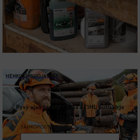
HENKILÖNSUOJAIMET
Pysy ajan tasalla – tilaa STIHL uutiskirje
SÄHKÖPOSTIOSOITE