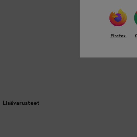
Firefox
Lisävarusteet