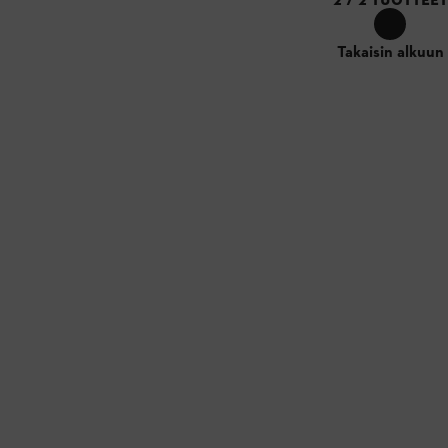
2
/
2
TUOTTEET
Takaisin alkuun