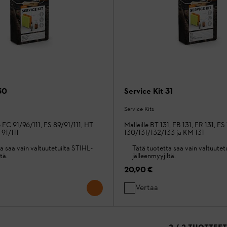
30
Service Kit 31
Service Kits
e FC 91/96/111, FS 89/91/111, HT
Malleille BT 131, FB 131, FR 131, FS
91/111
130/131/132/133 ja KM 131
a saa vain valtuutetuilta STIHL-
Tätä tuotetta saa vain valtuutet
tä.
jälleenmyyjiltä.
20,90 €
Vertaa