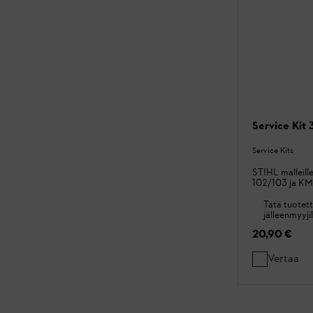
Service Kit 
Service Kits
STIHL malleill
102/103 ja KM 
Tätä tuotett
jälleenmyyjil
20,90 €
Vertaa