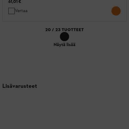
61,01 €
Vertaa
20
/
23
TUOTTEET
Näytä lisää
Lisävarusteet