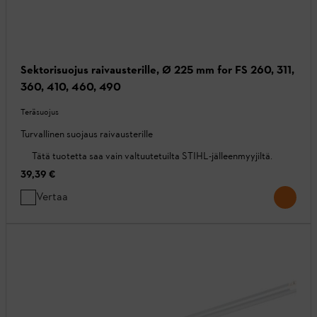
Sektorisuojus raivausterille, Ø 225 mm for FS 260, 311,
360, 410, 460, 490
Teräsuojus
Turvallinen suojaus raivausterille
Tätä tuotetta saa vain valtuutetuilta STIHL-jälleenmyyjiltä.
39,39 €
Vertaa