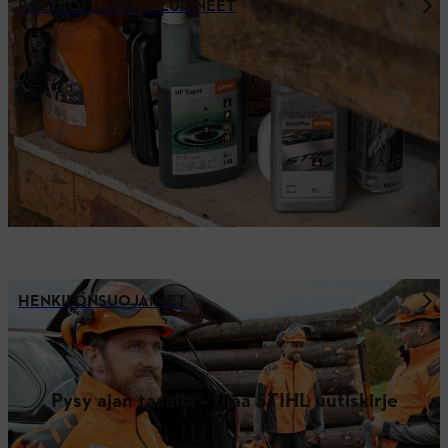
POLTTO- JA VOITELUAINEET
HENKILÖNSUOJAIMET
Pysy ajan tasalla – tilaa STIHL uutiskirje