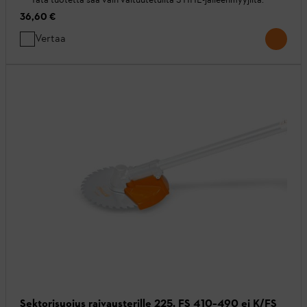
36,60 €
Vertaa
Sektorisuojus raivausterille 225, FS 410–490 ei K/FS