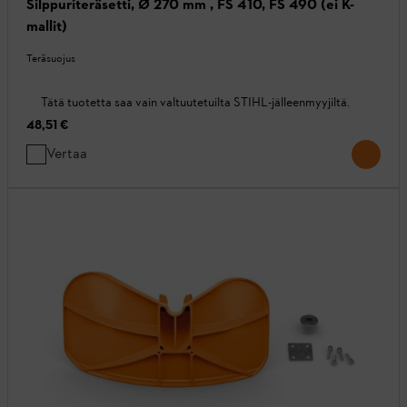
Silppuriteräsetti, Ø 270 mm , FS 410, FS 490 (ei K-
mallit)
Teräsuojus
Tätä tuotetta saa vain valtuutetuilta STIHL-jälleenmyyjiltä.
48,51 €
Vertaa