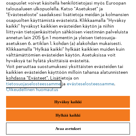
osapuolet voivat käsitellä henkilötietojasi myös Euroopan
talousalueen ulkopuolella. Katso "Asetukset" ja
"Evästeseloste" saadaksesi lisätietoja meidän ja kolmansien
STIHL FAQ
osapuolten käyttämistä evästeistä. Klikkaamalla "Hyväksy
kaikki" hyväksyt kaikkien evästeiden käytön ja niihin
IHR BROWSER WIRD NICHT
liittyvän tietojenkäsittelyn sähköisen viestinnän palveluista
annetun lain 205 §:n 1 momentin ja yleisen tietosuoja-
UNTERSTÜTZT
asetuksen 6. artiklan 1. kohdan (a) alakohdan mukaisesti.
Palvelut
Klikkaamalla "Hylkää kaikki" hylkäät kaikkien muiden kuin
välttämättömien evästeiden käytön. Asetuksissa voit
Sie nutzen einen Browser, den wir noch nicht unterstützen. Für
hyväksyä tai hylätä yksittäisiä evästeitä.
eine optimale Nutzung unserer Seite empfehlen wir Ihnen, zu
Voit peruuttaa suostumuksesi yksittäisten evästeiden tai
kaikkien evästeiden käyttöön milloin tahansa alatunnisteen
einem der folgenden Browser zu wechseln:
kohdassa "Evästeet". Lisätietoja on
Yleiset ehdot
Tietosuojakäytäntö
Impressum
tietosuojaselosteessamme
ja
evästeselosteessamme
.
Oikeudellinen huomautus
Evästeet
Takuuehdot
Oikeudelliset tiedot
Firefox
Chrome
Hyväksy kaikki
Safari
Edge
Andreas Stihl Oy
Hylkää kaikki
Koivupuistontie 10 B
01510 Vantaa
Avaa asetukset