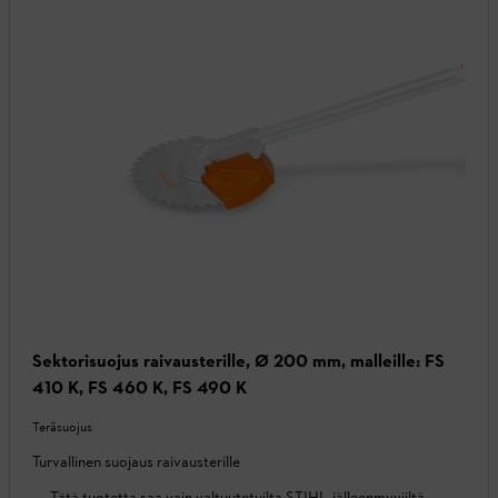
Sektorisuojus raivausterille, Ø 200 mm, malleille: FS
410 K, FS 460 K, FS 490 K
Teräsuojus
Turvallinen suojaus raivausterille
Tätä tuotetta saa vain valtuutetuilta STIHL-jälleenmyyjiltä.