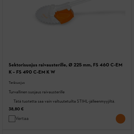
Sektorisuojus raivausterille, Ø 225 mm, FS 460 C-EM
K – FS 490 C-EM K W
Teräsuojus
Turvallinen suojaus raivausterille
Tätä tuotetta saa vain valtuutetuilta STIHL-jälleenmyyjiltä.
38,80 €
Vertaa