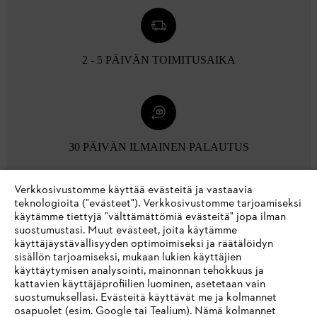
2 - 5 PÄIVÄN TOIMITUSAIKA
30 PÄIVÄN ILMAINEN PALAUTUS
Verkkosivustomme käyttää evästeitä ja vastaavia
Maksuvaihtoehdot
teknologioita ("evästeet"). Verkkosivustomme tarjoamiseksi
käytämme tiettyjä "välttämättömiä evästeitä" jopa ilman
suostumustasi. Muut evästeet, joita käytämme
käyttäjäystävällisyyden optimoimiseksi ja räätälöidyn
sisällön tarjoamiseksi, mukaan lukien käyttäjien
käyttäytymisen analysointi, mainonnan tehokkuus ja
kattavien käyttäjäprofiilien luominen, asetetaan vain
suostumuksellasi. Evästeitä käyttävät me ja kolmannet
Yritys
osapuolet (esim. Google tai Tealium). Nämä kolmannet