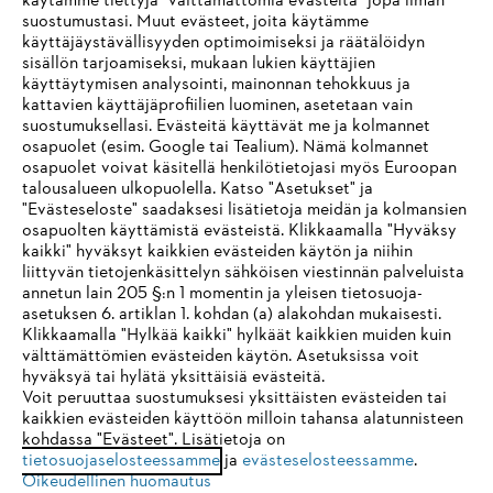
käytämme tiettyjä "välttämättömiä evästeitä" jopa ilman
suostumustasi. Muut evästeet, joita käytämme
käyttäjäystävällisyyden optimoimiseksi ja räätälöidyn
sisällön tarjoamiseksi, mukaan lukien käyttäjien
käyttäytymisen analysointi, mainonnan tehokkuus ja
kattavien käyttäjäprofiilien luominen, asetetaan vain
Yleiset ehdot
Tietosuojakäytäntö
Impressum
suostumuksellasi. Evästeitä käyttävät me ja kolmannet
osapuolet (esim. Google tai Tealium). Nämä kolmannet
osapuolet voivat käsitellä henkilötietojasi myös Euroopan
Evästeet
Takuuehdot
Oikeudelliset tiedot
talousalueen ulkopuolella. Katso "Asetukset" ja
"Evästeseloste" saadaksesi lisätietoja meidän ja kolmansien
osapuolten käyttämistä evästeistä. Klikkaamalla "Hyväksy
Andreas Stihl Oy
kaikki" hyväksyt kaikkien evästeiden käytön ja niihin
Koivupuistontie 10 B
IHR BROWSER WIRD NICHT
liittyvän tietojenkäsittelyn sähköisen viestinnän palveluista
01510 Vantaa
annetun lain 205 §:n 1 momentin ja yleisen tietosuoja-
UNTERSTÜTZT
asetuksen 6. artiklan 1. kohdan (a) alakohdan mukaisesti.
Klikkaamalla "Hylkää kaikki" hylkäät kaikkien muiden kuin
välttämättömien evästeiden käytön. Asetuksissa voit
Sie nutzen einen Browser, den wir noch nicht unterstützen. Für
hyväksyä tai hylätä yksittäisiä evästeitä.
eine optimale Nutzung unserer Seite empfehlen wir Ihnen, zu
Voit peruuttaa suostumuksesi yksittäisten evästeiden tai
kaikkien evästeiden käyttöön milloin tahansa alatunnisteen
einem der folgenden Browser zu wechseln:
kohdassa "Evästeet". Lisätietoja on
tietosuojaselosteessamme
ja
evästeselosteessamme
.
Oikeudellinen huomautus