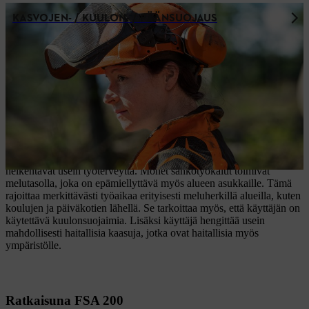
KASVOJEN- / KUULON- / PÄÄNSUOJAUS
Alhainen melutaso ja vähäiset päästöt
akkutehon ansiosta
Meluongelmat
Ammattimaisessa raivaussahalla työskentelyssä melu ja päästöt
heikentävät usein työterveyttä. Monet sähkötyökalut toimivat
melutasolla, joka on epämiellyttävä myös alueen asukkaille. Tämä
rajoittaa merkittävästi työaikaa erityisesti meluherkillä alueilla, kuten
koulujen ja päiväkotien lähellä. Se tarkoittaa myös, että käyttäjän on
käytettävä kuulonsuojaimia. Lisäksi käyttäjä hengittää usein
mahdollisesti haitallisia kaasuja, jotka ovat haitallisia myös
ympäristölle.
Ratkaisuna FSA 200