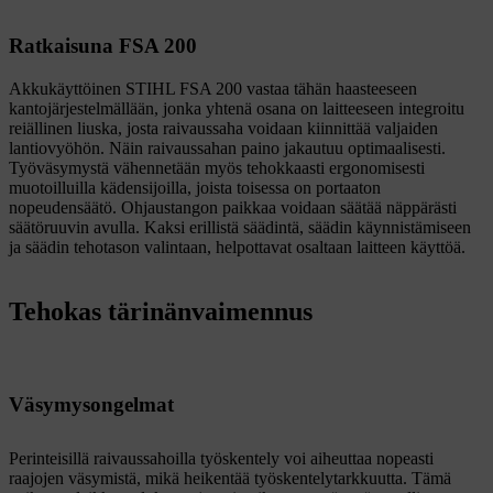
Ratkaisuna FSA 200
Akkukäyttöinen STIHL FSA 200 vastaa tähän haasteeseen
kantojärjestelmällään, jonka yhtenä osana on laitteeseen integroitu
reiällinen liuska, josta raivaussaha voidaan kiinnittää valjaiden
lantiovyöhön. Näin raivaussahan paino jakautuu optimaalisesti.
Työväsymystä vähennetään myös tehokkaasti ergonomisesti
muotoilluilla kädensijoilla, joista toisessa on portaaton
nopeudensäätö. Ohjaustangon paikkaa voidaan säätää näppärästi
säätöruuvin avulla. Kaksi erillistä säädintä, säädin käynnistämiseen
ja säädin tehotason valintaan, helpottavat osaltaan laitteen käyttöä.
Tehokas tärinänvaimennus
Väsymysongelmat
Perinteisillä raivaussahoilla työskentely voi aiheuttaa nopeasti
raajojen väsymistä, mikä heikentää työskentelytarkkuutta. Tämä