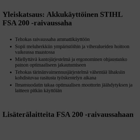
Yleiskatsaus: Akkukäyttöinen STIHL
FSA 200 -raivaussaha
Tehokas raivaussaha ammattikäyttöön
Sopii meluherkkiin ympäristöihin ja viheralueiden hoitoon
vaikeassa maastossa
Miellyttävä kantojärjestelmä ja ergonominen ohjaustanko
painon optimaaliseen jakautumiseen
Tehokas tärinänvaimennusjärjestelmä vähentää lihaksiin
kohdistuvaa rasitusta työskentelyn aikana
Ilmansuodatin takaa optimaalisen moottorin jäähdytyksen ja
laitteen pitkän käyttöiän
Lisäterälaitteita FSA 200 -raivaussahaan