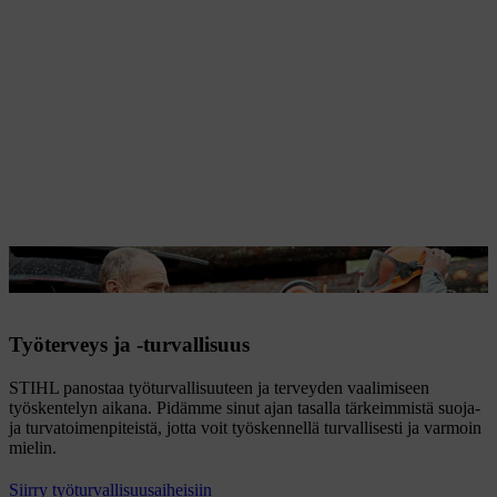
Kun olet varustautunut oikein, voit aloittaa työskentelyn.
Työterveys ja -turvallisuus
STIHL panostaa työturvallisuuteen ja terveyden vaalimiseen
työskentelyn aikana. Pidämme sinut ajan tasalla tärkeimmistä suoja-
ja turvatoimenpiteistä, jotta voit työskennellä turvallisesti ja varmoin
mielin.
Siirry työturvallisuusaiheisiin