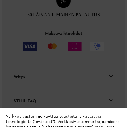
30 PÄIVÄN ILMAINEN PALAUTUS
Maksuvaihtoehdot
Yritys
STIHL FAQ
Verkkosivustomme käyttää evästeitä ja vastaavia
teknologioita ("evästeet"). Verkkosivustomme tarjoamiseksi
Palvelut