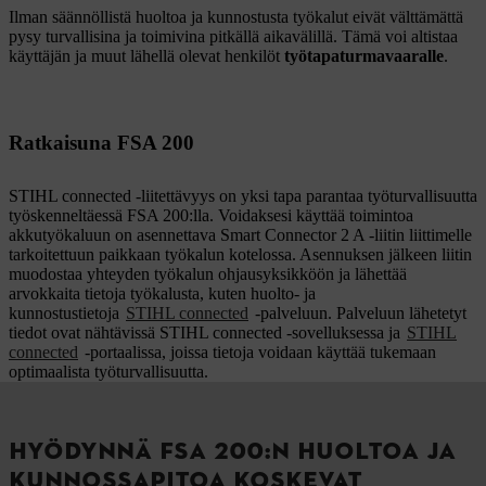
Ilman säännöllistä huoltoa ja kunnostusta työkalut eivät välttämättä
pysy turvallisina ja toimivina pitkällä aikavälillä. Tämä voi altistaa
käyttäjän ja muut lähellä olevat henkilöt
työtapaturmavaaralle
.
Ratkaisuna FSA 200
STIHL connected -liitettävyys on yksi tapa parantaa työturvallisuutta
työskenneltäessä FSA 200:lla. Voidaksesi käyttää toimintoa
akkutyökaluun on asennettava Smart Connector 2 A -liitin liittimelle
tarkoitettuun paikkaan työkalun kotelossa. Asennuksen jälkeen liitin
muodostaa yhteyden työkalun ohjausyksikköön ja lähettää
arvokkaita tietoja työkalusta, kuten huolto- ja
kunnostustietoja
STIHL connected
-palveluun. Palveluun lähetetyt
tiedot ovat nähtävissä STIHL connected -sovelluksessa ja
STIHL
connected
-portaalissa, joissa tietoja voidaan käyttää tukemaan
optimaalista työturvallisuutta.
HYÖDYNNÄ FSA 200:N HUOLTOA JA
KUNNOSSAPITOA KOSKEVAT