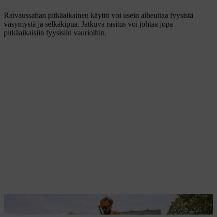
Raivaussahan pitkäaikainen käyttö voi usein aiheuttaa fyysistä
väsymystä ja selkäkipua. Jatkuva rasitus voi johtaa jopa
pitkäaikaisiin fyysisiin vaurioihin.
FSA 200:n kantojärjestelmä jakaa työkalun painon optimaalisesti.