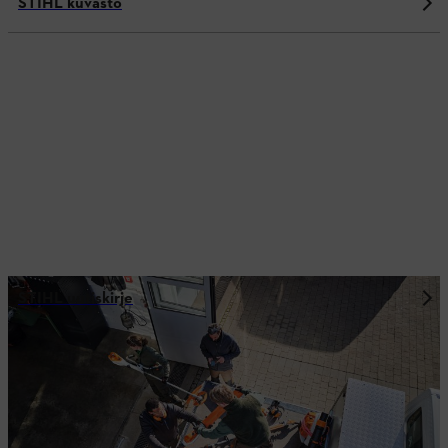
STIHL kuvasto
STIHL uutiskirje