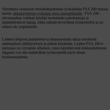
Verrattuna vastaaviin bensiinikäyttöisiin työkaluihin FSA 200 tarjoaa
monia
akkukäyttöisen työkalun etuja ammattilaisille
. FSA 200 -
raivaussahaa voidaan käyttää tuottamatta pakokaasuja ja
epämiellyttäviä hajuja, mikä edistää terveellistä työskentelyä ja on
selkeä etu ympäristölle.
Laitteen helposti puhdistettava ilmansuodatin takaa moottorin
optimaalisen jäähdytyksen ja pitkän käyttöiän. Lisäksi FSA 200:n
melutaso on verrattain alhainen, joten käytettävästä leikkuulaitteesta
riippuen voi olla mahdollista työskennellä myös ilman
kuulonsuojaimia.