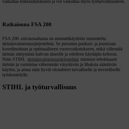
vaikuttaa leikkuutulokseen ja voi vaikuttaa myös työturvallisuuteen.
Ratkaisuna FSA 200
FSA 200 -raivaussahassa on ammattikäyttöön suunniteltu
tärinänvaimennusjärjestelmä. Se perustuu puskuri- ja jousiosan
koordinoituun ja optimaaliseen vuorovaikutukseen, mikä vähentää
tärinän siirtymistä kahvan alueelle ja edelleen käyttäjän kehoon.
Näin STIHL
tärinänvaimennusjärjestelmä
minimoi tehokkaasti
tärinän ja varmistaa vähemmän väsyttävän ja lihaksia säästävän
käytön, ja antaa näin hyvät olosuhteet turvalliselle ja terveelliselle
työskentelylle.
STIHL ja työturvallisuus