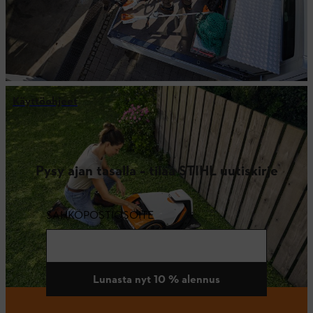
Käyttöohjeet
Pysy ajan tasalla – tilaa STIHL uutiskirje
SÄHKÖPOSTIOSOITE
Lunasta nyt 10 % alennus