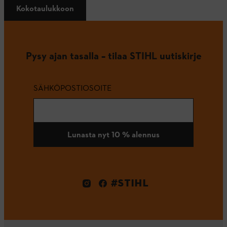
Kokotaulukkoon
Pysy ajan tasalla – tilaa STIHL uutiskirje
SÄHKÖPOSTIOSOITE
Lunasta nyt 10 % alennus
#STIHL