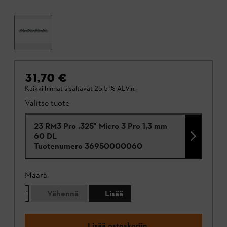
31,70 €
Kaikki hinnat sisältävät 25.5 % ALV:n.
Valitse tuote
23 RM3 Pro .325" Micro 3 Pro 1,3 mm
60 DL
Tuotenumero
36950000060
Määrä
Vähennä
Lisää
Lisää ostoskoriin