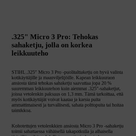
.325" Micro 3 Pro: Tehokas
sahaketju, jolla on korkea
leikkuuteho
STIHL .325" Micro 3 Pro -puolitalttaketju on hyvä valinta
kotikäyttäjille ja maanviljelijöille. Kapean leikkuuraon
ansiosta tämä tehokas sahaketju saavuttaa jopa 20 %
suuremman leikkuutehon kuin aiemmat .325"-sahaketjut,
joissa vetolenkin paksuus on 1,3 mm. Tämä tarkoittaa, että
myös kotikäyttäjät voivat kaataa ja karsia puita
ammattimaisesti ja turvallisesti, sahata polttopuita tai hoitaa
taimikkoa.
Kohotettujen vetolenkkien ansiosta Micro 3 Pro -sahaketju
toimii sahattaessa vähäisellä takapotkulla ja alhaisella