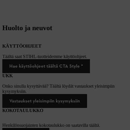
Huolto ja neuvot
KÄYTTÖOHJEET
Täältä saat STIHL-tuotteidemme käyttöohjeet.
Hae käyttöohjeet täältä CTA Style *
UKK
Onko sinulla kysyttävää? Täältä löydät vastaukset yleisimpiin
kysymyksiin.
Vastaukset yleisimpiin kysymyksiin
KOKOTAULUKKO
Henkilönsuojainten kokotaulukko on saatavilla täältä.