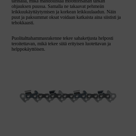
tärinällä, mikä mahdollistaa moottorisahan tarkan
ohjauksen puussa. Samalla ne takaavat pehmeän
leikkuukäyttäytymisen ja korkean leikkuulaadun. Näin
puut ja paksummat oksat voidaan katkaista aina siististi ja
tehokkaasti.
Puolitalttahammasrakenne tekee sahaketjusta helposti
teroitettavan, mikä tekee siitä erityisen luotettavan ja
helppokäyttöisen.